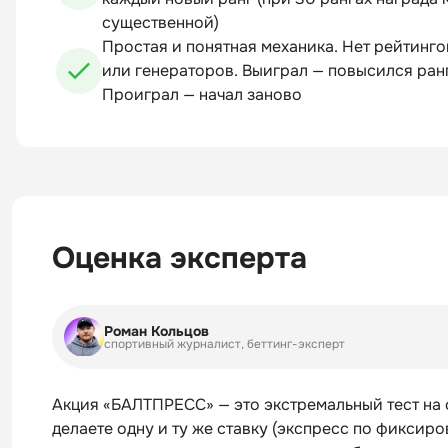
существенной)
Простая и понятная механика. Нет рейтинго
или генераторов. Выиграл — повысился ранг
Проиграл — начал заново
Оценка эксперта
Роман Кольцов
спортивный журналист, беттинг-эксперт
Акция «БАЛТПРЕСС» — это экстремальный тест на 
делаете одну и ту же ставку (экспресс по фиксир