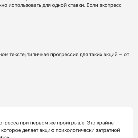
но использовать для одной ставки. Если экспресс
ном тексте; типичная прогрессия для таких акций — от
огресса при первом же проигрыше. Это крайне
 которое делает акцию психологически затратной
ибок