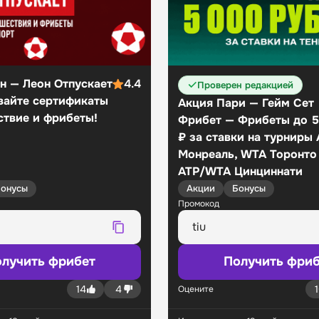
н — Леон Отпускает
4.4
Проверен редакцией
вайте сертификаты
Акция Пари — Гейм Сет
ствие и фрибеты!
Фрибет — Фрибеты до 
₽ за ставки на турниры
Монреаль, WTA Торонто
ATP/WTA Цинциннати
онусы
Акции
Бонусы
Промокод
лучить фрибет
Получить фри
14
4
Оцените