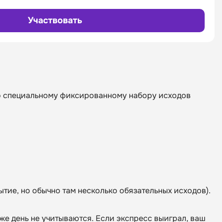
Участвовать
по специальному фиксированному набору исходов
тие, но обычно там несколько обязательных исходов).
 же день не учитываются. Если экспресс выиграл, ваш