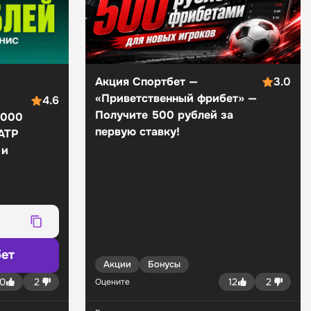
Акция Спортбет —
3.0
«Приветственный фрибет» —
4.6
Получите 500 рублей за
5000
первую ставку!
 ATP
 и
бет
Акции
Бонусы
10
2
12
2
Оцените