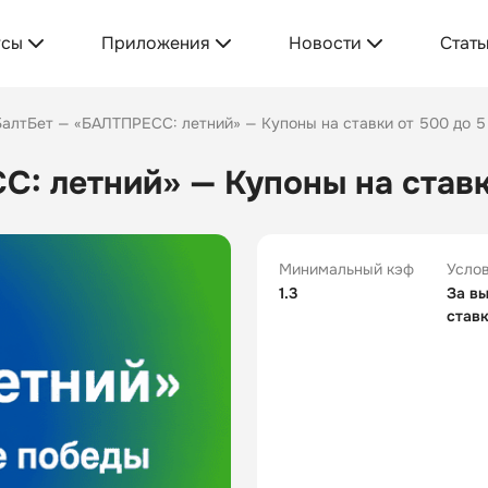
усы
Приложения
Новости
Стать
БалтБет — «БАЛТПРЕСС: летний» — Купоны на ставки от 500 до 5
: летний» — Купоны на ставк
Минимальный кэф
Усло
1.3
За в
став