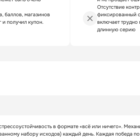
Отсутствие контр
в, баллов, магазинов
фиксированный с
 и получил купон.
включает трудно
длинную серию
стрессоустойчивость в формате «всё или ничего». Механ
ованному набору исходов) каждый день. Каждая победа п