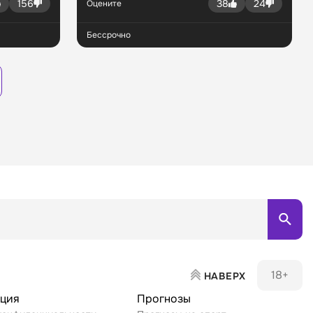
156
38
24
Оцените
Бессрочно
18+
НАВЕРХ
ция
Прогнозы