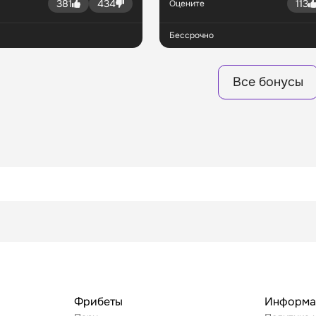
381
434
113
Оцените
Бессрочно
Все бонусы
Фрибеты
Информа