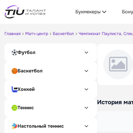
Букмекеры
Бон
Главная
Матч центр
Баскетбол
Чемпионат Паулиста, Спец
Футбол
Баскетбол
Хоккей
История ма
Теннис
Настольный теннис