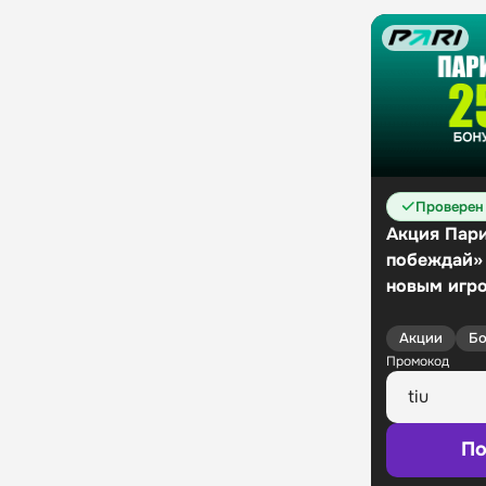
Проверен
Акция Пари
побеждай»
новым игр
Акции
Бо
Промокод
По