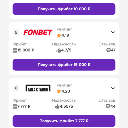
Рейтинг 
Чемпионат мира
5/5
Получить фрибет 10 000 ₽
пользователей
Промокод
Бонусы
Суперлига России
Коэффициенты
4/5
Чемпионат Европы
34
Киберспорт
Линия в прематче
4/5
Рейтинг
IEM Cologne
Линия в лайве
Сайт
Приложение
4/5
4.19
The International
Удобство платежей
4/5
Esports World Cup Counter Strike
Фрибет
Надежность
Отзывов
Служба поддержки
4/5
15 000 ₽
4.7/5
47
Бонусы и акции
5/5
Рейтинг 
5/5
Получить фрибет 15 000 ₽
пользователей
Промокод
Бонусы
Коэффициенты
4/5
10
Линия в прематче
4/5
Рейтинг
Линия в лайве
Сайт
Приложение
4/5
4.20
Удобство платежей
4/5
Фрибет
Надежность
Отзывов
Служба поддержки
5/5
7 777 ₽
4.55/5
44
Бонусы и акции
4/5
Рейтинг 
5/5
Получить фрибет 7 777 ₽
пользователей
Промокод
Бонусы