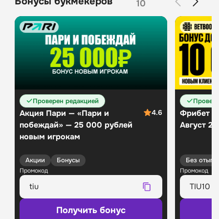
Бонусы букмекеров
10
Бонусы и акции
4/5
Промокод
Бонусы
13
Сайт
Приложение
Проверен редакцией
Провере
Акция Пари — «Пари и
4.6
Фрибет Б
побеждай» — 25 000 рублей
Август 20
новым игрокам
Акции
Бонусы
Без отыгр
Промокод
Промокод
Получить бонус
П