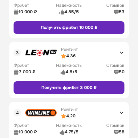
Букмекеры для ставок на киберспорт
НБА
НБА
Baltbet
Фрибет
Надежность
Отзывов
Служба поддержки
5/5
Букмекеры для профессиональных игроков
Единая Лига ВТБ
Единая Лига ВТБ
24Бет
10 000 ₽
4.85/5
53
Букмекеры для ставок на футбол
Евролига
Евролига
Бонусы и акции
5/5
Рейтинг 
WNBA
WNBA
5/5
Получить фрибет 10 000 ₽
пользователей
Промокод
Бонусы
Суперлига
Суперлига
Теннис
Теннис
Коэффициенты
5/5
22
US Open 2026 ATP
ATP
Линия в прематче
4/5
Рейтинг
US Open 2026 WTA
WTA
Линия в лайве
Сайт
Приложение
5/5
4.36
Настольный теннис
Cincinnati ATP
Удобство платежей
4/5
Cincinnati WTA
Челленджер
Фрибет
Надежность
Отзывов
Служба поддержки
4/5
Настольный теннис
Лига Про
3 000 ₽
4.8/5
50
Бонусы и акции
5/5
Чемпионат мира
Setka Cup
Рейтинг 
5/5
Волейбол
Кубок мира
Получить фрибет 3 000 ₽
пользователей
Промокод
Бонусы
Чемпионат Европы
Лига Наций
Коэффициенты
5/5
42
WTT Champions Yokohama, MS
Суперлига России
Линия в прематче
5/5
Киберспорт
WTT Champions Yokohama, WS
Рейтинг
Линия в лайве
Сайт
Приложение
3/5
Europe Smash Sweden, WS
IEM Cologne
4.20
Удобство платежей
4/5
Europe Smash Sweden, MS
The International
Фрибет
Надежность
Отзывов
Волейбол
Служба поддержки
5/5
10 000 ₽
4.75/5
58
Лига Наций
Бонусы и акции
4/5