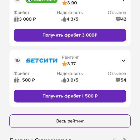
3.90
Удобство платежей
4/5
Фрибет
Надежность
Отзывов
Служба поддержки
4/5
3 000 ₽
4.3/5
42
Бонусы и акции
4/5
Рейтинг 
5/5
Получить фрибет 3 000₽
пользователей
Промокод
Бонусы
Коэффициенты
4/5
16
Линия в прематче
4/5
Рейтинг
Линия в лайве
Сайт
Приложение
3/5
3.77
Удобство платежей
4/5
Фрибет
Надежность
Отзывов
Служба поддержки
4/5
1 500 ₽
3.9/5
54
Бонусы и акции
4/5
Рейтинг 
5/5
Получить фрибет 1 500 ₽
пользователей
Промокод
Бонусы
Коэффициенты
3/5
8
Линия в прематче
3/5
Линия в лайве
Сайт
Приложение
4/5
Весь рейтинг
Удобство платежей
4/5
Служба поддержки
4/5