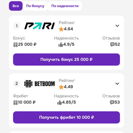
Чемпионат мира
Все
По бонусу
По надежности
Суперлига России
Чемпионат Европы
Рейтинг
Киберспорт
4.64
IEM Cologne
Бонус
Надежность
Отзывов
The International
25 000 ₽
4.9/5
52
Esports World Cup Counter Strike
Рейтинг 
5/5
Получить бонус 25 000 ₽
пользователей
Коэффициенты
5/5
Линия в прематче
4/5
Рейтинг
Линия в лайве
5/5
4.49
Удобство платежей
4/5
Фрибет
Надежность
Отзывов
Служба поддержки
5/5
10 000 ₽
4.85/5
53
Бонусы и акции
5/5
Рейтинг 
5/5
Получить фрибет 10 000 ₽
пользователей
Промокод
Бонусы
Коэффициенты
5/5
22