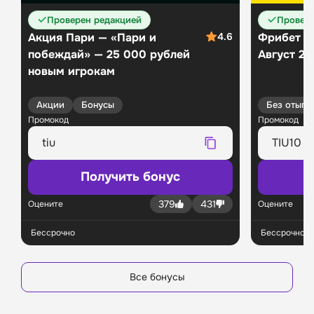
Проверен редакцией
Провере
Акция Пари — «Пари и
4.6
Фрибет Б
побеждай» — 25 000 рублей
Август 20
новым игрокам
Акции
Бонусы
Без отыгр
Промокод
Промокод
Получить бонус
П
379
431
Оцените
Оцените
Бессрочно
Бессрочно
Все бонусы