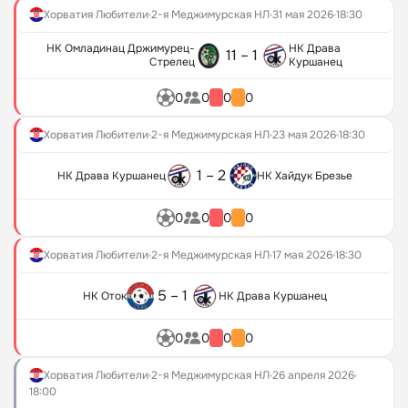
Лига Чемпионов
Зенит
Betcity
Тенниси
Теннис
Настольный теннис
Баскетбол
Хорватия Любители
2-я Меджимурская НЛ
31 мая 2026
18:30
Лига Европы
Спортбет
Bettery
Балтбет
Футбол
Волейбол
Теннис
НК Омладинац Држимурец-
НК Драва
11 – 1
24bet
Zenit
Беттери
Киберспорт
Настольный теннис
Стрелец
Куршанец
Рейтинги
Футбол
Спортбет
Зенит
Волейбол
Прочие категории
Лучшие букмекеры
РПЛ
24bet
Киберспорт
0
0
0
0
Приложения для iOS
Футбол
Легальные букмекерские конторы
Фрибеты
Лига чемпионов
Хорватия Любители
2-я Меджимурская НЛ
23 мая 2026
18:30
Российские букмекеры
Фрибеты без депозита
АПЛ
РПЛ
Leon
БК с мобильным приложением
Фрибет без отыгрыша
Серия А
Лига чемпионов
Zenit
1 – 2
НК Драва Куршанец
НК Хайдук Брезье
Надежные букмекеры
Промокод без отыгрыша
Ла Лига
АПЛ
Лига Ставок
БК с гостевым демосчетом
Бонус за регистрацию без отыгрыша
Бундеслига
Серия А
Марафон
0
0
0
0
БК с большими коэффициентами
Фрибеты сегодня
Лига Европы
Ла Лига
Melbet
БК с минимальными депозитами
Лучшие фрибеты
Лига конференций
Бундеслига
Pari
Хорватия Любители
2-я Меджимурская НЛ
17 мая 2026
18:30
Букмекеры для ставок на американский футбол
Фрибет новым игрокам
Лига наций
Лига Европы
Tennisi
Букмекеры для ставок на бейсбол
Новые БК с фрибетом
Суперкубок УЕФА
Лига конференций
Fonbet
5 – 1
НК Оток
НК Драва Куршанец
Хоккей
Хоккей
Букмекеры для ставок на гольф
Фрибет 3000
Betcity
Букмекеры для ставок на автогонки
Акции букмекерских контор при регистрации
КХЛ
КХЛ
BetBoom
0
0
0
0
Букмекеры для ставок на чемпионаты мира и Европы
Промокоды букмекеров
НХЛ
НХЛ
Bettery
Букмекеры для ставок на дартс
Бездепозитные бонусы за регистрацию
АХЛ
АХЛ
Olimpbet
Хорватия Любители
2-я Меджимурская НЛ
26 апреля 2026
Баскетбол
Баскетбол
Букмекеры для ставок на скачки
Бездепозитные бонусы букмекеров
Winline
18:00