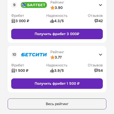
Рейтинг
Линия в лайве
Сайт
Приложение
3/5
3.90
Удобство платежей
4/5
Фрибет
Надежность
Отзывов
Служба поддержки
4/5
3 000 ₽
4.3/5
42
Бонусы и акции
4/5
Рейтинг 
5/5
Получить фрибет 3 000₽
пользователей
Промокод
Бонусы
Коэффициенты
4/5
16
Линия в прематче
4/5
Рейтинг
Линия в лайве
Сайт
Приложение
3/5
3.77
Удобство платежей
4/5
Фрибет
Надежность
Отзывов
Служба поддержки
4/5
1 500 ₽
3.9/5
54
Бонусы и акции
4/5
Рейтинг 
5/5
Получить фрибет 1 500 ₽
пользователей
Промокод
Бонусы
Коэффициенты
3/5
8
Линия в прематче
3/5
Линия в лайве
Сайт
Приложение
4/5
Весь рейтинг
Удобство платежей
4/5