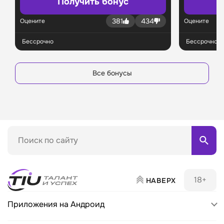
Получить бонус
П
381
434
Оцените
Оцените
Бессрочно
Бессрочно
Все бонусы
Поиск по матч-центру
18+
НАВЕРХ
Приложения на Андроид