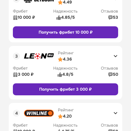
4.49
Удобство платежей
4/5
Фрибет
Надежность
Отзывов
Служба поддержки
5/5
10 000 ₽
4.85/5
53
Бонусы и акции
5/5
Рейтинг 
5/5
Получить фрибет 10 000 ₽
пользователей
Промокод
Бонусы
Коэффициенты
5/5
22
Линия в прематче
4/5
Рейтинг
Линия в лайве
Сайт
Приложение
5/5
4.36
Удобство платежей
4/5
Фрибет
Надежность
Отзывов
Служба поддержки
4/5
3 000 ₽
4.8/5
50
Бонусы и акции
5/5
Рейтинг 
5/5
Получить фрибет 3 000 ₽
пользователей
Промокод
Бонусы
Коэффициенты
5/5
42
Линия в прематче
5/5
Рейтинг
Линия в лайве
Сайт
Приложение
3/5
4.20
Удобство платежей
4/5
Фрибет
Надежность
Отзывов
Служба поддержки
5/5