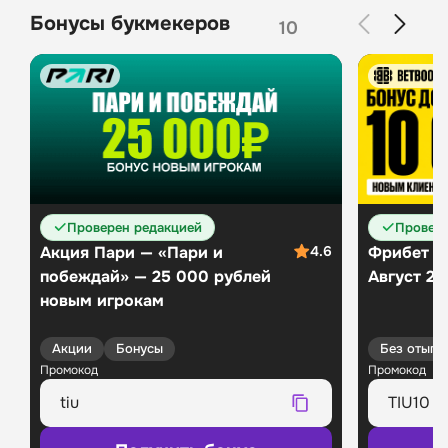
Служба поддержки
4/5
Бонусы букмекеров
10
Бонусы и акции
4/5
Промокод
Бонусы
13
Сайт
Приложение
Проверен редакцией
Провере
Акция Пари — «Пари и
4.6
Фрибет Б
побеждай» — 25 000 рублей
Август 20
новым игрокам
Акции
Бонусы
Без отыгр
Промокод
Промокод