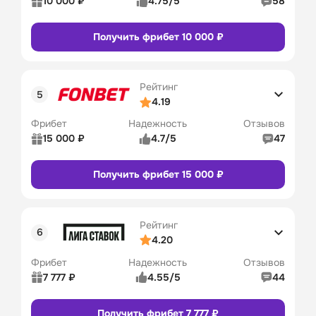
10 000 ₽
4.75/5
58
Бонусы и акции
4/5
Рейтинг 
5/5
Получить фрибет 10 000 ₽
пользователей
Промокод
Бонусы
Коэффициенты
4/5
34
Линия в прематче
4/5
Рейтинг
Линия в лайве
Сайт
Приложение
4/5
4.19
Удобство платежей
4/5
Фрибет
Надежность
Отзывов
Служба поддержки
4/5
15 000 ₽
4.7/5
47
Бонусы и акции
5/5
Рейтинг 
5/5
Получить фрибет 15 000 ₽
пользователей
Промокод
Бонусы
Коэффициенты
4/5
10
Линия в прематче
4/5
Рейтинг
Линия в лайве
Сайт
Приложение
4/5
4.20
Удобство платежей
4/5
Фрибет
Надежность
Отзывов
Служба поддержки
5/5
7 777 ₽
4.55/5
44
Бонусы и акции
4/5
Рейтинг 
5/5
Получить фрибет 7 777 ₽
пользователей
Промокод
Бонусы