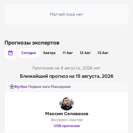
Лига Чемпионов
Зенит
Betcity
Тенниси
Теннис
Настольный теннис
Баскетбол
Лига Европы
Спортбет
Bettery
Балтбет
Футбол
Волейбол
Теннис
Матчей пока нет
24bet
Zenit
Беттери
Киберспорт
Настольный теннис
Рейтинги
Футбол
Спортбет
Зенит
Волейбол
Прочие категории
Лучшие букмекеры
РПЛ
24bet
Киберспорт
Приложения для iOS
Футбол
Легальные букмекерские конторы
Фрибеты
Лига чемпионов
Прогнозы экспертов
Российские букмекеры
Фрибеты без депозита
АПЛ
РПЛ
Leon
БК с мобильным приложением
Фрибет без отыгрыша
Серия А
Лига чемпионов
Zenit
Сегодня
Завтра
11 Авг
12 Авг
13 Авг
Надежные букмекеры
Промокод без отыгрыша
Ла Лига
АПЛ
Лига Ставок
БК с гостевым демосчетом
Бонус за регистрацию без отыгрыша
Бундеслига
Серия А
Марафон
Прогнозов на 9 августа, 2026 нет
БК с большими коэффициентами
Фрибеты сегодня
Лига Европы
Ла Лига
Melbet
Ближайший прогноз на 15 августа, 2026
БК с минимальными депозитами
Лучшие фрибеты
Лига конференций
Бундеслига
Pari
Букмекеры для ставок на американский футбол
Фрибет новым игрокам
Лига наций
Лига Европы
Tennisi
Футбол
·
Первая лига Македонии
Букмекеры для ставок на бейсбол
Новые БК с фрибетом
Суперкубок УЕФА
Лига конференций
Fonbet
Хоккей
Хоккей
Букмекеры для ставок на гольф
Фрибет 3000
Betcity
Букмекеры для ставок на автогонки
Акции букмекерских контор при регистрации
КХЛ
КХЛ
BetBoom
Букмекеры для ставок на чемпионаты мира и Европы
Промокоды букмекеров
НХЛ
НХЛ
Bettery
Максим Селиванов
Экспресс-мастер
Букмекеры для ставок на дартс
Бездепозитные бонусы за регистрацию
АХЛ
АХЛ
Olimpbet
1258 прогнозов
Баскетбол
Баскетбол
Букмекеры для ставок на скачки
Бездепозитные бонусы букмекеров
Winline