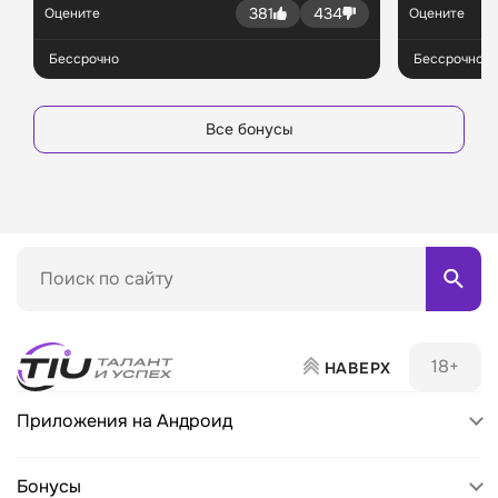
381
434
Оцените
Оцените
Бессрочно
Бессрочно
Все бонусы
Поиск по матч-центру
18+
НАВЕРХ
Приложения на Андроид
Пари
Бонусы