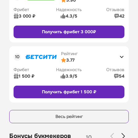
Удобство платежей
4/5
Фрибет
Надежность
Отзывов
Служба поддержки
4/5
3 000 ₽
4.3/5
42
Бонусы и акции
4/5
Рейтинг 
5/5
Получить фрибет 3 000₽
пользователей
Промокод
Бонусы
Коэффициенты
4/5
16
Линия в прематче
4/5
Рейтинг
Линия в лайве
Сайт
Приложение
3/5
3.77
Удобство платежей
4/5
Фрибет
Надежность
Отзывов
Служба поддержки
4/5
1 500 ₽
3.9/5
54
Бонусы и акции
4/5
Рейтинг 
5/5
Получить фрибет 1 500 ₽
пользователей
Промокод
Бонусы
Коэффициенты
3/5
8
Линия в прематче
3/5
Линия в лайве
Сайт
Приложение
4/5
Весь рейтинг
Удобство платежей
4/5
Служба поддержки
4/5
Бонусы букмекеров
10