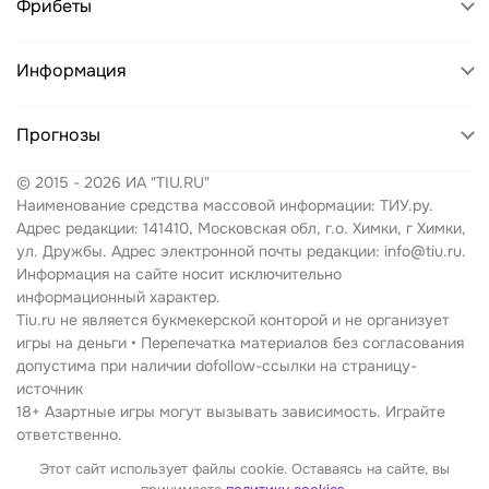
Фрибеты
Леон
BetBoom
Лига Ставок
Пари
Информация
Leon
Мелбет
БетБум
Winline
Политика конфиденциальности
Прогнозы
Бетсити
Леон
Fonbet
Политика cookies
Марафон
© 2015 - 2026 ИА "TIU.RU"
Винлайн
Прогнозы на спорт
Марафон
Пользовательское соглашение
Наименование средства массовой информации: ТИУ.ру.
Фонбет
Фонбет
Футбол
Адрес редакции: 141410, Московская обл, г.о. Химки, г Химки,
Betcity
Согласие на обработку персональных данных
ул. Дружбы. Адрес электронной почты редакции: info@tiu.ru.
Винлайн
Марафон
Хоккей
Информация на сайте носит исключительно
Melbet
Контакты
информационный характер.
Бетсити
Баскетбол
Tiu.ru не является букмекерской конторой и не организует
Лига Ставок
Вакансии
игры на деньги • Перепечатка материалов без согласования
Мелбет
Теннис
допустима при наличии dofollow-ссылки на страницу-
Olimpbet
Блог
источник
Лига ставок
Настольный теннис
18+ Азартные игры могут вызывать зависимость. Играйте
Архив
ответственно.
Олимпбет
Волейбол
TIU в соцсетях:
Новости
Этот сайт использует файлы cookie. Оставаясь на сайте, вы
Киберспорт