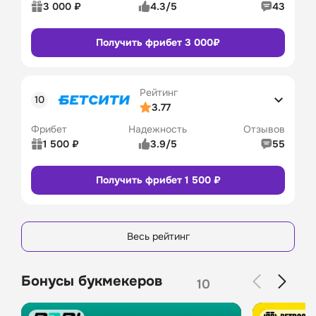
3 000 ₽
4.3/5
43
Бонусы и акции
4/5
Рейтинг 
5/5
Получить фрибет 3 000₽
пользователей
Промокод
Бонусы
Коэффициенты
4/5
16
Линия в прематче
4/5
Рейтинг
Линия в лайве
Сайт
Приложение
3/5
3.77
Удобство платежей
4/5
Фрибет
Надежность
Отзывов
Служба поддержки
4/5
1 500 ₽
3.9/5
55
Бонусы и акции
4/5
Рейтинг 
5/5
Получить фрибет 1 500 ₽
пользователей
Промокод
Бонусы
Коэффициенты
3/5
8
Линия в прематче
3/5
Линия в лайве
Сайт
Приложение
4/5
Весь рейтинг
Удобство платежей
4/5
Служба поддержки
4/5
Бонусы букмекеров
10
Бонусы и акции
4/5