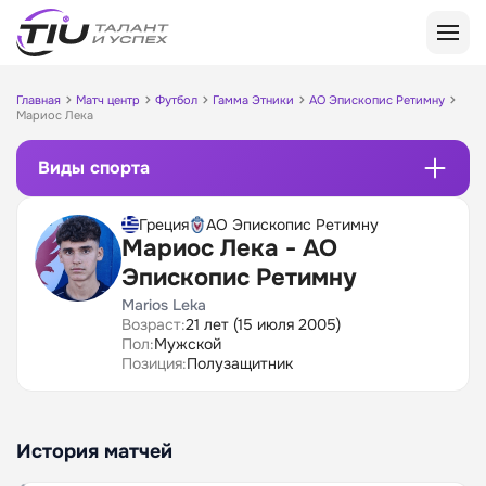
Главная
Матч центр
Футбол
Гамма Этники
АО Эпископис Ретимну
Мариос Лека
Популярные БК
Пари
Виды спорта
По букмекеру
БетБум
Леон
Pari
Приложения для Android
Греция
АО Эпископис Ретимну
Винлайн
BetBoom
Мариос Лека - АО
Фонбет
Leon
Пари
Эпископис Ретимну
Виды спорта
Марафон
Winline
БетБум
Бетсити
Fonbet
Леон
Баскетбол
Marios Leka
Статьи о БК
Возраст:
21 лет (15 июля 2005)
Мелбет
Лига Ставок
Винлайн
Киберспорт
Пол:
Мужской
Winline
Лига Ставок
Марафон
Фонбет
Теннис
Позиция:
Полузащитник
База знаний
По видам спорта
Олимпбет
Бет-М
Марафон
Хоккей
Виды ставок
Тенниси
Baltbet
Бетсити
Футбол
Футбол
Футбол
По видам спорта
Основы ставок
Балтбет
Melbet
Мелбет
Хоккей
История матчей
Евролига
Сервисы
Бет-М
Olimpbet
Лига Ставок
Баскетбол
Футбол
Виды спорта
Кубок России
Беттери
Tennisi
Олимпбет
Теннис
Хоккей