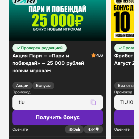
Промокод
Бонусы
13
Сайт
Приложение
Проверен редакцией
Провере
Акция Пари — «Пари и
4.6
Фрибет Б
побеждай» — 25 000 рублей
Август 20
новым игрокам
Акции
Бонусы
Без отыгр
Промокод
Промокод
Получить бонус
П
382
434
Оцените
Оцените