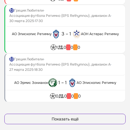
Букмекеры для ставок на киберспорт
НБА
НБА
Baltbet
Букмекеры для профессиональных игроков
Единая Лига ВТБ
Единая Лига ВТБ
24Бет
Греция Любители
Букмекеры для ставок на футбол
Евролига
Евролига
Ассоциация футбола Ретимно (EPS Rethymnou), дивизион А
WNBA
WNBA
30 марта 2025
17:30
Суперлига
Суперлига
3 – 1
Теннис
Теннис
АО Эпископис Ретимну
АОН Астерас Ретимну
US Open 2026 ATP
ATP
1
0
0
0
US Open 2026 WTA
WTA
Настольный теннис
Cincinnati ATP
Греция Любители
Cincinnati WTA
Челленджер
Ассоциация футбола Ретимно (EPS Rethymnou), дивизион А
Настольный теннис
Лига Про
27 марта 2025
18:30
Чемпионат мира
Setka Cup
Волейбол
Кубок мира
1 – 1
АО Эрмис Зонианон
АО Эпископис Ретимну
Чемпионат Европы
Лига Наций
WTT Champions Yokohama, MS
Суперлига России
0
0
0
0
Киберспорт
WTT Champions Yokohama, WS
Europe Smash Sweden, WS
IEM Cologne
Europe Smash Sweden, MS
The International
Показать ещё
Волейбол
Лига Наций