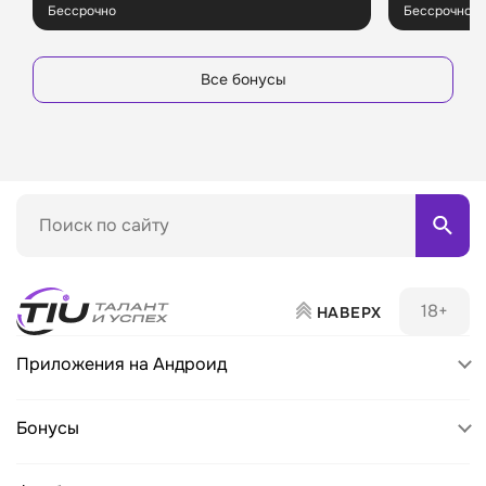
Бессрочно
Бессрочно
Все бонусы
Поиск по матч-центру
18+
НАВЕРХ
Приложения на Андроид
Пари
Бонусы
БетБум
Pari