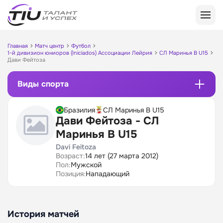
Главная
Матч центр
Футбол
1-й дивизион юниоров (Iniciados) Ассоциации Лейрия
СЛ Маринья B U15
Популярные БК
Дави Фейтоза
Пари
По букмекеру
БетБум
Виды спорта
Леон
Pari
Приложения для Android
Винлайн
BetBoom
Бразилия
СЛ Маринья B U15
Фонбет
Leon
Пари
Дави Фейтоза - СЛ
Виды спорта
Марафон
Winline
БетБум
Маринья B U15
Бетсити
Fonbet
Леон
Баскетбол
Davi Feitoza
Статьи о БК
Мелбет
Лига Ставок
Винлайн
Киберспорт
Возраст:
14 лет (27 марта 2012)
Winline
Лига Ставок
Марафон
Фонбет
Теннис
Пол:
Мужской
База знаний
По видам спорта
Олимпбет
Бет-М
Марафон
Хоккей
Позиция:
Нападающий
Виды ставок
Тенниси
Baltbet
Бетсити
Футбол
Футбол
Футбол
По видам спорта
Основы ставок
Балтбет
Melbet
Мелбет
Хоккей
Евролига
Сервисы
Бет-М
Olimpbet
Лига Ставок
Баскетбол
Футбол
История матчей
Виды спорта
Кубок России
Беттери
Tennisi
Олимпбет
Теннис
Хоккей