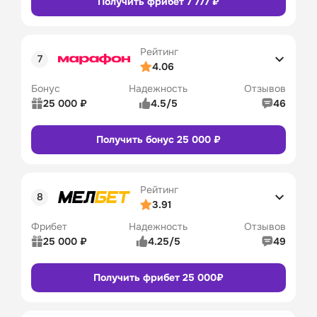
Получить фрибет 7 777 ₽
пользователей
Промокод
Бонусы
Коэффициенты
4/5
10
Линия в прематче
4/5
Рейтинг
Сайт
Приложение
Линия в лайве
4/5
4.06
Удобство платежей
4/5
Бонус
Надежность
Отзывов
Служба поддержки
4/5
25 000 ₽
4.5/5
46
Бонусы и акции
5/5
Рейтинг 
5/5
Получить бонус 25 000 ₽
пользователей
Бонусы
17
Коэффициенты
4/5
Сайт
Приложение
Линия в прематче
4/5
Рейтинг
Линия в лайве
4/5
3.91
Удобство платежей
4/5
Фрибет
Надежность
Отзывов
Служба поддержки
4/5
25 000 ₽
4.25/5
49
Бонусы и акции
4/5
Рейтинг 
5/5
Получить фрибет 25 000₽
пользователей
Промокод
Бонусы
Коэффициенты
4/5
15
Линия в прематче
4/5