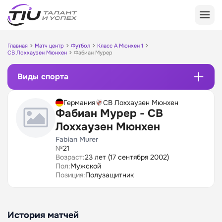
Главная
Матч центр
Футбол
Класс A Мюнхен 1
СВ Лоххаузен Мюнхен
Фабиан Мурер
Популярные БК
Пари
Виды спорта
По букмекеру
БетБум
Леон
Pari
Приложения для Android
Германия
СВ Лоххаузен Мюнхен
Винлайн
BetBoom
Фабиан Мурер - СВ
Фонбет
Leon
Пари
Лоххаузен Мюнхен
Виды спорта
Марафон
Winline
БетБум
Бетсити
Fonbet
Леон
Баскетбол
Fabian Murer
Статьи о БК
№
21
Мелбет
Лига Ставок
Винлайн
Киберспорт
Возраст:
23 лет (17 сентября 2002)
Winline
Лига Ставок
Марафон
Фонбет
Теннис
Пол:
Мужской
База знаний
По видам спорта
Олимпбет
Бет-М
Марафон
Хоккей
Позиция:
Полузащитник
Виды ставок
Тенниси
Baltbet
Бетсити
Футбол
Футбол
Футбол
По видам спорта
Основы ставок
Балтбет
Melbet
Мелбет
Хоккей
Евролига
Сервисы
Бет-М
Olimpbet
Лига Ставок
Баскетбол
Футбол
История матчей
Виды спорта
Кубок России
Беттери
Tennisi
Олимпбет
Теннис
Хоккей