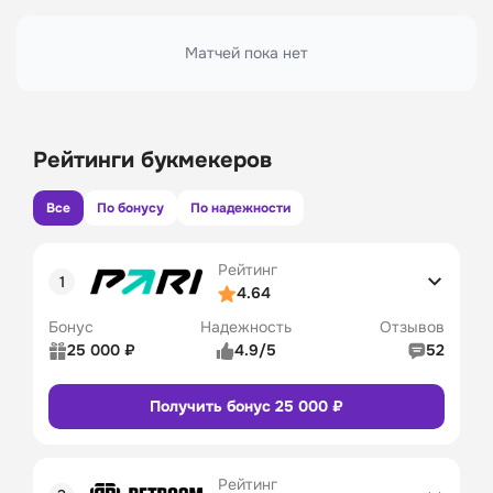
Лига Чемпионов
Зенит
Betcity
Тенниси
Теннис
Настольный теннис
Баскетбол
Лига Европы
Спортбет
Bettery
Балтбет
Футбол
Волейбол
Теннис
Матчей пока нет
24bet
Zenit
Беттери
Киберспорт
Настольный теннис
Рейтинги
Футбол
Спортбет
Зенит
Волейбол
Прочие категории
Лучшие букмекеры
РПЛ
24bet
Киберспорт
Приложения для iOS
Футбол
Легальные букмекерские конторы
Фрибеты
Лига чемпионов
Рейтинги букмекеров
Российские букмекеры
Фрибеты без депозита
АПЛ
РПЛ
Leon
БК с мобильным приложением
Фрибет без отыгрыша
Серия А
Лига чемпионов
Zenit
Все
По бонусу
По надежности
Надежные букмекеры
Промокод без отыгрыша
Ла Лига
АПЛ
Лига Ставок
БК с гостевым демосчетом
Бонус за регистрацию без отыгрыша
Бундеслига
Серия А
Марафон
БК с большими коэффициентами
Фрибеты сегодня
Лига Европы
Ла Лига
Melbet
Рейтинг
4.64
БК с минимальными депозитами
Лучшие фрибеты
Лига конференций
Бундеслига
Pari
Букмекеры для ставок на американский футбол
Фрибет новым игрокам
Лига наций
Лига Европы
Tennisi
Бонус
Надежность
Отзывов
Букмекеры для ставок на бейсбол
Новые БК с фрибетом
Суперкубок УЕФА
Лига конференций
Fonbet
25 000 ₽
4.9/5
52
Хоккей
Хоккей
Букмекеры для ставок на гольф
Фрибет 3000
Betcity
Рейтинг 
Букмекеры для ставок на автогонки
Акции букмекерских контор при регистрации
КХЛ
КХЛ
BetBoom
5/5
Получить бонус 25 000 ₽
пользователей
Букмекеры для ставок на чемпионаты мира и Европы
Промокоды букмекеров
НХЛ
НХЛ
Bettery
Коэффициенты
5/5
Букмекеры для ставок на дартс
Бездепозитные бонусы за регистрацию
АХЛ
АХЛ
Olimpbet
Линия в прематче
4/5
Баскетбол
Баскетбол
Букмекеры для ставок на скачки
Бездепозитные бонусы букмекеров
Winline
Рейтинг