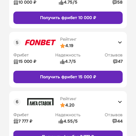
10 000 ₽
4.75/5
58
Чемпионат мира
Бонусы и акции
4/5
Суперлига России
Рейтинг 
5/5
Получить фрибет 10 000 ₽
пользователей
Чемпионат Европы
Промокод
Бонусы
Киберспорт
Коэффициенты
4/5
34
IEM Cologne
Линия в прематче
4/5
Рейтинг
The International
Линия в лайве
Сайт
Приложение
4/5
4.19
Esports World Cup Counter Strike
Удобство платежей
4/5
Фрибет
Надежность
Отзывов
Служба поддержки
4/5
15 000 ₽
4.7/5
47
Бонусы и акции
5/5
Рейтинг 
5/5
Получить фрибет 15 000 ₽
пользователей
Промокод
Бонусы
Коэффициенты
4/5
10
Линия в прематче
4/5
Рейтинг
Линия в лайве
Сайт
Приложение
4/5
4.20
Удобство платежей
4/5
Фрибет
Надежность
Отзывов
Служба поддержки
5/5
7 777 ₽
4.55/5
44
Бонусы и акции
4/5
Рейтинг 
5/5