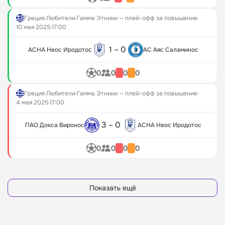
Букмекеры для ставок на киберспорт
НБА
НБА
Baltbet
Букмекеры для профессиональных игроков
Единая Лига ВТБ
Единая Лига ВТБ
24Бет
Греция Любители
Гамма Этники — плей-офф за повышение
Букмекеры для ставок на футбол
Евролига
Евролига
10 мая 2025
17:00
WNBA
WNBA
Суперлига
Суперлига
1 – 0
АСНА Неос Иродотос
АС Аяс Саламинос
Теннис
Теннис
US Open 2026 ATP
ATP
0
0
0
0
US Open 2026 WTA
WTA
Настольный теннис
Cincinnati ATP
Греция Любители
Гамма Этники — плей-офф за повышение
4 мая 2025
17:00
Cincinnati WTA
Челленджер
Настольный теннис
Лига Про
3 – 0
ПАО Докса Виронос
АСНА Неос Иродотос
Чемпионат мира
Setka Cup
Волейбол
Кубок мира
0
0
0
0
Чемпионат Европы
Лига Наций
WTT Champions Yokohama, MS
Суперлига России
Киберспорт
WTT Champions Yokohama, WS
Europe Smash Sweden, WS
IEM Cologne
Показать ещё
Europe Smash Sweden, MS
The International
Волейбол
Лига Наций