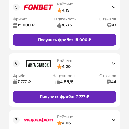
Рейтинг
Линия в лайве
Сайт
Приложение
4/5
4.19
Удобство платежей
4/5
Фрибет
Надежность
Отзывов
Служба поддержки
4/5
15 000 ₽
4.7/5
47
Бонусы и акции
5/5
Рейтинг 
5/5
Получить фрибет 15 000 ₽
пользователей
Промокод
Бонусы
Коэффициенты
4/5
10
Линия в прематче
4/5
Рейтинг
Линия в лайве
Сайт
Приложение
4/5
4.20
Удобство платежей
4/5
Фрибет
Надежность
Отзывов
Служба поддержки
5/5
7 777 ₽
4.55/5
44
Бонусы и акции
4/5
Рейтинг 
5/5
Получить фрибет 7 777 ₽
пользователей
Промокод
Бонусы
Коэффициенты
4/5
10
Линия в прематче
4/5
Рейтинг
Сайт
Приложение
Линия в лайве
4/5
4.06
Удобство платежей
4/5