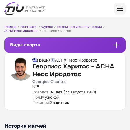
Главная
Матч центр
Футбол
Товарищеские матчи Греции
АСНА Неос Иродотос
Георгиос Харитос
Популярные БК
Пари
Виды спорта
По букмекеру
БетБум
Леон
Pari
Приложения для Android
Греция
АСНА Неос Иродотос
Винлайн
BetBoom
Георгиос Харитос - АСНА
Фонбет
Leon
Пари
Неос Иродотос
Виды спорта
Марафон
Winline
БетБум
Бетсити
Fonbet
Леон
Баскетбол
Georgios Charitos
Статьи о БК
№
5
Мелбет
Лига Ставок
Винлайн
Киберспорт
Возраст:
34 лет (27 августа 1991)
Winline
Лига Ставок
Марафон
Фонбет
Теннис
Пол:
Мужской
База знаний
По видам спорта
Олимпбет
Бет-М
Марафон
Хоккей
Позиция:
Защитник
Виды ставок
Тенниси
Baltbet
Бетсити
Футбол
Футбол
Футбол
По видам спорта
Основы ставок
Балтбет
Melbet
Мелбет
Хоккей
Евролига
Сервисы
Бет-М
Olimpbet
Лига Ставок
Баскетбол
Футбол
История матчей
Виды спорта
Кубок России
Беттери
Tennisi
Олимпбет
Теннис
Хоккей