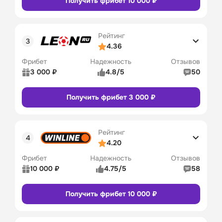
Получить фрибет 10 000 ₽
пользователей
Промокод
Бонусы
Коэффициенты
5/5
22
Линия в прематче
4/5
Рейтинг
Линия в лайве
Сайт
Приложение
5/5
4.36
Удобство платежей
4/5
Фрибет
Надежность
Отзывов
Служба поддержки
4/5
3 000 ₽
4.8/5
50
Бонусы и акции
5/5
Рейтинг 
5/5
Получить фрибет 3 000 ₽
пользователей
Промокод
Бонусы
Коэффициенты
5/5
42
Линия в прематче
5/5
Рейтинг
Линия в лайве
Сайт
Приложение
3/5
4.20
Удобство платежей
4/5
Фрибет
Надежность
Отзывов
Служба поддержки
5/5
10 000 ₽
4.75/5
58
Бонусы и акции
4/5
Рейтинг 
5/5
Получить фрибет 10 000 ₽
пользователей
Промокод
Бонусы
Коэффициенты
4/5
34
Линия в прематче
4/5