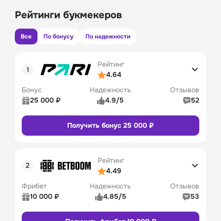
Чемпионат мира
Рейтинги букмекеров
Суперлига России
Чемпионат Европы
Все
По бонусу
По надежности
Киберспорт
IEM Cologne
The International
Рейтинг
4.64
Esports World Cup Counter Strike
Бонус
Надежность
Отзывов
25 000 ₽
4.9/5
52
Рейтинг 
5/5
Получить бонус 25 000 ₽
пользователей
Коэффициенты
5/5
Линия в прематче
4/5
Рейтинг
Линия в лайве
5/5
4.49
Удобство платежей
4/5
Фрибет
Надежность
Отзывов
Служба поддержки
5/5
10 000 ₽
4.85/5
53
Бонусы и акции
5/5
Рейтинг 
5/5