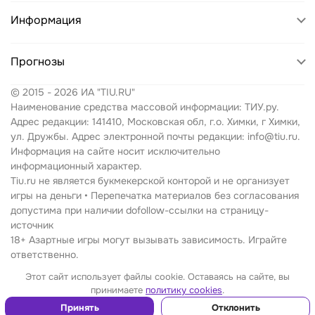
Лига Ставок
Пари
Информация
Leon
Мелбет
БетБум
Winline
Политика конфиденциальности
Прогнозы
Бетсити
Леон
Fonbet
Политика cookies
Марафон
© 2015 - 2026 ИА "TIU.RU"
Винлайн
Прогнозы на спорт
Марафон
Пользовательское соглашение
Наименование средства массовой информации: ТИУ.ру.
Фонбет
Фонбет
Футбол
Адрес редакции: 141410, Московская обл, г.о. Химки, г Химки,
Betcity
Согласие на обработку персональных данных
ул. Дружбы. Адрес электронной почты редакции: info@tiu.ru.
Винлайн
Марафон
Хоккей
Информация на сайте носит исключительно
Melbet
Контакты
информационный характер.
Бетсити
Баскетбол
Tiu.ru не является букмекерской конторой и не организует
Лига Ставок
Вакансии
игры на деньги • Перепечатка материалов без согласования
Мелбет
Теннис
допустима при наличии dofollow-ссылки на страницу-
Olimpbet
Блог
источник
Лига ставок
Настольный теннис
18+ Азартные игры могут вызывать зависимость. Играйте
Архив
ответственно.
Олимпбет
Волейбол
TIU в соцсетях:
Новости
Этот сайт использует файлы cookie. Оставаясь на сайте, вы
Киберспорт
принимаете
политику cookies
.
Карта сайта
Принять
Отклонить
Бонус 25 000 ₽
Фрибет 10 000 ₽
РПЛ