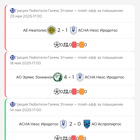
Лига Чемпионов
Зенит
Betcity
Тенниси
Теннис
Настольный теннис
Баскетбол
Греция Любители
Гамма Этники — плей-офф за повышение
Лига Европы
Спортбет
Bettery
Балтбет
Футбол
Волейбол
Теннис
25 мая 2025
17:00
24bet
Zenit
Беттери
Киберспорт
Настольный теннис
Рейтинги
Футбол
Спортбет
Зенит
Волейбол
2 – 1
АЕ Неаполис
АСНА Неос Иродотос
Прочие категории
Лучшие букмекеры
РПЛ
24bet
Киберспорт
Приложения для iOS
Футбол
Легальные букмекерские конторы
Фрибеты
Лига чемпионов
0
0
0
0
Российские букмекеры
Фрибеты без депозита
АПЛ
РПЛ
Leon
БК с мобильным приложением
Фрибет без отыгрыша
Серия А
Лига чемпионов
Zenit
Греция Любители
Гамма Этники — плей-офф за повышение
Надежные букмекеры
Промокод без отыгрыша
Ла Лига
АПЛ
Лига Ставок
18 мая 2025
17:00
БК с гостевым демосчетом
Бонус за регистрацию без отыгрыша
Бундеслига
Серия А
Марафон
БК с большими коэффициентами
Фрибеты сегодня
Лига Европы
Ла Лига
Melbet
4 – 1
АО Эрмис Зонианон
АСНА Неос Иродотос
БК с минимальными депозитами
Лучшие фрибеты
Лига конференций
Бундеслига
Pari
Букмекеры для ставок на американский футбол
Фрибет новым игрокам
Лига наций
Лига Европы
Tennisi
0
0
0
0
Букмекеры для ставок на бейсбол
Новые БК с фрибетом
Суперкубок УЕФА
Лига конференций
Fonbet
Хоккей
Хоккей
Греция Любители
Гамма Этники — плей-офф за повышение
Букмекеры для ставок на гольф
Фрибет 3000
Betcity
14 мая 2025
17:00
Букмекеры для ставок на автогонки
Акции букмекерских контор при регистрации
КХЛ
КХЛ
BetBoom
Букмекеры для ставок на чемпионаты мира и Европы
Промокоды букмекеров
НХЛ
НХЛ
Bettery
2 – 0
АСНА Неос Иродотос
АО Аспропиргос
Букмекеры для ставок на дартс
Бездепозитные бонусы за регистрацию
АХЛ
АХЛ
Olimpbet
Баскетбол
Баскетбол
Букмекеры для ставок на скачки
Бездепозитные бонусы букмекеров
Winline
1
0
0
0