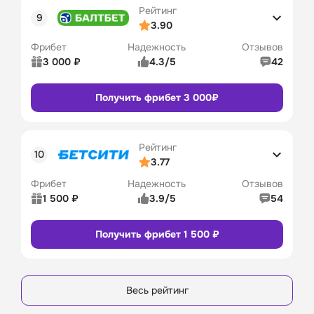
Рейтинг
Линия в лайве
Сайт
Приложение
3/5
3.90
Удобство платежей
4/5
Фрибет
Надежность
Отзывов
Служба поддержки
4/5
3 000 ₽
4.3/5
42
Бонусы и акции
4/5
Рейтинг 
5/5
Получить фрибет 3 000₽
пользователей
Промокод
Бонусы
Коэффициенты
4/5
16
Линия в прематче
4/5
Рейтинг
Линия в лайве
Сайт
Приложение
3/5
3.77
Удобство платежей
4/5
Фрибет
Надежность
Отзывов
Служба поддержки
4/5
1 500 ₽
3.9/5
54
Бонусы и акции
4/5
Рейтинг 
5/5
Получить фрибет 1 500 ₽
пользователей
Промокод
Бонусы
Коэффициенты
3/5
8
Линия в прематче
3/5
Линия в лайве
Сайт
Приложение
4/5
Весь рейтинг
Удобство платежей
4/5