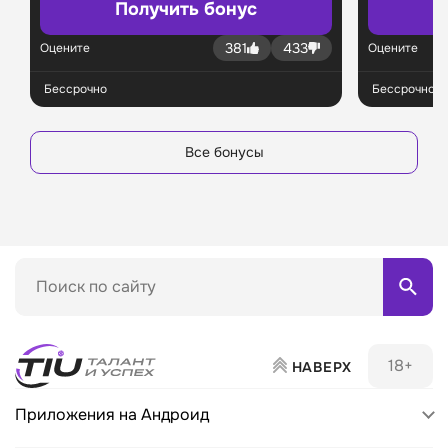
Получить бонус
П
381
433
Оцените
Оцените
Бессрочно
Бессрочно
Все бонусы
Поиск по матч-центру
18+
НАВЕРХ
Приложения на Андроид