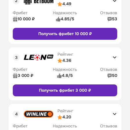
Линия в лайве
5/5
Букмекеры для ставок на киберспорт
НБА
НБА
Baltbet
4.49
Букмекеры для профессиональных игроков
Единая Лига ВТБ
Единая Лига ВТБ
24Бет
Удобство платежей
4/5
Фрибет
Надежность
Отзывов
Букмекеры для ставок на футбол
Евролига
Евролига
Служба поддержки
5/5
10 000 ₽
4.85/5
53
WNBA
WNBA
Бонусы и акции
5/5
Суперлига
Суперлига
Рейтинг 
5/5
Теннис
Теннис
Получить фрибет 10 000 ₽
пользователей
Промокод
Бонусы
US Open 2026 ATP
ATP
Коэффициенты
5/5
22
US Open 2026 WTA
WTA
Линия в прематче
4/5
Настольный теннис
Cincinnati ATP
Рейтинг
Линия в лайве
Сайт
Приложение
5/5
4.36
Cincinnati WTA
Челленджер
Удобство платежей
4/5
Настольный теннис
Лига Про
Фрибет
Надежность
Отзывов
Служба поддержки
4/5
Чемпионат мира
Setka Cup
3 000 ₽
4.8/5
50
Бонусы и акции
5/5
Волейбол
Кубок мира
Рейтинг 
5/5
Чемпионат Европы
Лига Наций
Получить фрибет 3 000 ₽
пользователей
Промокод
Бонусы
WTT Champions Yokohama, MS
Суперлига России
Коэффициенты
5/5
Киберспорт
42
WTT Champions Yokohama, WS
Линия в прематче
5/5
Europe Smash Sweden, WS
IEM Cologne
Рейтинг
Линия в лайве
Сайт
Приложение
3/5
Europe Smash Sweden, MS
The International
4.20
Волейбол
Удобство платежей
4/5
Фрибет
Надежность
Отзывов
Лига Наций
Служба поддержки
5/5