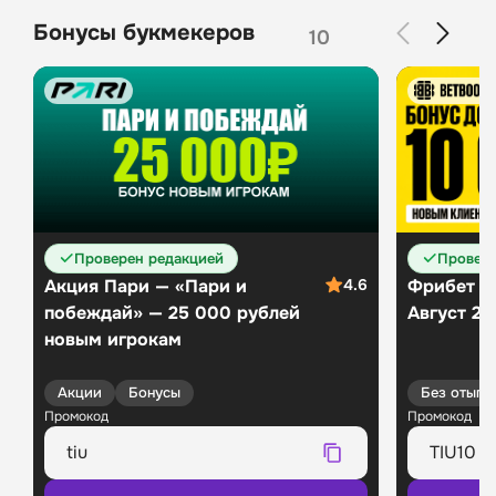
Служба поддержки
4/5
Бонусы букмекеров
10
Бонусы и акции
4/5
Промокод
Бонусы
13
Сайт
Приложение
Проверен редакцией
Провере
Акция Пари — «Пари и
4.6
Фрибет Б
побеждай» — 25 000 рублей
Август 20
новым игрокам
Акции
Бонусы
Без отыгр
Промокод
Промокод