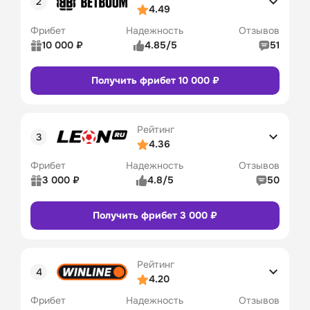
Линия в лайве
5/5
Букмекеры для ставок на киберспорт
НБА
НБА
Baltbet
4.49
Букмекеры для профессиональных игроков
Единая Лига ВТБ
Единая Лига ВТБ
24Бет
Удобство платежей
4/5
Фрибет
Надежность
Отзывов
Букмекеры для ставок на футбол
Евролига
Евролига
Служба поддержки
5/5
10 000 ₽
4.85/5
51
WNBA
WNBA
Бонусы и акции
5/5
Суперлига
Суперлига
Рейтинг 
5/5
Теннис
Теннис
Получить фрибет 10 000 ₽
пользователей
Промокод
Бонусы
US Open 2026 ATP
ATP
Коэффициенты
5/5
22
US Open 2026 WTA
WTA
Линия в прематче
4/5
Настольный теннис
Cincinnati ATP
Рейтинг
Линия в лайве
Сайт
Приложение
5/5
4.36
Cincinnati WTA
Челленджер
Удобство платежей
4/5
Настольный теннис
Лига Про
Фрибет
Надежность
Отзывов
Служба поддержки
4/5
Чемпионат мира
Setka Cup
3 000 ₽
4.8/5
50
Бонусы и акции
5/5
Волейбол
Кубок мира
Рейтинг 
5/5
Чемпионат Европы
Лига Наций
Получить фрибет 3 000 ₽
пользователей
Промокод
Бонусы
WTT Champions Yokohama, MS
Суперлига России
Коэффициенты
5/5
Киберспорт
42
WTT Champions Yokohama, WS
Линия в прематче
5/5
Europe Smash Sweden, WS
IEM Cologne
Рейтинг
Линия в лайве
Сайт
Приложение
3/5
Europe Smash Sweden, MS
The International
4.20
Волейбол
Удобство платежей
4/5
Фрибет
Надежность
Отзывов
Лига Наций
Служба поддержки
5/5