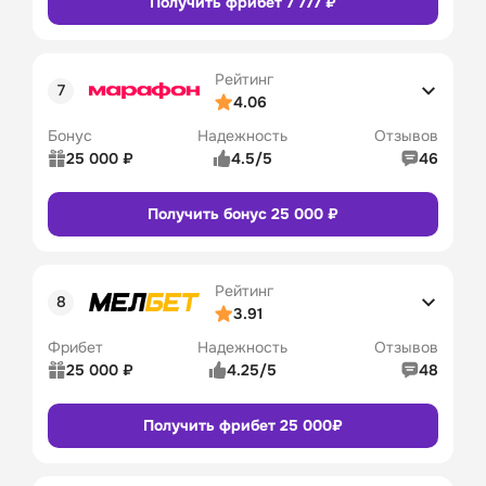
Получить фрибет 7 777 ₽
пользователей
Промокод
Бонусы
Коэффициенты
4/5
10
Линия в прематче
4/5
Рейтинг
Сайт
Приложение
Линия в лайве
4/5
4.06
Удобство платежей
4/5
Бонус
Надежность
Отзывов
Служба поддержки
4/5
25 000 ₽
4.5/5
46
Бонусы и акции
5/5
Рейтинг 
5/5
Получить бонус 25 000 ₽
пользователей
Бонусы
17
Коэффициенты
4/5
Сайт
Приложение
Линия в прематче
4/5
Рейтинг
Линия в лайве
4/5
3.91
Удобство платежей
4/5
Фрибет
Надежность
Отзывов
Служба поддержки
4/5
25 000 ₽
4.25/5
48
Бонусы и акции
4/5
Рейтинг 
5/5
Получить фрибет 25 000₽
пользователей
Промокод
Бонусы
Коэффициенты
4/5
15
Линия в прематче
4/5