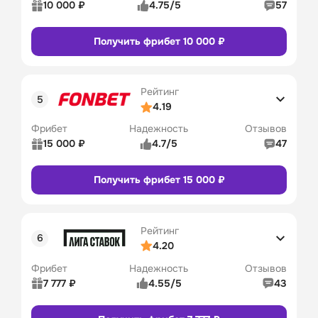
10 000 ₽
4.75/5
57
Чемпионат мира
Бонусы и акции
4/5
Суперлига России
Рейтинг 
5/5
Получить фрибет 10 000 ₽
пользователей
Чемпионат Европы
Промокод
Бонусы
Киберспорт
Коэффициенты
4/5
34
IEM Cologne
Линия в прематче
4/5
Рейтинг
The International
Линия в лайве
Сайт
Приложение
4/5
4.19
Esports World Cup Counter Strike
Удобство платежей
4/5
Фрибет
Надежность
Отзывов
Служба поддержки
4/5
15 000 ₽
4.7/5
47
Бонусы и акции
5/5
Рейтинг 
5/5
Получить фрибет 15 000 ₽
пользователей
Промокод
Бонусы
Коэффициенты
4/5
10
Линия в прематче
4/5
Рейтинг
Линия в лайве
Сайт
Приложение
4/5
4.20
Удобство платежей
4/5
Фрибет
Надежность
Отзывов
Служба поддержки
5/5
7 777 ₽
4.55/5
43
Бонусы и акции
4/5
Рейтинг 
5/5