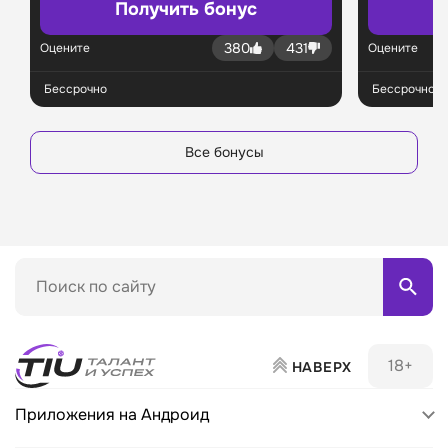
Получить бонус
П
380
431
Оцените
Оцените
Бессрочно
Бессрочно
Все бонусы
Поиск по матч-центру
18+
НАВЕРХ
Приложения на Андроид