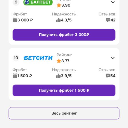
Линия в лайве
Сайт
Приложение
3/5
3.90
Удобство платежей
4/5
Фрибет
Надежность
Отзывов
Служба поддержки
4/5
3 000 ₽
4.3/5
42
Бонусы и акции
4/5
Рейтинг 
5/5
Получить фрибет 3 000₽
пользователей
Промокод
Бонусы
Коэффициенты
4/5
16
Линия в прематче
4/5
Рейтинг
Линия в лайве
Сайт
Приложение
3/5
3.77
Удобство платежей
4/5
Фрибет
Надежность
Отзывов
Служба поддержки
4/5
1 500 ₽
3.9/5
54
Бонусы и акции
4/5
Рейтинг 
5/5
Получить фрибет 1 500 ₽
пользователей
Промокод
Бонусы
Коэффициенты
3/5
8
Линия в прематче
3/5
Линия в лайве
Сайт
Приложение
4/5
Весь рейтинг
Удобство платежей
4/5
Служба поддержки
4/5