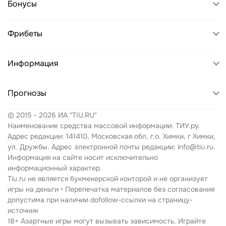
Бонусы
БетБум
Pari
Фрибеты
Леон
BetBoom
Лига Ставок
Пари
Информация
Leon
Мелбет
БетБум
Winline
Политика конфиденциальности
Прогнозы
Бетсити
Леон
Fonbet
Политика cookies
Марафон
© 2015 - 2026 ИА "TIU.RU"
Винлайн
Прогнозы на спорт
Марафон
Пользовательское соглашение
Наименование средства массовой информации: ТИУ.ру.
Фонбет
Фонбет
Футбол
Адрес редакции: 141410, Московская обл, г.о. Химки, г Химки,
Betcity
Согласие на обработку персональных данных
ул. Дружбы. Адрес электронной почты редакции: info@tiu.ru.
Винлайн
Марафон
Хоккей
Информация на сайте носит исключительно
Melbet
Контакты
информационный характер.
Бетсити
Баскетбол
Tiu.ru не является букмекерской конторой и не организует
Лига Ставок
Вакансии
игры на деньги • Перепечатка материалов без согласования
Мелбет
Теннис
допустима при наличии dofollow-ссылки на страницу-
Olimpbet
Блог
источник
Лига ставок
Настольный теннис
18+ Азартные игры могут вызывать зависимость. Играйте
Архив