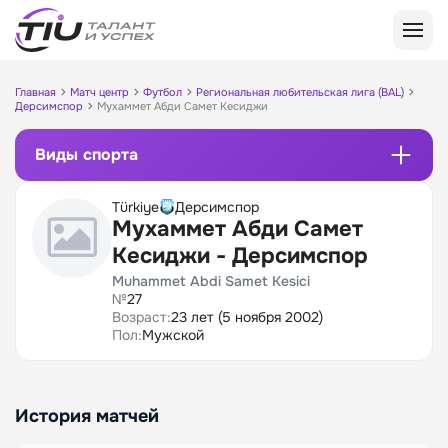
Главная
Матч центр
Футбол
Региональная любительская лига (BAL)
Дерсимспор
Мухаммет Абди Самет Кесиджи
Популярные БК
Пари
Виды спорта
По букмекеру
БетБум
Леон
Pari
Приложения для Android
Türkiye
Дерсимспор
Винлайн
BetBoom
Мухаммет Абди Самет
Фонбет
Leon
Пари
Кесиджи - Дерсимспор
Виды спорта
Марафон
Winline
БетБум
Бетсити
Fonbet
Леон
Баскетбол
Muhammet Abdi Samet Kesici
Статьи о БК
№
27
Мелбет
Лига Ставок
Винлайн
Киберспорт
Возраст:
23 лет (5 ноября 2002)
Winline
Лига Ставок
Марафон
Фонбет
Теннис
Пол:
Мужской
База знаний
По видам спорта
Олимпбет
Бет-М
Марафон
Хоккей
Виды ставок
Тенниси
Baltbet
Бетсити
Футбол
Футбол
Футбол
По видам спорта
Основы ставок
Балтбет
Melbet
Мелбет
Хоккей
История матчей
Евролига
Сервисы
Бет-М
Olimpbet
Лига Ставок
Баскетбол
Футбол
Виды спорта
Кубок России
Беттери
Tennisi
Олимпбет
Теннис
Хоккей