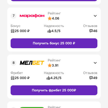
Коэффициенты
4/5
10
Линия в прематче
4/5
Рейтинг
Сайт
Приложение
Линия в лайве
4/5
4.06
Удобство платежей
4/5
Бонус
Надежность
Отзывов
Служба поддержки
4/5
25 000 ₽
4.5/5
46
Бонусы и акции
5/5
Рейтинг 
5/5
Получить бонус 25 000 ₽
пользователей
Бонусы
17
Коэффициенты
4/5
Сайт
Приложение
Линия в прематче
4/5
Рейтинг
Линия в лайве
4/5
3.91
Удобство платежей
4/5
Фрибет
Надежность
Отзывов
Служба поддержки
4/5
25 000 ₽
4.25/5
49
Бонусы и акции
4/5
Рейтинг 
5/5
Получить фрибет 25 000₽
пользователей
Промокод
Бонусы
Коэффициенты
4/5
15
Линия в прематче
4/5
Рейтинг