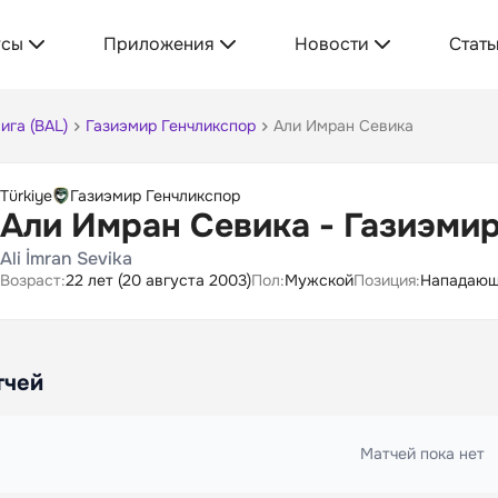
усы
Приложения
Новости
Стать
ига (BAL)
Газиэмир Генчликспор
Али Имран Севика
Türkiye
Газиэмир Генчликспор
Али Имран Севика - Газиэми
Ali̇ İmran Sevi̇ka
Возраст:
22 лет (20 августа 2003)
Пол:
Мужской
Позиция:
Нападаю
тчей
Матчей пока нет