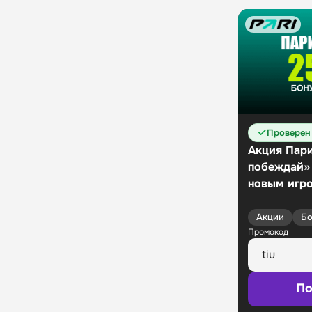
Проверен
Акция Пари
побеждай»
новым игр
Акции
Бо
Промокод
По