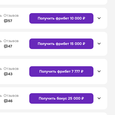
5/5
Линия в прематче
5/5
4/5
Служба поддержки
5/5
Сайт
Приложение
ь
Отзывов
Получить фрибет 10 000 ₽
57
4/5
Линия в прематче
4/5
4/5
Служба поддержки
4/5
Сайт
Приложение
ь
Отзывов
Получить фрибет 15 000 ₽
47
4/5
Линия в прематче
4/5
Сайт
Приложение
4/5
Служба поддержки
5/5
ь
Отзывов
Получить фрибет 7 777 ₽
43
4/5
Линия в прематче
4/5
Сайт
Приложение
4/5
Служба поддержки
4/5
ь
Отзывов
Получить бонус 25 000 ₽
46
4/5
Линия в прематче
4/5
Сайт
Приложение
4/5
Служба поддержки
4/5