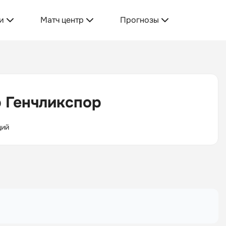
и
Матч центр
Прогнозы
р Генчликспор
щий