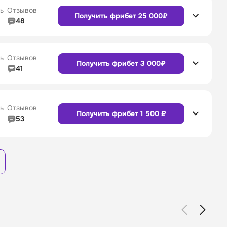
ь
Отзывов
Получить фрибет 25 000₽
48
4/5
Линия в прематче
4/5
4/5
Служба поддержки
4/5
Сайт
Приложение
ь
Отзывов
Получить фрибет 3 000₽
41
4/5
Линия в прематче
4/5
4/5
Служба поддержки
4/5
Сайт
Приложение
ь
Отзывов
Получить фрибет 1 500 ₽
53
3/5
Линия в прематче
3/5
Сайт
Приложение
4/5
Служба поддержки
4/5
Сайт
Приложение