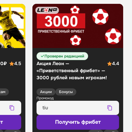
Проверен редакцией
00₽
4.5
Акция Леон —
4.4
«Приветственный фрибет» —
3000 рублей новым игрокам!
кам
Акции
Бонусы
Промокод
т
Получить фрибет