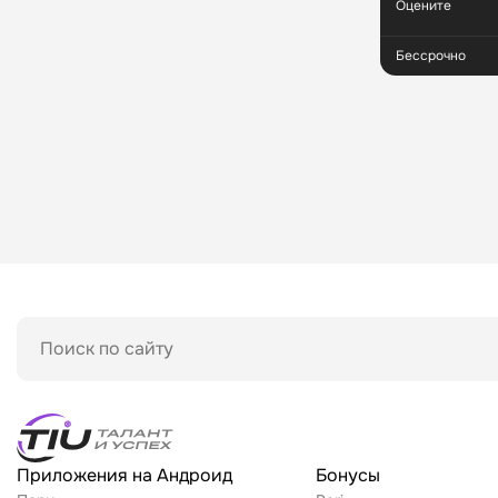
Оцените
Бессрочно
Поиск по матч-центру
Приложения на Андроид
Бонусы