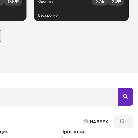
155
37
24
Оцените
Бессрочно
18+
НАВЕРХ
ция
Прогнозы