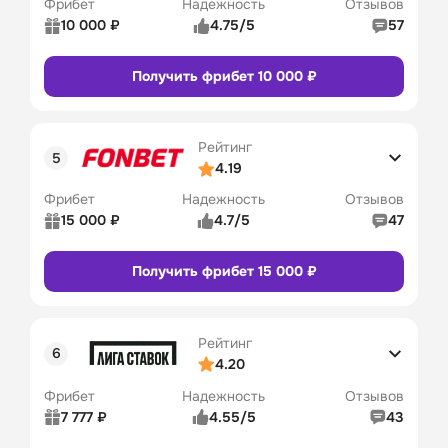
Фрибет
Надежность
Отзывов
Служба поддержки
5/5
Чемпионат мира
10 000 ₽
4.75/5
57
Суперлига России
Бонусы и акции
4/5
Рейтинг 
Чемпионат Европы
5/5
Получить фрибет 10 000 ₽
пользователей
Промокод
Бонусы
Киберспорт
Коэффициенты
4/5
IEM Cologne
34
Линия в прематче
4/5
The International
Рейтинг
Esports World Cup Counter Strike
Линия в лайве
Сайт
Приложение
4/5
4.19
Удобство платежей
4/5
Фрибет
Надежность
Отзывов
Служба поддержки
4/5
15 000 ₽
4.7/5
47
Бонусы и акции
5/5
Рейтинг 
5/5
Получить фрибет 15 000 ₽
пользователей
Промокод
Бонусы
Коэффициенты
4/5
10
Линия в прематче
4/5
Рейтинг
Линия в лайве
Сайт
Приложение
4/5
4.20
Удобство платежей
4/5
Фрибет
Надежность
Отзывов
Служба поддержки
5/5
7 777 ₽
4.55/5
43
Бонусы и акции
4/5
Рейтинг 