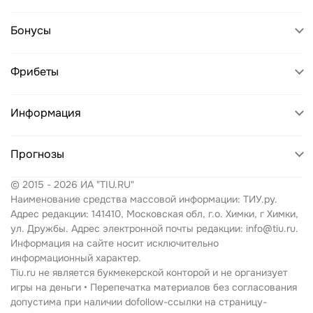
Пари
Бонусы
БетБум
Pari
Фрибеты
Леон
BetBoom
Лига Ставок
Пари
Информация
Leon
Мелбет
БетБум
Winline
Политика конфиденциальности
Прогнозы
Бетсити
Леон
Fonbet
Политика cookies
Марафон
© 2015 - 2026 ИА "TIU.RU"
Винлайн
Прогнозы на спорт
Марафон
Пользовательское соглашение
Наименование средства массовой информации: ТИУ.ру.
Фонбет
Фонбет
Футбол
Адрес редакции: 141410, Московская обл, г.о. Химки, г Химки,
Betcity
Согласие на обработку персональных данных
ул. Дружбы. Адрес электронной почты редакции: info@tiu.ru.
Винлайн
Марафон
Хоккей
Информация на сайте носит исключительно
Melbet
Контакты
информационный характер.
Бетсити
Баскетбол
Tiu.ru не является букмекерской конторой и не организует
Лига Ставок
Вакансии
игры на деньги • Перепечатка материалов без согласования
Мелбет
Теннис
допустима при наличии dofollow-ссылки на страницу-
Olimpbet
Блог