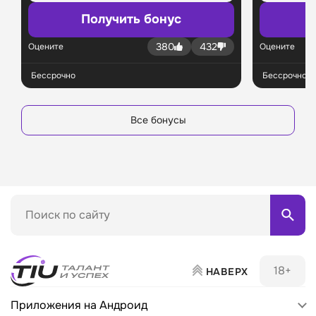
Получить бонус
П
380
432
Оцените
Оцените
Бессрочно
Бессрочно
Все бонусы
Поиск по матч-центру
18+
НАВЕРХ
Приложения на Андроид