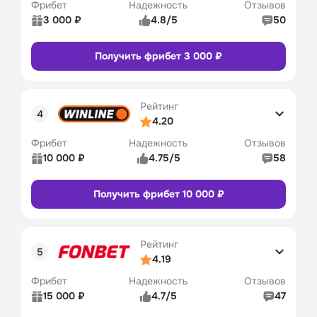
Фрибет
Надежность
Отзывов
Служба поддержки
4/5
3 000 ₽
4.8/5
50
Бонусы и акции
5/5
Рейтинг 
5/5
Получить фрибет 3 000 ₽
пользователей
Промокод
Бонусы
Коэффициенты
5/5
42
Линия в прематче
5/5
Рейтинг
Линия в лайве
Сайт
Приложение
3/5
4.20
Удобство платежей
4/5
Фрибет
Надежность
Отзывов
Служба поддержки
5/5
10 000 ₽
4.75/5
58
Бонусы и акции
4/5
Рейтинг 
5/5
Получить фрибет 10 000 ₽
пользователей
Промокод
Бонусы
Коэффициенты
4/5
34
Линия в прематче
4/5
Рейтинг
Линия в лайве
Сайт
Приложение
4/5
4.19
Удобство платежей
4/5
Фрибет
Надежность
Отзывов
Служба поддержки
4/5
15 000 ₽
4.7/5
47
Бонусы и акции
5/5