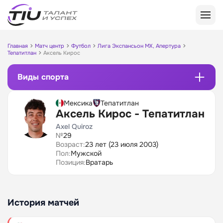
Главная
Матч центр
Футбол
Лига Экспансьон МХ, Апертура
Тепатитлан
Аксель Кирос
Популярные БК
Пари
Виды спорта
По букмекеру
БетБум
Леон
Pari
Приложения для Android
Мексика
Тепатитлан
Винлайн
BetBoom
Аксель Кирос - Тепатитлан
Фонбет
Leon
Пари
Виды спорта
Axel Quiroz
Марафон
Winline
БетБум
№
29
Бетсити
Fonbet
Леон
Баскетбол
Возраст:
23 лет (23 июля 2003)
Статьи о БК
Мелбет
Лига Ставок
Винлайн
Киберспорт
Пол:
Мужской
Winline
Лига Ставок
Марафон
Фонбет
Теннис
Позиция:
Вратарь
База знаний
По видам спорта
Олимпбет
Бет-М
Марафон
Хоккей
Виды ставок
Тенниси
Baltbet
Бетсити
Футбол
Футбол
Футбол
По видам спорта
Основы ставок
Балтбет
Melbet
Мелбет
Хоккей
История матчей
Евролига
Сервисы
Бет-М
Olimpbet
Лига Ставок
Баскетбол
Футбол
Виды спорта
Кубок России
Беттери
Tennisi
Олимпбет
Теннис
Хоккей