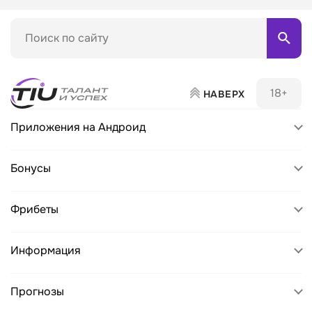
Поиск по матч-центру
18+
НАВЕРХ
Приложения на Андроид
Пари
Бонусы
БетБум
Pari
Фрибеты
Леон
BetBoom
Лига Ставок
Пари
Информация
Leon
Мелбет
БетБум
Winline
Политика конфиденциальности
Прогнозы
Бетсити
Леон
Fonbet
Политика cookies