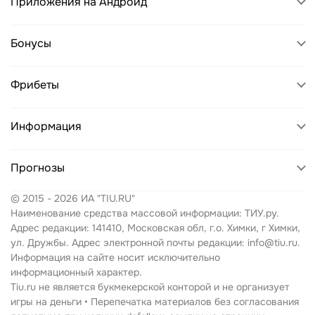
Приложения на Андроид
Пари
Бонусы
БетБум
Pari
Фрибеты
Леон
BetBoom
Лига Ставок
Пари
Информация
Leon
Мелбет
БетБум
Winline
Политика конфиденциальности
Прогнозы
Бетсити
Леон
Fonbet
Политика cookies
Марафон
© 2015 - 2026 ИА "TIU.RU"
Винлайн
Прогнозы на спорт
Марафон
Пользовательское соглашение
Наименование средства массовой информации: ТИУ.ру.
Фонбет
Фонбет
Футбол
Адрес редакции: 141410, Московская обл, г.о. Химки, г Химки,
Betcity
Согласие на обработку персональных данных
ул. Дружбы. Адрес электронной почты редакции: info@tiu.ru.
Винлайн
Марафон
Хоккей
Информация на сайте носит исключительно
Melbet
Контакты
информационный характер.
Бетсити
Баскетбол
Tiu.ru не является букмекерской конторой и не организует
Лига Ставок
Вакансии
игры на деньги • Перепечатка материалов без согласования
Мелбет
Теннис