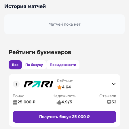
Лига Чемпионов
Зенит
Betcity
Тенниси
Теннис
Настольный теннис
Баскетбол
История матчей
Лига Европы
Спортбет
Bettery
Балтбет
Футбол
Волейбол
Теннис
24bet
Zenit
Беттери
Киберспорт
Настольный теннис
Рейтинги
Футбол
Спортбет
Зенит
Волейбол
Матчей пока нет
Прочие категории
Лучшие букмекеры
РПЛ
24bet
Киберспорт
Приложения для iOS
Футбол
Легальные букмекерские конторы
Фрибеты
Лига чемпионов
Российские букмекеры
Фрибеты без депозита
АПЛ
РПЛ
Leon
БК с мобильным приложением
Фрибет без отыгрыша
Серия А
Лига чемпионов
Zenit
Рейтинги букмекеров
Надежные букмекеры
Промокод без отыгрыша
Ла Лига
АПЛ
Лига Ставок
БК с гостевым демосчетом
Бонус за регистрацию без отыгрыша
Бундеслига
Серия А
Марафон
Все
По бонусу
По надежности
БК с большими коэффициентами
Фрибеты сегодня
Лига Европы
Ла Лига
Melbet
БК с минимальными депозитами
Лучшие фрибеты
Лига конференций
Бундеслига
Pari
Рейтинг
Букмекеры для ставок на американский футбол
Фрибет новым игрокам
Лига наций
Лига Европы
Tennisi
4.64
Букмекеры для ставок на бейсбол
Новые БК с фрибетом
Суперкубок УЕФА
Лига конференций
Fonbet
Бонус
Надежность
Отзывов
Хоккей
Хоккей
Букмекеры для ставок на гольф
Фрибет 3000
Betcity
25 000 ₽
4.9/5
52
Букмекеры для ставок на автогонки
Акции букмекерских контор при регистрации
КХЛ
КХЛ
BetBoom
Букмекеры для ставок на чемпионаты мира и Европы
Промокоды букмекеров
НХЛ
НХЛ
Bettery
Рейтинг 
5/5
Букмекеры для ставок на дартс
Бездепозитные бонусы за регистрацию
АХЛ
АХЛ
Olimpbet
Получить бонус 25 000 ₽
пользователей
Баскетбол
Баскетбол
Букмекеры для ставок на скачки
Бездепозитные бонусы букмекеров
Winline
Коэффициенты
5/5