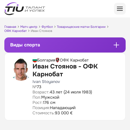
Главная
Матч центр
Футбол
Товарищеские матчи Болгарии
ОФК Карнобат
Иван Стоянов
Популярные БК
Пари
Виды спорта
По букмекеру
БетБум
Леон
Pari
Приложения для Android
Болгария
ОФК Карнобат
Винлайн
BetBoom
Иван Стоянов - ОФК
Фонбет
Leon
Пари
Карнобат
Виды спорта
Марафон
Winline
БетБум
Бетсити
Fonbet
Леон
Баскетбол
Ivan Stoyanov
Статьи о БК
№
73
Мелбет
Лига Ставок
Винлайн
Киберспорт
Возраст:
43 лет (24 июля 1983)
Winline
Лига Ставок
Марафон
Фонбет
Теннис
Пол:
Мужской
База знаний
По видам спорта
Олимпбет
Бет-М
Марафон
Хоккей
Рост:
176 см
Виды ставок
Тенниси
Baltbet
Бетсити
Футбол
Футбол
Позиция:
Нападающий
Стоимость:
93 000 €
Футбол
По видам спорта
Основы ставок
Балтбет
Melbet
Мелбет
Хоккей
Евролига
Сервисы
Бет-М
Olimpbet
Лига Ставок
Баскетбол
Футбол
Виды спорта
Кубок России
Беттери
Tennisi
Олимпбет
Теннис
Хоккей