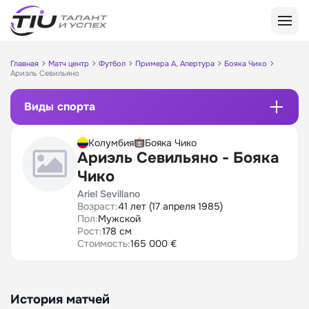
Главная
Матч центр
Футбол
Примера А, Апертура
Бояка Чико
Ариэль Севильяно
Популярные БК
Пари
Виды спорта
По букмекеру
БетБум
Леон
Pari
Приложения для Android
Колумбия
Бояка Чико
Винлайн
BetBoom
Ариэль Севильяно - Бояка
Фонбет
Leon
Пари
Чико
Виды спорта
Марафон
Winline
БетБум
Бетсити
Fonbet
Леон
Баскетбол
Ariel Sevillano
Статьи о БК
Возраст:
41 лет (17 апреля 1985)
Мелбет
Лига Ставок
Винлайн
Киберспорт
Пол:
Мужской
Winline
Лига Ставок
Марафон
Фонбет
Теннис
Рост:
178 см
База знаний
По видам спорта
Олимпбет
Бет-М
Марафон
Хоккей
Стоимость:
165 000 €
Виды ставок
Тенниси
Baltbet
Бетсити
Футбол
Футбол
Футбол
По видам спорта
Основы ставок
Балтбет
Melbet
Мелбет
Хоккей
Евролига
Сервисы
Бет-М
Olimpbet
Лига Ставок
Баскетбол
Футбол
История матчей
Виды спорта
Кубок России
Беттери
Tennisi
Олимпбет
Теннис
Хоккей