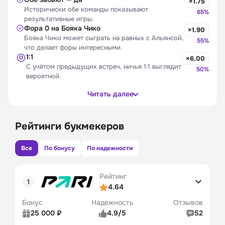
×1.75
Чемпионат мира
Исторически обе команды показывают
65%
Суперлига России
результативные игры.
Фора 0 на Бояка Чико
×1.90
Чемпионат Европы
Бояка Чико может сыграть на равных с Альянсой,
Киберспорт
55%
что делает форы интересными.
IEM Cologne
1:1
×6.00
The International
С учётом предыдущих встреч, ничья 1:1 выглядит
50%
вероятной.
Esports World Cup Counter Strike
Читать далее
Рейтинги букмекеров
Все
По бонусу
По надежности
Рейтинг
4.64
Бонус
Надежность
Отзывов
25 000 ₽
4.9/5
52