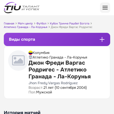
Главная
Матч центр
Футбол
Кубок Тринче Рашбет Богота
Атлетико Гранада - Ла-Корунья
Джон Фреди Варгас Родригес
Популярные БК
Пари
Виды спорта
По букмекеру
БетБум
Леон
Pari
Приложения для Android
Колумбия
Винлайн
BetBoom
Атлетико Гранада - Ла-Корунья
Фонбет
Leon
Пари
Джон Фреди Варгас
Виды спорта
Марафон
Winline
БетБум
Родригес - Атлетико
Бетсити
Fonbet
Леон
Баскетбол
Гранада - Ла-Корунья
Статьи о БК
Мелбет
Лига Ставок
Винлайн
Киберспорт
Winline
Лига Ставок
Марафон
Фонбет
Теннис
Jhon Fredy Vargas Rodríguez
Возраст:
21 лет (10 сентября 2004)
База знаний
По видам спорта
Олимпбет
Бет-М
Марафон
Хоккей
Пол:
Мужской
Виды ставок
Тенниси
Baltbet
Бетсити
Футбол
Футбол
Футбол
По видам спорта
Основы ставок
Балтбет
Melbet
Мелбет
Хоккей
Евролига
Сервисы
Бет-М
Olimpbet
Лига Ставок
Баскетбол
Футбол
Виды спорта
Кубок России
Беттери
Tennisi
Олимпбет
Теннис
Хоккей
История матчей