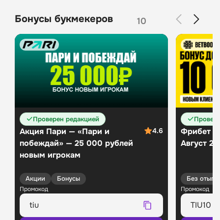
Служба поддержки
4/5
Бонусы букмекеров
10
Бонусы и акции
4/5
Промокод
Бонусы
13
Сайт
Приложение
Проверен редакцией
Провере
Акция Пари — «Пари и
4.6
Фрибет Б
побеждай» — 25 000 рублей
Август 20
новым игрокам
Акции
Бонусы
Без отыгр
Промокод
Промокод