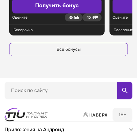
Получить бонус
П
381
434
Оцените
Оцените
Бессрочно
Бессрочно
Все бонусы
Поиск по матч-центру
18+
НАВЕРХ
Приложения на Андроид