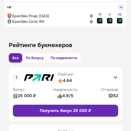
4'
П1
X
П2
0
Брисбен Роар (QAS)
Брисбен Сити ФК
0
Рейтинги букмекеров
Все
По бонусу
По надежности
Рейтинг
4.64
Бонус
Надежность
Отзывов
25 000 ₽
4.9/5
52
Рейтинг 
5/5
Получить бонус 25 000 ₽
пользователей
Коэффициенты
5/5
Линия в прематче
4/5