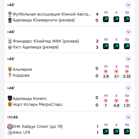
45'
П1
X
П2
4
Футбольная ассоциация Южной Австралии NTC
Аделаида Юниверсити (резерв)
0
46'
П1
X
П2
2
Флиндерс Юнайтед ЖФК (резерв)
Уэст Аделаида (резерв)
3
45'
П1
X
П2
0
Альмерия
Кордова
0
2.8
3.1
2.32
46'
П1
X
П2
0
Аделаида Кометс
Норт Истерн МетроСтарс
0
7
4.8
1.31
11:45
П1
X
П2
1
ХНК Хайдук Сплит (до 19)
Аякс U19
1