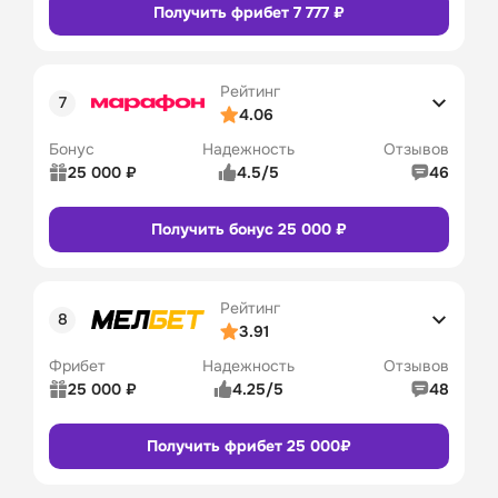
5/5
Получить фрибет 7 777 ₽
пользователей
Промокод
Бонусы
Коэффициенты
4/5
10
Линия в прематче
4/5
Рейтинг
Сайт
Приложение
Линия в лайве
4/5
4.06
Удобство платежей
4/5
Бонус
Надежность
Отзывов
Служба поддержки
4/5
25 000 ₽
4.5/5
46
Бонусы и акции
5/5
Рейтинг 
5/5
Получить бонус 25 000 ₽
пользователей
Бонусы
17
Коэффициенты
4/5
Сайт
Приложение
Линия в прематче
4/5
Рейтинг
Линия в лайве
4/5
3.91
Удобство платежей
4/5
Фрибет
Надежность
Отзывов
Служба поддержки
4/5
25 000 ₽
4.25/5
48
Бонусы и акции
4/5
Рейтинг 
5/5
Получить фрибет 25 000₽
пользователей
Промокод
Бонусы
Коэффициенты
4/5
15