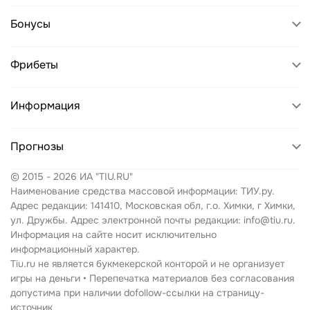
Пари
Бонусы
БетБум
Pari
Фрибеты
Леон
BetBoom
Лига Ставок
Пари
Информация
Leon
Мелбет
БетБум
Winline
Политика конфиденциальности
Прогнозы
Бетсити
Леон
Fonbet
Политика cookies
Марафон
© 2015 - 2026 ИА "TIU.RU"
Винлайн
Прогнозы на спорт
Марафон
Пользовательское соглашение
Наименование средства массовой информации: ТИУ.ру.
Фонбет
Фонбет
Футбол
Адрес редакции: 141410, Московская обл, г.о. Химки, г Химки,
Betcity
Согласие на обработку персональных данных
ул. Дружбы. Адрес электронной почты редакции: info@tiu.ru.
Винлайн
Марафон
Хоккей
Информация на сайте носит исключительно
Melbet
Контакты
информационный характер.
Бетсити
Баскетбол
Tiu.ru не является букмекерской конторой и не организует
Лига Ставок
Вакансии
игры на деньги • Перепечатка материалов без согласования
Мелбет
Теннис
допустима при наличии dofollow-ссылки на страницу-
Olimpbet
Блог
источник