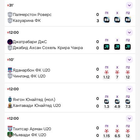
31'
П1
X
П2
0
Палмерстон Роверс
Казуарина ФК
3
12:00
П1
X
П2
0
Джатрабари ДжС
Джабид Ахсан Сохель Крира Чакра
0
10'
П1
X
П2
0
Яданарбон ФК U20
Чинлэнд ФК U20
0
1.12
7
12
12:00
П1
X
П2
0
Янгон Юнайтед (мол.)
Хантавади Юнайтед U20
0
1.3
4.9
7.3
12:00
П1
X
П2
0
Тхитсар Арман U20
Мьявади ФК U20
0
1.15
6.5
12