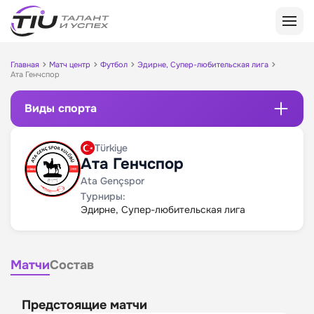
Главная
Матч центр
Футбол
Эдирне, Супер-любительская лига
Ата Генчспор
Популярные БК
Пари
Виды спорта
По букмекеру
БетБум
Леон
Pari
Приложения для Android
Винлайн
BetBoom
Türkiye
Ата Генчспор
Фонбет
Leon
Пари
Виды спорта
Марафон
Winline
БетБум
Ata Gençspor
Бетсити
Fonbet
Леон
Баскетбол
Турниры:
Статьи о БК
Эдирне, Супер-любительская лига
Мелбет
Лига Ставок
Винлайн
Киберспорт
Winline
Лига Ставок
Марафон
Фонбет
Теннис
База знаний
По видам спорта
Олимпбет
Бет-М
Марафон
Хоккей
Виды ставок
Тенниси
Baltbet
Бетсити
Футбол
Футбол
Матчи
Состав
Футбол
По видам спорта
Основы ставок
Балтбет
Melbet
Мелбет
Хоккей
Евролига
Сервисы
Бет-М
Olimpbet
Лига Ставок
Баскетбол
Футбол
Предстоящие матчи
Виды спорта
Кубок России
Беттери
Tennisi
Олимпбет
Теннис
Хоккей