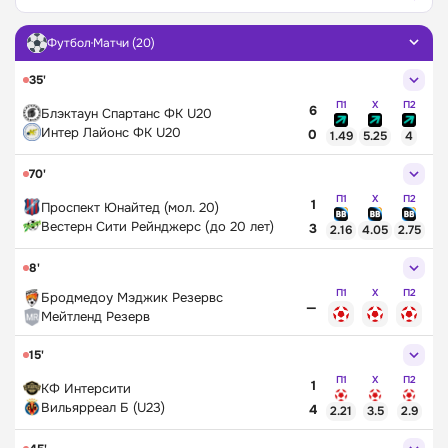
Букмекеры для ставок на киберспорт
НБА
НБА
Baltbet
Букмекеры для профессиональных игроков
Единая Лига ВТБ
Единая Лига ВТБ
24Бет
Футбол
Матчи (20)
Букмекеры для ставок на футбол
Евролига
Евролига
WNBA
WNBA
35'
Суперлига
Суперлига
П1
X
П2
6
Блэктаун Спартанс ФК U20
Теннис
Теннис
Интер Лайонс ФК U20
0
1.49
5.25
4
US Open 2026 ATP
ATP
US Open 2026 WTA
WTA
70'
Настольный теннис
Cincinnati ATP
П1
X
П2
1
Проспект Юнайтед (мол. 20)
Cincinnati WTA
Челленджер
Вестерн Сити Рейнджерс (до 20 лет)
3
Настольный теннис
2.16
4.05
2.75
Лига Про
Чемпионат мира
Setka Cup
8'
Волейбол
Кубок мира
П1
X
П2
Бродмедоу Мэджик Резервс
Чемпионат Европы
Лига Наций
—
Мейтленд Резерв
WTT Champions Yokohama, MS
Суперлига России
Киберспорт
WTT Champions Yokohama, WS
15'
Europe Smash Sweden, WS
IEM Cologne
П1
X
П2
1
КФ Интерсити
Europe Smash Sweden, MS
The International
Вильярреал Б (U23)
4
2.21
3.5
2.9
Волейбол
Лига Наций