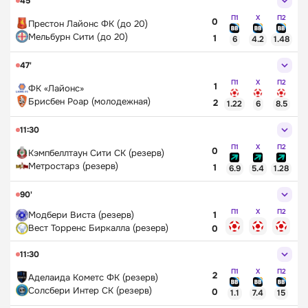
45'
Чемпионат мира
П1
X
П2
0
Престон Лайонс ФК (до 20)
Суперлига России
Мельбурн Сити (до 20)
1
6
4.2
1.48
Чемпионат Европы
Киберспорт
47'
IEM Cologne
П1
X
П2
1
ФК «Лайонс»
The International
Брисбен Роар (молодежная)
2
1.22
6
8.5
Esports World Cup Counter Strike
11:30
П1
X
П2
0
Кэмпбеллтаун Сити СК (резерв)
Метростарз (резерв)
1
6.9
5.4
1.28
90'
П1
X
П2
1
Модбери Виста (резерв)
Вест Торренс Биркалла (резерв)
0
11:30
П1
X
П2
2
Аделаида Кометс ФК (резерв)
Солсбери Интер СК (резерв)
0
1.1
7.4
15