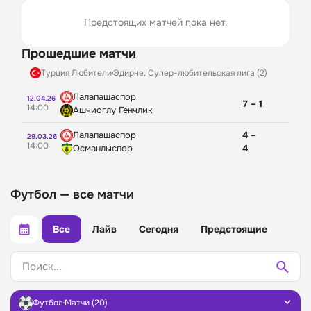
Лига Чемпионов
Зенит
Betcity
Тенниси
Теннис
Настольный теннис
Баскетбол
Предстоящих матчей пока нет.
Лига Европы
Спортбет
Bettery
Балтбет
Футбол
Волейбол
Теннис
24bet
Zenit
Беттери
Киберспорт
Настольный теннис
Прошедшие матчи
Рейтинги
Футбол
Спортбет
Зенит
Волейбол
Прочие категории
Лучшие букмекеры
РПЛ
24bet
Киберспорт
Турция Любители
Эдирне, Супер-любительская лига (2)
Приложения для iOS
Футбол
Легальные букмекерские конторы
Фрибеты
Лига чемпионов
Лалапашаспор
12.04.26
7 – 1
Российские букмекеры
Фрибеты без депозита
АПЛ
РПЛ
Leon
14:00
Ашчиоглу Генчлик
БК с мобильным приложением
Фрибет без отыгрыша
Серия А
Лига чемпионов
Zenit
Лалапашаспор
4 –
Надежные букмекеры
Промокод без отыгрыша
Ла Лига
АПЛ
Лига Ставок
29.03.26
14:00
Османлыспор
4
БК с гостевым демосчетом
Бонус за регистрацию без отыгрыша
Бундеслига
Серия А
Марафон
БК с большими коэффициентами
Фрибеты сегодня
Лига Европы
Ла Лига
Melbet
БК с минимальными депозитами
Лучшие фрибеты
Лига конференций
Бундеслига
Pari
Футбол — все матчи
Букмекеры для ставок на американский футбол
Фрибет новым игрокам
Лига наций
Лига Европы
Tennisi
Букмекеры для ставок на бейсбол
Новые БК с фрибетом
Суперкубок УЕФА
Лига конференций
Fonbet
Все
Лайв
Сегодня
Предстоящие
Хоккей
Хоккей
Букмекеры для ставок на гольф
Фрибет 3000
Betcity
Букмекеры для ставок на автогонки
Акции букмекерских контор при регистрации
КХЛ
КХЛ
BetBoom
Букмекеры для ставок на чемпионаты мира и Европы
Промокоды букмекеров
НХЛ
НХЛ
Bettery
Поиск...
Букмекеры для ставок на дартс
Бездепозитные бонусы за регистрацию
АХЛ
АХЛ
Olimpbet
Баскетбол
Баскетбол
Букмекеры для ставок на скачки
Бездепозитные бонусы букмекеров
Winline
Футбол
Матчи (20)