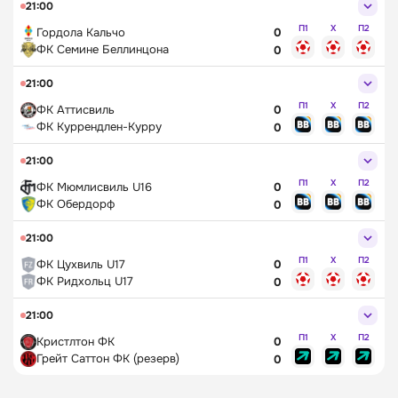
21:00
П1
X
П2
0
Гордола Кальчо
ФК Семине Беллинцона
0
21:00
П1
X
П2
0
ФК Аттисвиль
ФК Куррендлен-Курру
0
21:00
П1
X
П2
0
ФК Мюмлисвиль U16
ФК Обердорф
0
21:00
П1
X
П2
0
ФК Цухвиль U17
ФК Ридхольц U17
0
21:00
П1
X
П2
0
Кристлтон ФК
Грейт Саттон ФК (резерв)
0