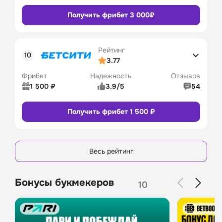
Рейтинг 
5/5
Получить фрибет 3 000₽
пользователей
Промокод
Бонусы
Коэффициенты
4/5
16
Линия в прематче
4/5
Рейтинг
Линия в лайве
Сайт
Приложение
3/5
3.77
Удобство платежей
4/5
Фрибет
Надежность
Отзывов
Служба поддержки
4/5
1 500 ₽
3.9/5
54
Бонусы и акции
4/5
Рейтинг 
5/5
Получить фрибет 1 500 ₽
пользователей
Промокод
Бонусы
Коэффициенты
3/5
8
Линия в прематче
3/5
Линия в лайве
Сайт
Приложение
4/5
Весь рейтинг
Удобство платежей
4/5
Служба поддержки
4/5
Бонусы букмекеров
10
Бонусы и акции
4/5
Промокод
Бонусы