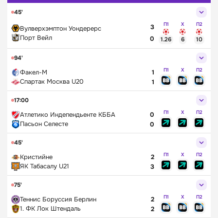
Букмекеры для ставок на киберспорт
НБА
НБА
Baltbet
45'
Букмекеры для профессиональных игроков
Единая Лига ВТБ
Единая Лига ВТБ
24Бет
Букмекеры для ставок на футбол
Евролига
Евролига
П1
X
П2
3
Вулверхэмптон Уондерерс
WNBA
WNBA
Порт Вейл
0
1.26
6
10
Суперлига
Суперлига
Теннис
Теннис
94'
US Open 2026 ATP
ATP
П1
X
П2
1
Факел-М
US Open 2026 WTA
WTA
Спартак Москва U20
1
Настольный теннис
Cincinnati ATP
17:00
Cincinnati WTA
Челленджер
Настольный теннис
Лига Про
П1
X
П2
0
Атлетико Индепендьенте КББА
Пасьон Селесте
0
Чемпионат мира
Setka Cup
Волейбол
Кубок мира
45'
Чемпионат Европы
Лига Наций
П1
X
П2
2
Кристийне
WTT Champions Yokohama, MS
Суперлига России
ЯК Табасалу U21
3
Киберспорт
WTT Champions Yokohama, WS
Europe Smash Sweden, WS
IEM Cologne
75'
Europe Smash Sweden, MS
The International
П1
X
П2
2
Теннис Боруссия Берлин
Волейбол
1. ФК Лок Штендаль
2
Лига Наций