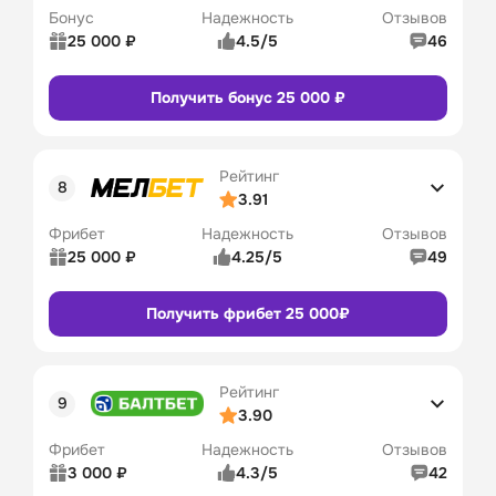
Бонус
Надежность
Отзывов
Служба поддержки
4/5
25 000 ₽
4.5/5
46
Бонусы и акции
5/5
Рейтинг 
5/5
Получить бонус 25 000 ₽
пользователей
Бонусы
17
Коэффициенты
4/5
Сайт
Приложение
Линия в прематче
4/5
Рейтинг
Линия в лайве
4/5
3.91
Удобство платежей
4/5
Фрибет
Надежность
Отзывов
Служба поддержки
4/5
25 000 ₽
4.25/5
49
Бонусы и акции
4/5
Рейтинг 
5/5
Получить фрибет 25 000₽
пользователей
Промокод
Бонусы
Коэффициенты
4/5
15
Линия в прематче
4/5
Рейтинг
Линия в лайве
Сайт
Приложение
3/5
3.90
Удобство платежей
4/5
Фрибет
Надежность
Отзывов
Служба поддержки
4/5
3 000 ₽
4.3/5
42
Бонусы и акции
4/5