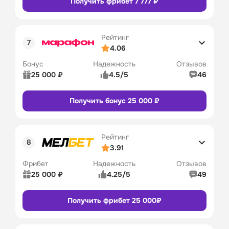
Получить фрибет 7 777 ₽
пользователей
Промокод
Бонусы
Коэффициенты
4/5
10
Линия в прематче
4/5
Рейтинг
Сайт
Приложение
Линия в лайве
4/5
4.06
Удобство платежей
4/5
Бонус
Надежность
Отзывов
Служба поддержки
4/5
25 000 ₽
4.5/5
46
Бонусы и акции
5/5
Рейтинг 
5/5
Получить бонус 25 000 ₽
пользователей
Бонусы
17
Коэффициенты
4/5
Сайт
Приложение
Линия в прематче
4/5
Рейтинг
Линия в лайве
4/5
3.91
Удобство платежей
4/5
Фрибет
Надежность
Отзывов
Служба поддержки
4/5
25 000 ₽
4.25/5
49
Бонусы и акции
4/5
Рейтинг 
5/5
Получить фрибет 25 000₽
пользователей
Промокод
Бонусы
Коэффициенты
4/5
15
Линия в прематче
4/5