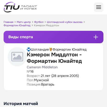
Главная
Матч центр
Футбол
Шотландский кубок вызова
Формартин Юнайтед
Кэмерон Миддлтон
Популярные БК
Пари
Виды спорта
По букмекеру
БетБум
Леон
Pari
Приложения для Android
Шотландия
Формартин Юнайтед
Винлайн
BetBoom
Кэмерон Миддлтон -
Фонбет
Leon
Пари
Формартин Юнайтед
Виды спорта
Марафон
Winline
БетБум
Бетсити
Fonbet
Леон
Баскетбол
Cameron Middleton
Статьи о БК
№
16
Мелбет
Лига Ставок
Винлайн
Киберспорт
Возраст:
21 лет (28 апреля 2005)
Winline
Лига Ставок
Марафон
Фонбет
Теннис
Пол:
Мужской
База знаний
По видам спорта
Олимпбет
Бет-М
Марафон
Хоккей
Позиция:
Вратарь
Виды ставок
Тенниси
Baltbet
Бетсити
Футбол
Футбол
Футбол
По видам спорта
Основы ставок
Балтбет
Melbet
Мелбет
Хоккей
Евролига
Сервисы
Бет-М
Olimpbet
Лига Ставок
Баскетбол
Футбол
История матчей
Виды спорта
Кубок России
Беттери
Tennisi
Олимпбет
Теннис
Хоккей