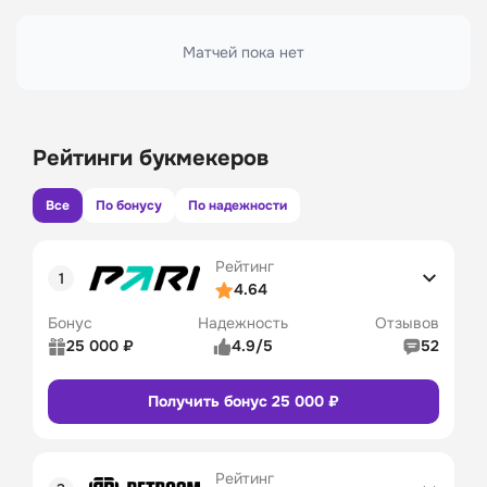
Лига Чемпионов
Зенит
Betcity
Тенниси
Теннис
Настольный теннис
Баскетбол
Лига Европы
Спортбет
Bettery
Балтбет
Футбол
Волейбол
Теннис
Матчей пока нет
24bet
Zenit
Беттери
Киберспорт
Настольный теннис
Рейтинги
Футбол
Спортбет
Зенит
Волейбол
Прочие категории
Лучшие букмекеры
РПЛ
24bet
Киберспорт
Приложения для iOS
Футбол
Легальные букмекерские конторы
Фрибеты
Лига чемпионов
Рейтинги букмекеров
Российские букмекеры
Фрибеты без депозита
АПЛ
РПЛ
Leon
БК с мобильным приложением
Фрибет без отыгрыша
Серия А
Лига чемпионов
Zenit
Все
По бонусу
По надежности
Надежные букмекеры
Промокод без отыгрыша
Ла Лига
АПЛ
Лига Ставок
БК с гостевым демосчетом
Бонус за регистрацию без отыгрыша
Бундеслига
Серия А
Марафон
БК с большими коэффициентами
Фрибеты сегодня
Лига Европы
Ла Лига
Melbet
Рейтинг
4.64
БК с минимальными депозитами
Лучшие фрибеты
Лига конференций
Бундеслига
Pari
Букмекеры для ставок на американский футбол
Фрибет новым игрокам
Лига наций
Лига Европы
Tennisi
Бонус
Надежность
Отзывов
Букмекеры для ставок на бейсбол
Новые БК с фрибетом
Суперкубок УЕФА
Лига конференций
Fonbet
25 000 ₽
4.9/5
52
Хоккей
Хоккей
Букмекеры для ставок на гольф
Фрибет 3000
Betcity
Рейтинг 
Букмекеры для ставок на автогонки
Акции букмекерских контор при регистрации
КХЛ
КХЛ
BetBoom
5/5
Получить бонус 25 000 ₽
пользователей
Букмекеры для ставок на чемпионаты мира и Европы
Промокоды букмекеров
НХЛ
НХЛ
Bettery
Коэффициенты
5/5
Букмекеры для ставок на дартс
Бездепозитные бонусы за регистрацию
АХЛ
АХЛ
Olimpbet
Линия в прематче
4/5
Баскетбол
Баскетбол
Букмекеры для ставок на скачки
Бездепозитные бонусы букмекеров
Winline
Рейтинг