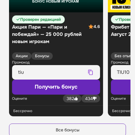
Проверен редакцией
Провере
Акция Пари — «Пари и
4.6
Фрибет Б
побеждай» — 25 000 рублей
Август 20
новым игрокам
Акции
Бонусы
Без отыгр
Промокод
Промокод
Получить бонус
П
382
434
Оцените
Оцените
Бессрочно
Бессрочно
Все бонусы