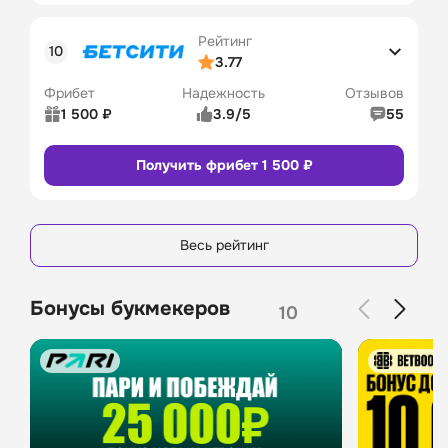
16
Линия в прематче
4/5
Рейтинг
Линия в лайве
Сайт
Приложение
3/5
3.77
Удобство платежей
4/5
Фрибет
Надежность
Отзывов
Служба поддержки
4/5
1 500 ₽
3.9/5
55
Бонусы и акции
4/5
Рейтинг 
5/5
Получить фрибет 1 500 ₽
пользователей
Промокод
Бонусы
Коэффициенты
3/5
8
Линия в прематче
3/5
Линия в лайве
Сайт
Приложение
4/5
Весь рейтинг
Удобство платежей
4/5
Служба поддержки
4/5
Бонусы букмекеров
10
Бонусы и акции
4/5
Промокод
Бонусы
13
Сайт
Приложение