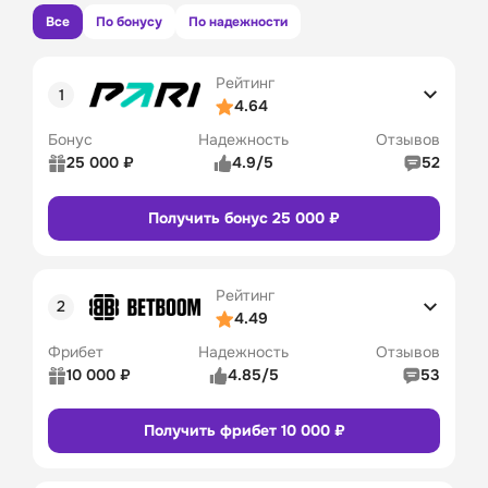
Чемпионат мира
Все
По бонусу
По надежности
Суперлига России
Чемпионат Европы
Рейтинг
Киберспорт
4.64
IEM Cologne
Бонус
Надежность
Отзывов
The International
25 000 ₽
4.9/5
52
Esports World Cup Counter Strike
Рейтинг 
5/5
Получить бонус 25 000 ₽
пользователей
Коэффициенты
5/5
Линия в прематче
4/5
Рейтинг
Линия в лайве
5/5
4.49
Удобство платежей
4/5
Фрибет
Надежность
Отзывов
Служба поддержки
5/5
10 000 ₽
4.85/5
53
Бонусы и акции
5/5
Рейтинг 
5/5
Получить фрибет 10 000 ₽
пользователей
Промокод
Бонусы
Коэффициенты
5/5
22