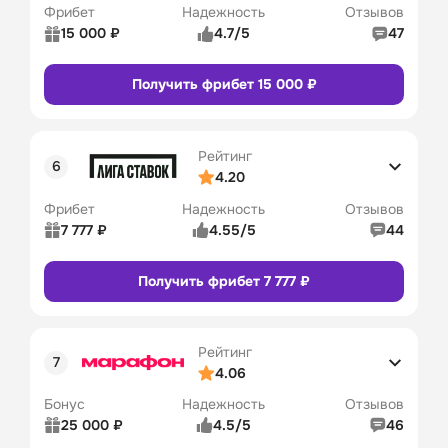
Фрибет
Надежность
Отзывов
Служба поддержки
4/5
15 000 ₽
4.7/5
47
Бонусы и акции
5/5
Рейтинг 
5/5
Получить фрибет 15 000 ₽
пользователей
Промокод
Бонусы
Коэффициенты
4/5
10
Линия в прематче
4/5
Рейтинг
Линия в лайве
Сайт
Приложение
4/5
4.20
Удобство платежей
4/5
Фрибет
Надежность
Отзывов
Служба поддержки
5/5
7 777 ₽
4.55/5
44
Бонусы и акции
4/5
Рейтинг 
5/5
Получить фрибет 7 777 ₽
пользователей
Промокод
Бонусы
Коэффициенты
4/5
10
Линия в прематче
4/5
Рейтинг
Сайт
Приложение
Линия в лайве
4/5
4.06
Удобство платежей
4/5
Бонус
Надежность
Отзывов
Служба поддержки
4/5
25 000 ₽
4.5/5
46
Бонусы и акции
5/5