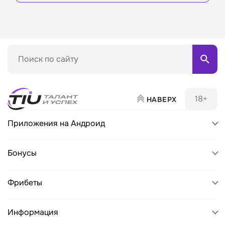
Поиск по матч-центру
18+
НАВЕРХ
Приложения на Андроид
Пари
Бонусы
БетБум
Pari
Фрибеты
Леон
BetBoom
Лига Ставок
Пари
Информация
Leon
Мелбет
БетБум