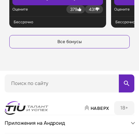
379
431
Оцените
Оцените
Бессрочно
Бессрочно
Все бонусы
Поиск по матч-центру
18+
НАВЕРХ
Приложения на Андроид
Пари