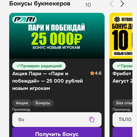
Бонусы букмекеров
10
Бонусы и акции
4/5
Промокод
Бонусы
13
Сайт
Приложение
Проверен редакцией
Провере
Акция Пари — «Пари и
4.6
Фрибет Б
побеждай» — 25 000 рублей
Август 20
новым игрокам
Акции
Бонусы
Без отыгр
Промокод
Промокод
Получить бонус
П