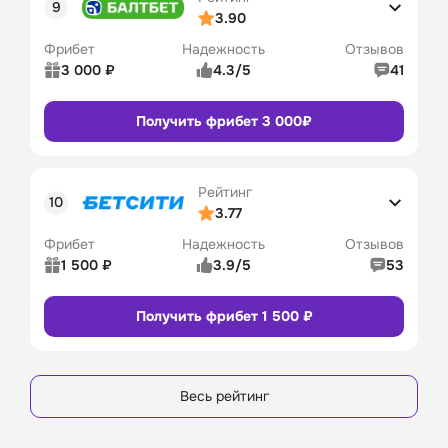
Линия в лайве
Сайт
Приложение
3/5
3.90
Удобство платежей
4/5
Фрибет
Надежность
Отзывов
Служба поддержки
4/5
3 000 ₽
4.3/5
41
Бонусы и акции
4/5
Рейтинг 
5/5
Получить фрибет 3 000₽
пользователей
Промокод
Бонусы
Коэффициенты
4/5
16
Линия в прематче
4/5
Рейтинг
Линия в лайве
Сайт
Приложение
3/5
3.77
Удобство платежей
4/5
Фрибет
Надежность
Отзывов
Служба поддержки
4/5
1 500 ₽
3.9/5
53
Бонусы и акции
4/5
Рейтинг 
5/5
Получить фрибет 1 500 ₽
пользователей
Промокод
Бонусы
Коэффициенты
3/5
8
Линия в прематче
3/5
Линия в лайве
Сайт
Приложение
4/5
Весь рейтинг
Удобство платежей
4/5
Служба поддержки
4/5