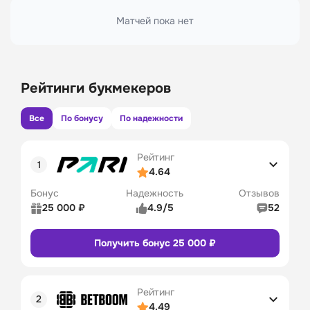
Лига Чемпионов
Зенит
Betcity
Тенниси
Теннис
Настольный теннис
Баскетбол
Матчей пока нет
Лига Европы
Спортбет
Bettery
Балтбет
Футбол
Волейбол
Теннис
24bet
Zenit
Беттери
Киберспорт
Настольный теннис
Рейтинги
Футбол
Спортбет
Зенит
Волейбол
Прочие категории
Лучшие букмекеры
РПЛ
24bet
Киберспорт
Рейтинги букмекеров
Приложения для iOS
Футбол
Легальные букмекерские конторы
Фрибеты
Лига чемпионов
Российские букмекеры
Фрибеты без депозита
АПЛ
РПЛ
Leon
Все
По бонусу
По надежности
БК с мобильным приложением
Фрибет без отыгрыша
Серия А
Лига чемпионов
Zenit
Надежные букмекеры
Промокод без отыгрыша
Ла Лига
АПЛ
Лига Ставок
БК с гостевым демосчетом
Бонус за регистрацию без отыгрыша
Бундеслига
Серия А
Марафон
Рейтинг
БК с большими коэффициентами
Фрибеты сегодня
Лига Европы
Ла Лига
Melbet
4.64
БК с минимальными депозитами
Лучшие фрибеты
Лига конференций
Бундеслига
Pari
Бонус
Надежность
Отзывов
Букмекеры для ставок на американский футбол
Фрибет новым игрокам
Лига наций
Лига Европы
Tennisi
25 000 ₽
4.9/5
52
Букмекеры для ставок на бейсбол
Новые БК с фрибетом
Суперкубок УЕФА
Лига конференций
Fonbet
Рейтинг 
Хоккей
Хоккей
Букмекеры для ставок на гольф
Фрибет 3000
Betcity
5/5
Получить бонус 25 000 ₽
пользователей
Букмекеры для ставок на автогонки
Акции букмекерских контор при регистрации
КХЛ
КХЛ
BetBoom
Коэффициенты
5/5
Букмекеры для ставок на чемпионаты мира и Европы
Промокоды букмекеров
НХЛ
НХЛ
Bettery
Линия в прематче
4/5
Букмекеры для ставок на дартс
Бездепозитные бонусы за регистрацию
АХЛ
АХЛ
Olimpbet
Рейтинг
Баскетбол
Баскетбол
Букмекеры для ставок на скачки
Бездепозитные бонусы букмекеров
Winline
Линия в лайве
5/5
4.49