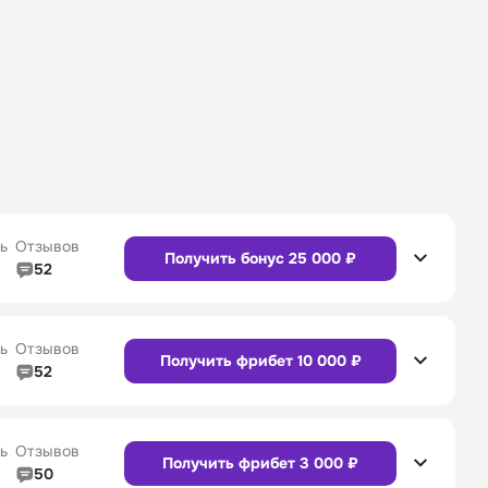
ь
Отзывов
Получить бонус 25 000 ₽
52
5/5
Линия в прематче
4/5
4/5
Служба поддержки
5/5
ь
Отзывов
Получить фрибет 10 000 ₽
52
5/5
Линия в прематче
4/5
4/5
Служба поддержки
4/5
Сайт
Приложение
ь
Отзывов
Получить фрибет 3 000 ₽
50