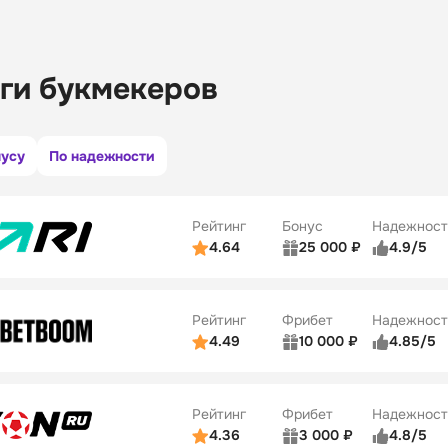
ги букмекеров
нусу
По надежности
Рейтинг
Бонус
Надежност
4.64
25 000 ₽
4.9/5
ьзователей
5/5
Коэффициенты
ве
5/5
Удобство платежей
Рейтинг
Фрибет
Надежност
ции
5/5
4.49
10 000 ₽
4.85/5
ьзователей
5/5
Коэффициенты
Бонусы
ве
5/5
Удобство платежей
22
Рейтинг
Фрибет
Надежност
ции
5/5
4.36
3 000 ₽
4.8/5