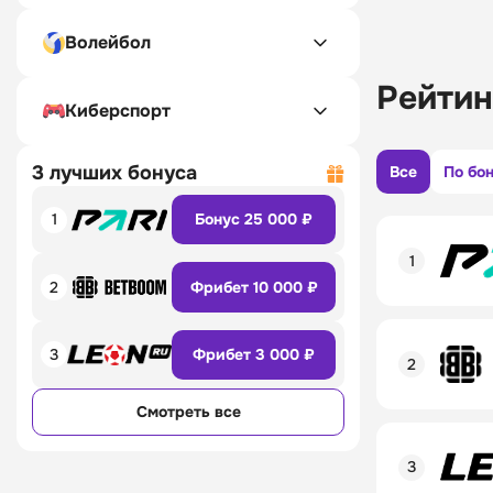
Волейбол
Рейтин
Киберспорт
3 лучших бонуса
Все
По бо
1
Бонус 25 000 ₽
2
Фрибет 10 000 ₽
Рейтинг пол
Линия в лай
3
Фрибет 3 000 ₽
Бонусы и ак
Рейтинг пол
Промокод
Смотреть все
Линия в лай
Бонусы и ак