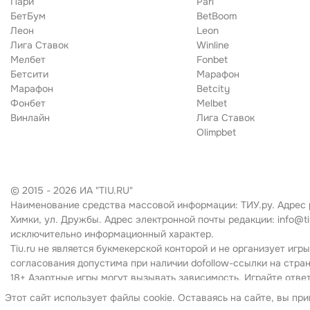
Пари
Pari
БетБум
BetBoom
Леон
Leon
Лига Ставок
Winline
Мелбет
Fonbet
Бетсити
Марафон
Марафон
Betcity
Фонбет
Melbet
Винлайн
Лига Ставок
Olimpbet
© 2015 - 2026 ИА "TIU.RU"
Наименование средства массовой информации: ТИУ.ру. Адрес ред
Химки, ул. Дружбы. Адрес электронной почты редакции: info@ti
исключительно информационный характер.
Tiu.ru не является букмекерской конторой и не организует игр
согласования допустима при наличии dofollow-ссылки на стра
18+ Азартные игры могут вызывать зависимость. Играйте отве
Этот сайт использует файлы cookie. Оставаясь на сайте, вы п