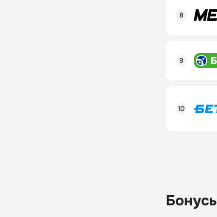
Бонусы и ак
Рейтинг пол
Промокод
Линия в лай
Бонусы и ак
Рейтинг пол
Промокод
Линия в лай
Бонусы и ак
Промокод
Рейтинг пол
Линия в лай
Бонусы и ак
Промокод
Бонусы