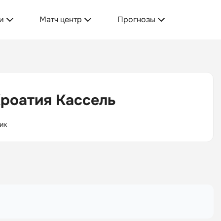
и
Матч центр
Прогнозы
Кроатия Кассель
ик