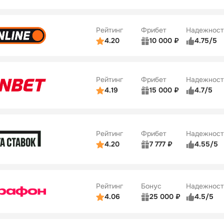
ьзователей
5/5
Коэффициенты
Бонусы
ве
3/5
Удобство платежей
42
Рейтинг
Фрибет
Надежност
ции
4/5
4.20
10 000 ₽
4.75/5
ьзователей
5/5
Коэффициенты
Бонусы
ве
4/5
Удобство платежей
34
Рейтинг
Фрибет
Надежност
ции
5/5
4.19
15 000 ₽
4.7/5
Бонусы
ьзователей
5/5
Коэффициенты
10
ве
4/5
Удобство платежей
Рейтинг
Фрибет
Надежност
ции
4/5
4.20
7 777 ₽
4.55/5
Бонусы
ьзователей
5/5
Коэффициенты
10
ве
4/5
Удобство платежей
Рейтинг
Бонус
Надежност
ции
5/5
4.06
25 000 ₽
4.5/5
ьзователей
5/5
Коэффициенты
ве
4/5
Удобство платежей