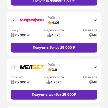
Получить фрибет 7 777 ₽
пользователей
Промокод
Бонусы
Коэффициенты
4/5
10
Линия в прематче
4/5
Рейтинг
Сайт
Приложение
Линия в лайве
4/5
4.06
Удобство платежей
4/5
Бонус
Надежность
Отзывов
Служба поддержки
4/5
25 000 ₽
4.5/5
46
Бонусы и акции
5/5
Рейтинг 
5/5
Получить бонус 25 000 ₽
пользователей
Бонусы
17
Коэффициенты
4/5
Сайт
Приложение
Линия в прематче
4/5
Рейтинг
Линия в лайве
4/5
3.91
Удобство платежей
4/5
Фрибет
Надежность
Отзывов
Служба поддержки
4/5
25 000 ₽
4.25/5
48
Бонусы и акции
4/5
Рейтинг 
5/5
Получить фрибет 25 000₽
пользователей
Промокод
Бонусы
Коэффициенты
4/5
15
Линия в прематче
4/5