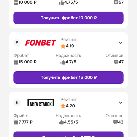
10 000 ₽
4.75/5
57
Чемпионат мира
Бонусы и акции
4/5
Суперлига России
Рейтинг 
5/5
Получить фрибет 10 000 ₽
пользователей
Чемпионат Европы
Промокод
Бонусы
Киберспорт
Коэффициенты
4/5
34
IEM Cologne
Линия в прематче
4/5
Рейтинг
The International
Линия в лайве
Сайт
Приложение
4/5
4.19
Esports World Cup Counter Strike
Удобство платежей
4/5
Фрибет
Надежность
Отзывов
Служба поддержки
4/5
15 000 ₽
4.7/5
47
Бонусы и акции
5/5
Рейтинг 
5/5
Получить фрибет 15 000 ₽
пользователей
Промокод
Бонусы
Коэффициенты
4/5
10
Линия в прематче
4/5
Рейтинг
Линия в лайве
Сайт
Приложение
4/5
4.20
Удобство платежей
4/5
Фрибет
Надежность
Отзывов
Служба поддержки
5/5
7 777 ₽
4.55/5
43
Бонусы и акции
4/5
Рейтинг 
5/5