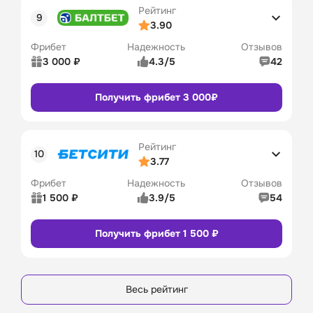
Рейтинг
Линия в лайве
Сайт
Приложение
3/5
3.90
Удобство платежей
4/5
Фрибет
Надежность
Отзывов
Служба поддержки
4/5
3 000 ₽
4.3/5
42
Бонусы и акции
4/5
Рейтинг 
5/5
Получить фрибет 3 000₽
пользователей
Промокод
Бонусы
Коэффициенты
4/5
16
Линия в прематче
4/5
Рейтинг
Линия в лайве
Сайт
Приложение
3/5
3.77
Удобство платежей
4/5
Фрибет
Надежность
Отзывов
Служба поддержки
4/5
1 500 ₽
3.9/5
54
Бонусы и акции
4/5
Рейтинг 
5/5
Получить фрибет 1 500 ₽
пользователей
Промокод
Бонусы
Коэффициенты
3/5
8
Линия в прематче
3/5
Линия в лайве
Сайт
Приложение
4/5
Весь рейтинг
Удобство платежей
4/5