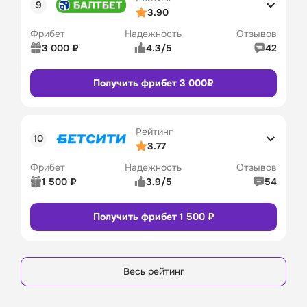
Линия в лайве
Сайт
Приложение
3/5
3.90
Удобство платежей
4/5
Фрибет
Надежность
Отзывов
Служба поддержки
4/5
3 000 ₽
4.3/5
42
Бонусы и акции
4/5
Рейтинг 
5/5
Получить фрибет 3 000₽
пользователей
Промокод
Бонусы
Коэффициенты
4/5
16
Линия в прематче
4/5
Рейтинг
Линия в лайве
Сайт
Приложение
3/5
3.77
Удобство платежей
4/5
Фрибет
Надежность
Отзывов
Служба поддержки
4/5
1 500 ₽
3.9/5
54
Бонусы и акции
4/5
Рейтинг 
5/5
Получить фрибет 1 500 ₽
пользователей
Промокод
Бонусы
Коэффициенты
3/5
8
Линия в прематче
3/5
Линия в лайве
Сайт
Приложение
4/5
Весь рейтинг
Удобство платежей
4/5
Служба поддержки
4/5