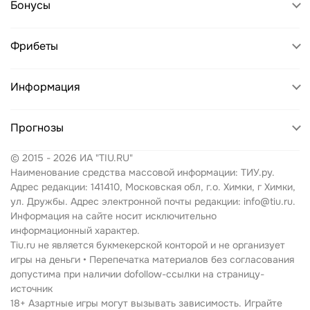
Бонусы
БетБум
Pari
Фрибеты
Леон
BetBoom
Лига Ставок
Пари
Информация
Leon
Мелбет
БетБум
Winline
Политика конфиденциальности
Прогнозы
Бетсити
Леон
Fonbet
Политика cookies
Марафон
© 2015 - 2026 ИА "TIU.RU"
Винлайн
Прогнозы на спорт
Марафон
Пользовательское соглашение
Наименование средства массовой информации: ТИУ.ру.
Фонбет
Фонбет
Футбол
Адрес редакции: 141410, Московская обл, г.о. Химки, г Химки,
Betcity
Согласие на обработку персональных данных
ул. Дружбы. Адрес электронной почты редакции: info@tiu.ru.
Винлайн
Марафон
Хоккей
Информация на сайте носит исключительно
Melbet
Контакты
информационный характер.
Бетсити
Баскетбол
Tiu.ru не является букмекерской конторой и не организует
Лига Ставок
Вакансии
игры на деньги • Перепечатка материалов без согласования
Мелбет
Теннис
допустима при наличии dofollow-ссылки на страницу-
Olimpbet
Блог
источник
Лига ставок
Настольный теннис
18+ Азартные игры могут вызывать зависимость. Играйте
Архив