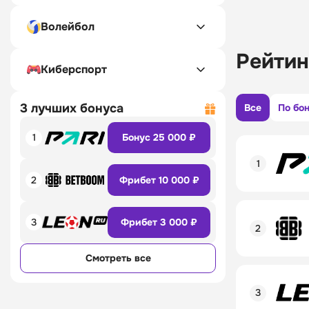
Волейбол
Рейтин
Киберспорт
3 лучших бонуса
Все
По бо
1
Бонус 25 000 ₽
2
Фрибет 10 000 ₽
Рейтинг пол
Линия в лай
3
Фрибет 3 000 ₽
Бонусы и ак
Рейтинг пол
Промокод
Смотреть все
Линия в лай
Бонусы и ак