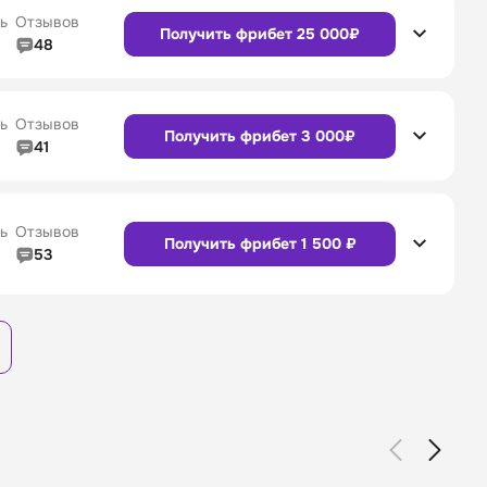
ь
Отзывов
Получить фрибет 25 000₽
48
4/5
Линия в прематче
4/5
4/5
Служба поддержки
4/5
Сайт
Приложение
ь
Отзывов
Получить фрибет 3 000₽
41
4/5
Линия в прематче
4/5
4/5
Служба поддержки
4/5
Сайт
Приложение
ь
Отзывов
Получить фрибет 1 500 ₽
53
3/5
Линия в прематче
3/5
Сайт
Приложение
4/5
Служба поддержки
4/5
Сайт
Приложение