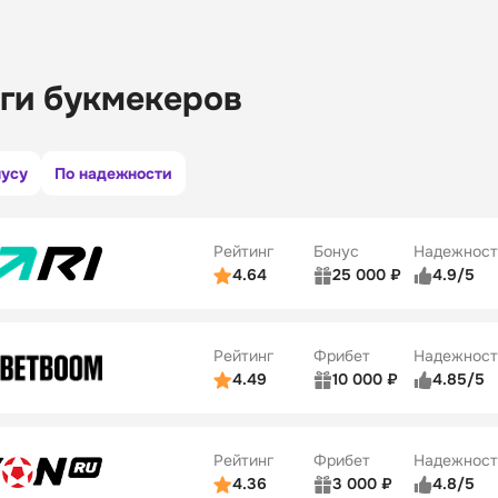
ги букмекеров
нусу
По надежности
Рейтинг
Бонус
Надежност
4.64
25 000 ₽
4.9/5
ьзователей
5/5
Коэффициенты
ве
5/5
Удобство платежей
Рейтинг
Фрибет
Надежност
ции
5/5
4.49
10 000 ₽
4.85/5
ьзователей
5/5
Коэффициенты
Бонусы
ве
5/5
Удобство платежей
22
Рейтинг
Фрибет
Надежност
ции
5/5
4.36
3 000 ₽
4.8/5