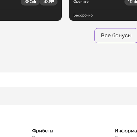
380
431
112
Оцените
Бессрочно
Все бонусы
Фрибеты
Информа