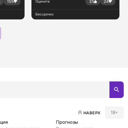
155
37
24
Оцените
Бессрочно
18+
НАВЕРХ
ция
Прогнозы