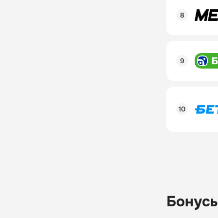
Бонусы и ак
Рейтинг пол
Промокод
Линия в лай
Бонусы и ак
Рейтинг пол
Промокод
Линия в лай
Бонусы и ак
Промокод
Рейтинг пол
Линия в лай
Бонусы и ак
Промокод
Бонусы