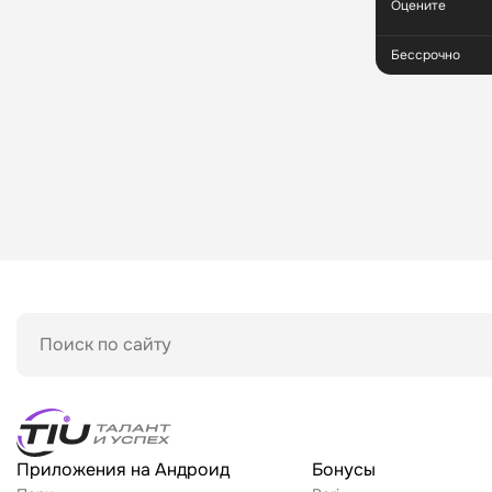
Оцените
Бессрочно
Поиск по матч-центру
Приложения на Андроид
Бонусы