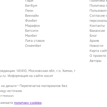
Пари
Политика 
БетБум
Политика c
Леон
Пользоват
Винлайн
Согласие 
Фонбет
персональ
Марафон
Контакты
Бетсити
Вакансии
Мелбет
Блог
Лига ставок
Архив
Олимпбет
Новости
Карта сай
О проекте
Авторы
акции: 141410, Московская обл, г.о. Химки, г
u.ru. Информация на сайте носит
ы на деньги • Перепечатка материалов без
ницу-источник
тственно.
ринимаете
политику cookies
.