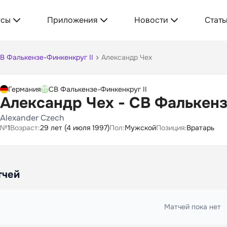
усы
Приложения
Новости
Стать
В Фалькензе-Финкенкруг II
Александр Чех
Германия
СВ Фалькензе-Финкенкруг II
Александр Чех - СВ Фалькенз
Alexander Czech
№
1
Возраст:
29 лет (4 июля 1997)
Пол:
Мужской
Позиция:
Вратарь
тчей
Матчей пока нет