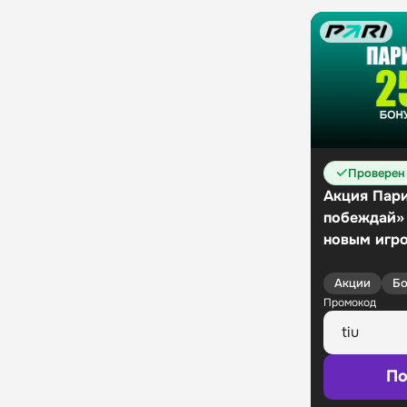
Проверен
Акция Пари
побеждай»
новым игр
Акции
Бо
Промокод
По