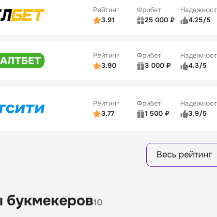
Рейтинг
Фрибет
Надежност
ции
4/5
3.91
25 000 ₽
4.25/5
ьзователей
5/5
Коэффициенты
Бонусы
ве
3/5
Удобство платежей
15
Рейтинг
Фрибет
Надежност
ции
4/5
3.90
3 000 ₽
4.3/5
ьзователей
5/5
Коэффициенты
Бонусы
ве
3/5
Удобство платежей
16
Рейтинг
Фрибет
Надежност
ции
4/5
3.77
1 500 ₽
3.9/5
Бонусы
ьзователей
5/5
Коэффициенты
8
ве
4/5
Удобство платежей
Весь рейтинг
ции
4/5
Бонусы
13
 букмекеров
10