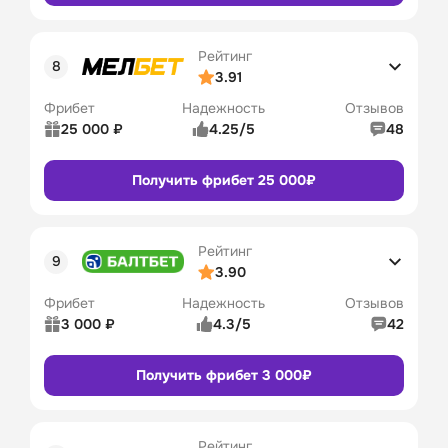
17
Коэффициенты
4/5
Сайт
Приложение
Линия в прематче
4/5
Рейтинг
Линия в лайве
4/5
3.91
Удобство платежей
4/5
Фрибет
Надежность
Отзывов
Служба поддержки
4/5
25 000 ₽
4.25/5
48
Бонусы и акции
4/5
Рейтинг 
5/5
Получить фрибет 25 000₽
пользователей
Промокод
Бонусы
Коэффициенты
4/5
15
Линия в прематче
4/5
Рейтинг
Линия в лайве
Сайт
Приложение
3/5
3.90
Удобство платежей
4/5
Фрибет
Надежность
Отзывов
Служба поддержки
4/5
3 000 ₽
4.3/5
42
Бонусы и акции
4/5
Рейтинг 
5/5
Получить фрибет 3 000₽
пользователей
Промокод
Бонусы
Коэффициенты
4/5
16
Линия в прематче
4/5
Рейтинг