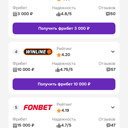
Удобство платежей
4/5
Фрибет
Надежность
Отзывов
Служба поддержки
4/5
3 000 ₽
4.8/5
50
Бонусы и акции
5/5
Рейтинг 
5/5
Получить фрибет 3 000 ₽
пользователей
Промокод
Бонусы
Коэффициенты
5/5
42
Линия в прематче
5/5
Рейтинг
Линия в лайве
Сайт
Приложение
3/5
4.20
Удобство платежей
4/5
Фрибет
Надежность
Отзывов
Служба поддержки
5/5
10 000 ₽
4.75/5
57
Бонусы и акции
4/5
Рейтинг 
5/5
Получить фрибет 10 000 ₽
пользователей
Промокод
Бонусы
Коэффициенты
4/5
34
Линия в прематче
4/5
Рейтинг
Линия в лайве
Сайт
Приложение
4/5
4.19
Удобство платежей
4/5
Фрибет
Надежность
Отзывов
Служба поддержки
4/5
15 000 ₽
4.7/5
47