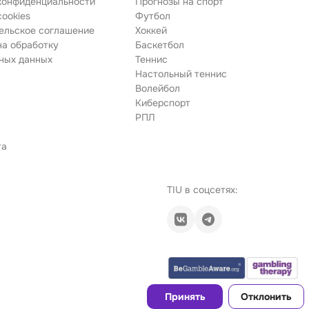
конфиденциальности
Прогнозы на спорт
ookies
Футбол
ельское соглашение
Хоккей
на обработку
Баскетбол
ных данных
Теннис
Настольный теннис
Волейбол
Киберспорт
РПЛ
та
TIU в соцсетях:
Принять
Отклонить