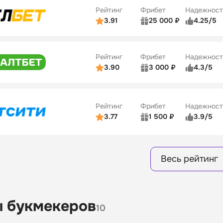
Рейтинг
Фрибет
Надежност
ции
4/5
3.91
25 000 ₽
4.25/5
ьзователей
5/5
Коэффициенты
Бонусы
ве
3/5
Удобство платежей
15
Рейтинг
Фрибет
Надежност
ции
4/5
3.90
3 000 ₽
4.3/5
ьзователей
5/5
Коэффициенты
Бонусы
ве
3/5
Удобство платежей
16
Рейтинг
Фрибет
Надежност
ции
4/5
3.77
1 500 ₽
3.9/5
Бонусы
ьзователей
5/5
Коэффициенты
8
ве
4/5
Удобство платежей
Весь рейтинг
ции
4/5
Бонусы
13
 букмекеров
10