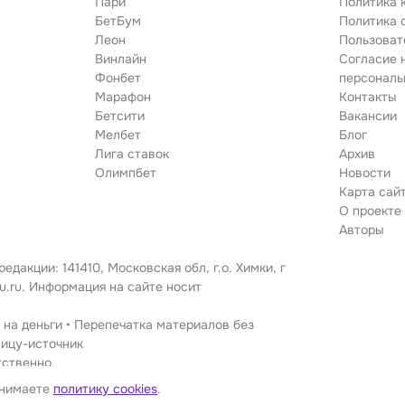
Пари
Политика 
БетБум
Политика c
Леон
Пользоват
Винлайн
Согласие 
Фонбет
персональ
Марафон
Контакты
Бетсити
Вакансии
Мелбет
Блог
Лига ставок
Архив
Олимпбет
Новости
Карта сай
О проекте
Авторы
акции: 141410, Московская обл, г.о. Химки, г
u.ru. Информация на сайте носит
ы на деньги • Перепечатка материалов без
ницу-источник
тственно.
ринимаете
политику cookies
.