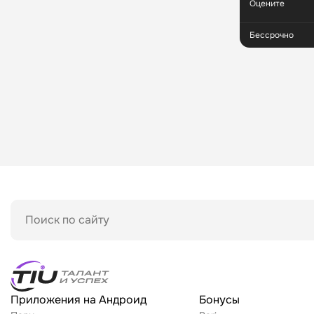
Оцените
Бессрочно
Поиск по матч-центру
Приложения на Андроид
Бонусы