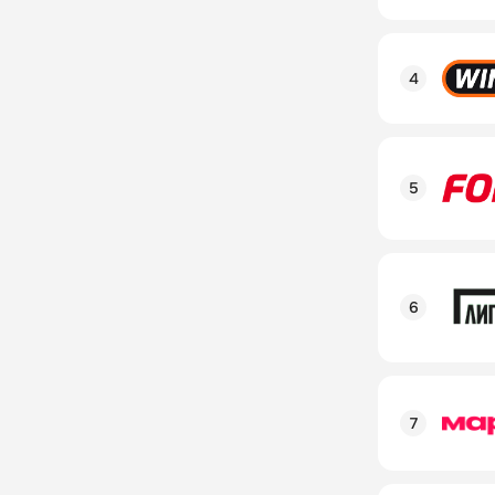
Рейтинг пол
Промокод
Линия в лай
Бонусы и ак
Рейтинг пол
Промокод
Линия в лай
Бонусы и ак
Промокод
Рейтинг пол
Линия в лай
Бонусы и ак
Промокод
Рейтинг пол
Линия в лай
Бонусы и ак
Рейтинг пол
Бонусы
17
Линия в лай