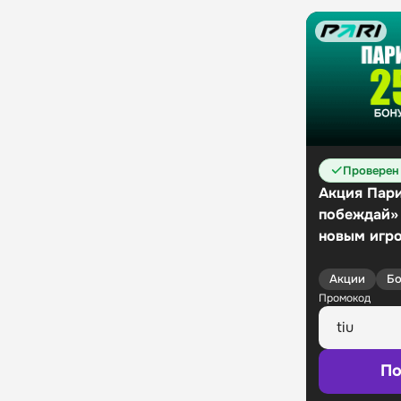
Проверен
Акция Пари
побеждай»
новым игр
Акции
Бо
Промокод
По