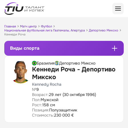
Главная
Матч центр
Футбол
Национальная футбольная лига Гватемалы, Апертура
Депортиво Микско
Популярные БК
Кеннеди Роча
Пари
По букмекеру
БетБум
Виды спорта
Леон
Pari
Приложения для Android
Винлайн
BetBoom
Бразилия
Депортиво Микско
Фонбет
Leon
Пари
Кеннеди Роча - Депортиво
Виды спорта
Марафон
Winline
БетБум
Микско
Бетсити
Fonbet
Леон
Баскетбол
Kennedy Rocha
Статьи о БК
Мелбет
Лига Ставок
Винлайн
Киберспорт
№
9
Winline
Лига Ставок
Марафон
Фонбет
Теннис
Возраст:
29 лет (30 октября 1996)
База знаний
По видам спорта
Олимпбет
Бет-М
Марафон
Хоккей
Пол:
Мужской
Рост:
158 см
Виды ставок
Тенниси
Baltbet
Бетсити
Футбол
Футбол
Позиция:
Полузащитник
Футбол
По видам спорта
Основы ставок
Балтбет
Melbet
Мелбет
Хоккей
Стоимость:
230 000 €
Евролига
Сервисы
Бет-М
Olimpbet
Лига Ставок
Баскетбол
Футбол
Виды спорта
Кубок России
Беттери
Tennisi
Олимпбет
Теннис
Хоккей