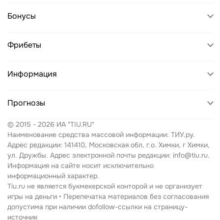
Пари
Бонусы
БетБум
Pari
Фрибеты
Леон
BetBoom
Лига Ставок
Пари
Информация
Leon
Мелбет
БетБум
Winline
Политика конфиденциальности
Прогнозы
Бетсити
Леон
Fonbet
Политика cookies
Марафон
© 2015 - 2026 ИА "TIU.RU"
Винлайн
Прогнозы на спорт
Марафон
Пользовательское соглашение
Наименование средства массовой информации: ТИУ.ру.
Фонбет
Фонбет
Футбол
Адрес редакции: 141410, Московская обл, г.о. Химки, г Химки,
Betcity
Согласие на обработку персональных данных
ул. Дружбы. Адрес электронной почты редакции: info@tiu.ru.
Винлайн
Марафон
Хоккей
Информация на сайте носит исключительно
Melbet
Контакты
информационный характер.
Бетсити
Баскетбол
Tiu.ru не является букмекерской конторой и не организует
Лига Ставок
Вакансии
игры на деньги • Перепечатка материалов без согласования
Мелбет
Теннис
допустима при наличии dofollow-ссылки на страницу-
Olimpbet
Блог
источник