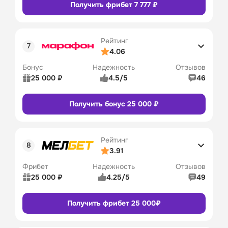
Получить фрибет 7 777 ₽
пользователей
Промокод
Бонусы
Коэффициенты
4/5
10
Линия в прематче
4/5
Рейтинг
Сайт
Приложение
Линия в лайве
4/5
4.06
Удобство платежей
4/5
Бонус
Надежность
Отзывов
Служба поддержки
4/5
25 000 ₽
4.5/5
46
Бонусы и акции
5/5
Рейтинг 
5/5
Получить бонус 25 000 ₽
пользователей
Бонусы
17
Коэффициенты
4/5
Сайт
Приложение
Линия в прематче
4/5
Рейтинг
Линия в лайве
4/5
3.91
Удобство платежей
4/5
Фрибет
Надежность
Отзывов
Служба поддержки
4/5
25 000 ₽
4.25/5
49
Бонусы и акции
4/5
Рейтинг 
5/5
Получить фрибет 25 000₽
пользователей
Промокод
Бонусы
Коэффициенты
4/5
15