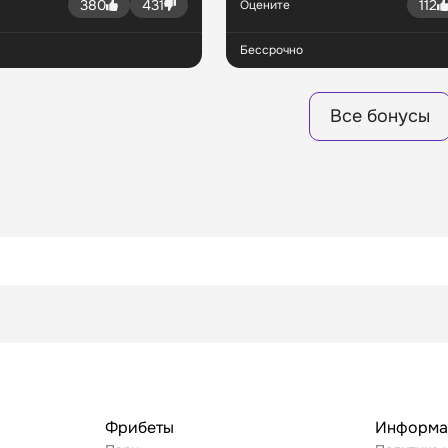
380
431
112
Оцените
Бессрочно
Все бонусы
Фрибеты
Информа