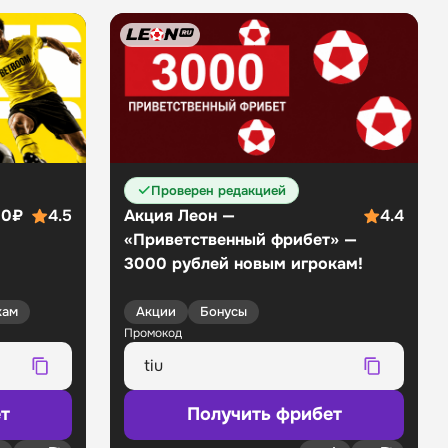
Проверен редакцией
00₽
4.5
Акция Леон —
4.4
«Приветственный фрибет» —
3000 рублей новым игрокам!
кам
Акции
Бонусы
Промокод
т
Получить фрибет