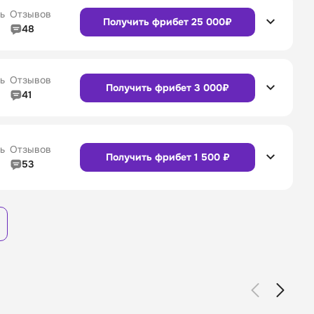
ь
Отзывов
Получить фрибет 25 000₽
48
4/5
Линия в прематче
4/5
4/5
Служба поддержки
4/5
Сайт
Приложение
ь
Отзывов
Получить фрибет 3 000₽
41
4/5
Линия в прематче
4/5
4/5
Служба поддержки
4/5
Сайт
Приложение
ь
Отзывов
Получить фрибет 1 500 ₽
53
3/5
Линия в прематче
3/5
Сайт
Приложение
4/5
Служба поддержки
4/5
Сайт
Приложение