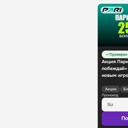
Проверен
Акция Пари
побеждай»
новым игр
Акции
Бо
Промокод
По