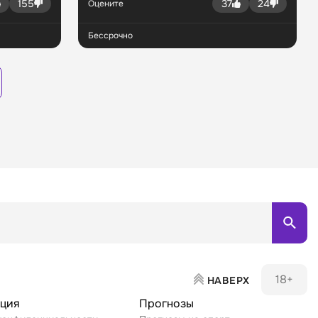
155
37
24
Оцените
Бессрочно
18+
НАВЕРХ
ция
Прогнозы