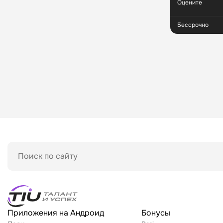
Оцените
Бессрочно
Поиск по матч-центру
Приложения на Андроид
Бонусы