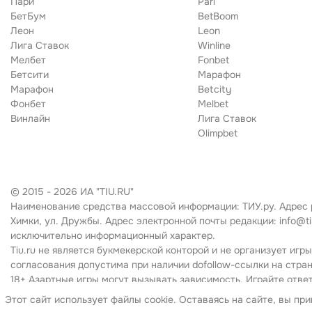
Пари
Pari
БетБум
BetBoom
Леон
Leon
Лига Ставок
Winline
Мелбет
Fonbet
Бетсити
Марафон
Марафон
Betcity
Фонбет
Melbet
Винлайн
Лига Ставок
Olimpbet
© 2015 - 2026 ИА "TIU.RU"
Наименование средства массовой информации: ТИУ.ру. Адрес ред
Химки, ул. Дружбы. Адрес электронной почты редакции: info@ti
исключительно информационный характер.
Tiu.ru не является букмекерской конторой и не организует игр
согласования допустима при наличии dofollow-ссылки на стра
18+ Азартные игры могут вызывать зависимость. Играйте отве
Этот сайт использует файлы cookie. Оставаясь на сайте, вы п