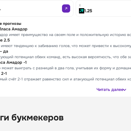
X
7
1.25
е прогнозы
Пласа Амадор
дор имеет преимущество на своем поле и положительную историю вст
е 2.5
имеют тенденцию к забиванию голов, что может привести к высокому 
— да
кующий потенциал обеих команд, есть высокая вероятность, что обе з
са Амадор -1
 может выиграть с разницей в два гола, учитывая их форму и домашн
 2-1
ый счёт 2-1 отражает равенство сил и атакующий потенциал обеих к
Читать далее
ги букмекеров