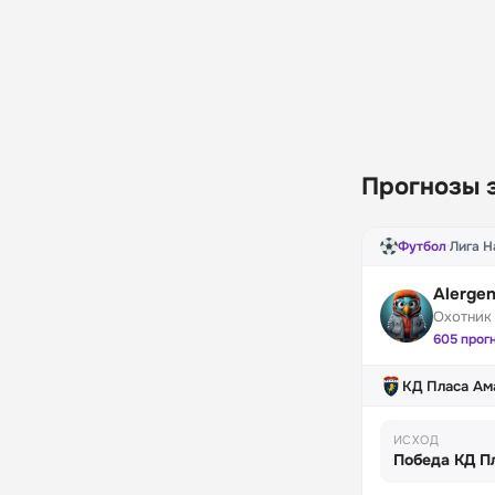
Прогнозы 
Футбол
·
Лига Н
Alerge
Охотник
605 прог
КД Пласа Ам
ИСХОД
Победа КД П