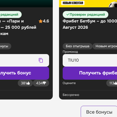
 редакцией
Проверен редакцией
 — «Пари и
4.6
Фрибет Бетбум – до 100
 — 25 000 рублей
Август 2026
окам
нусы
Без отыгрыша
Новым игро
Промокод
лучить бонус
Получить фрибе
381
434
113
Оцените
Бессрочно
Все бонусы