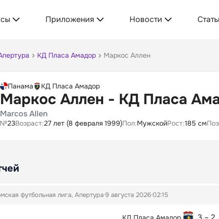
усы
Приложения
Новости
Стать
Апертура
КД Пласа Амадор
Маркос Аллен
Панама
КД Пласа Амадор
Маркос Аллен - КД Пласа Ам
Marcos Allen
№
23
Возраст:
27 лет (8 февраля 1999)
Пол:
Мужской
Рост:
185 см
Поз
тчей
мская футбольная лига, Апертура
9 августа 2026
02:15
3 – 2
КД Пласа Амадор