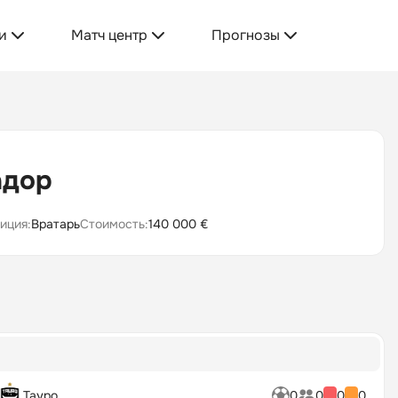
и
Матч центр
Прогнозы
адор
иция:
Вратарь
Стоимость:
140 000 €
Тауро
0
0
0
0