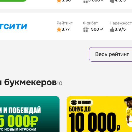
3.90
3 000 ₽
4.3/5
ьзователей
5/5
Коэффициенты
Бонусы
ве
3/5
Удобство платежей
16
Рейтинг
Фрибет
Надежност
ции
4/5
3.77
1 500 ₽
3.9/5
Бонусы
ьзователей
5/5
Коэффициенты
8
ве
4/5
Удобство платежей
Весь рейтинг
ции
4/5
Бонусы
13
 букмекеров
10