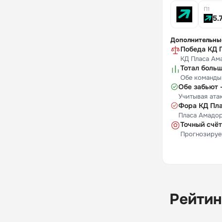
П1
5.
Дополнительны
Победа КД 
КД Пласа Ама
Тотал больш
Обе команды 
Обе забьют 
Учитывая ата
Фора КД Пла
Пласа Амадор
Точный счёт
Прогнозируем
Рейтин