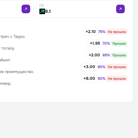
П2
9.1
×2.10
75%
Не прошла
реч с Тауро.
×1.95
70%
Прошла
тоталу.
×2.00
65%
Прошла
абьют.
×3.00
60%
Не прошла
ее преимущество.
×8.00
50%
Не прошла
оманд.