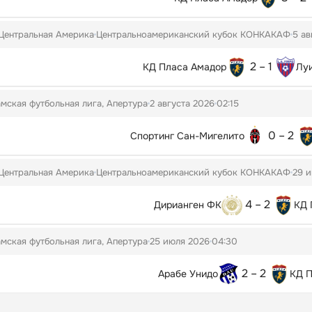
 Центральная Америка
Центральноамериканский кубок КОНКАКАФ
5 ав
2 – 1
КД Пласа Амадор
Луи
мская футбольная лига, Апертура
2 августа 2026
02:15
0 – 2
Спортинг Сан-Мигелито
 Центральная Америка
Центральноамериканский кубок КОНКАКАФ
29 
4 – 2
Дирианген ФК
КД 
мская футбольная лига, Апертура
25 июля 2026
04:30
2 – 2
Арабе Унидо
КД П