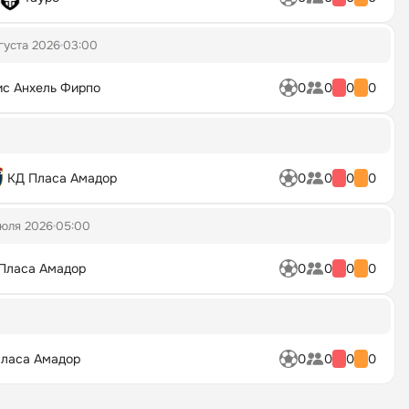
густа 2026
03:00
с Анхель Фирпо
0
0
0
0
КД Пласа Амадор
0
0
0
0
июля 2026
05:00
Пласа Амадор
0
0
0
0
ласа Амадор
0
0
0
0