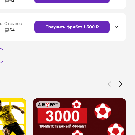
42
4/5
Линия в прематче
4/5
4/5
Служба поддержки
4/5
Сайт
Приложение
ь
Отзывов
Получить фрибет 1 500 ₽
54
3/5
Линия в прематче
3/5
Сайт
Приложение
4/5
Служба поддержки
4/5
Сайт
Приложение