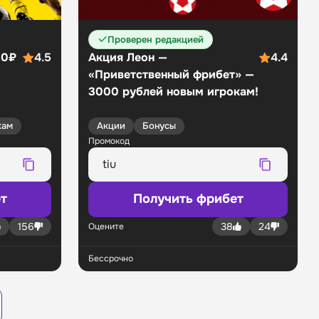
Проверен редакцией
00₽
4.5
Акция Леон —
4.4
«Приветственный фрибет» —
3000 рублей новым игрокам!
кам
Акции
Бонусы
Промокод
т
Получить фрибет
156
38
24
Оцените
Бессрочно