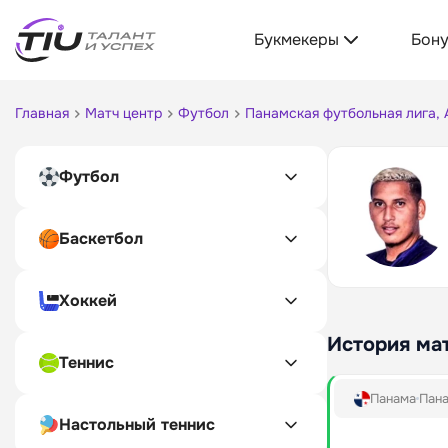
Букмекеры
Бон
Главная
Матч центр
Футбол
Панамская футбольная лига, 
Футбол
Баскетбол
Хоккей
История ма
Теннис
Панама
Пана
Настольный теннис