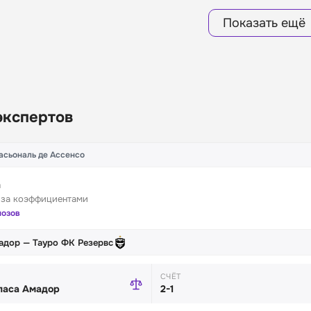
Показать ещё
экспертов
асьональ де Ассенсо
n
 за коэффициентами
нозов
адор — Тауро ФК Резервс
СЧЁТ
ласа Амадор
2-1