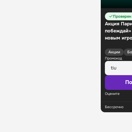
Проверен
Акция Пари
побеждай»
новым игр
Акции
Бо
Промокод
По
Оцените
Бессрочно