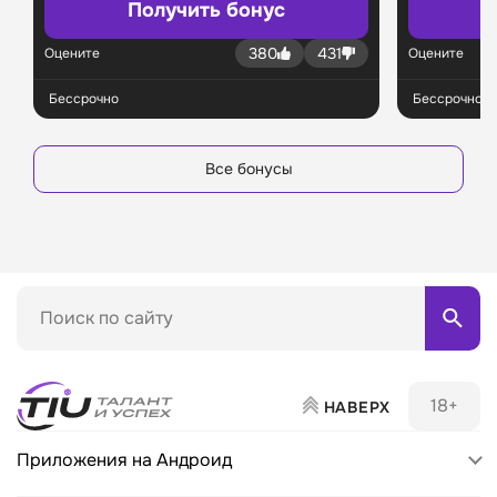
Получить бонус
П
380
431
Оцените
Оцените
Бессрочно
Бессрочно
Все бонусы
Поиск по матч-центру
18+
НАВЕРХ
Приложения на Андроид