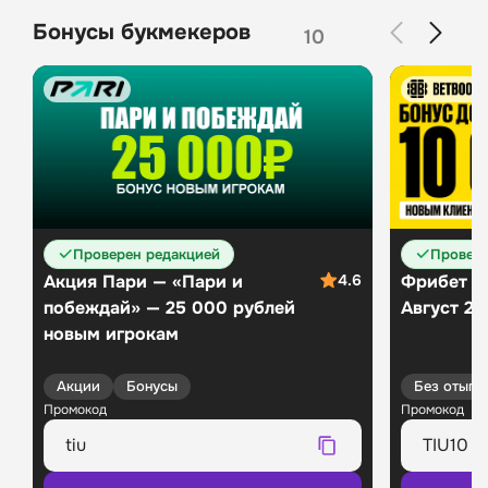
Служба поддержки
4/5
Бонусы букмекеров
10
Бонусы и акции
4/5
Промокод
Бонусы
13
Сайт
Приложение
Проверен редакцией
Провере
Акция Пари — «Пари и
4.6
Фрибет Б
побеждай» — 25 000 рублей
Август 20
новым игрокам
Акции
Бонусы
Без отыгр
Промокод
Промокод