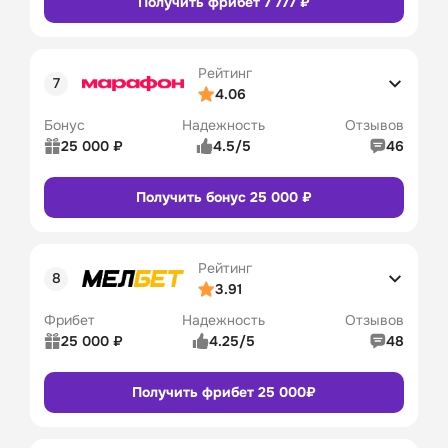
Получить фрибет 7 777 ₽
пользователей
Промокод
Бонусы
Коэффициенты
4/5
10
Линия в прематче
4/5
Рейтинг
Сайт
Приложение
Линия в лайве
4/5
4.06
Удобство платежей
4/5
Бонус
Надежность
Отзывов
Служба поддержки
4/5
25 000 ₽
4.5/5
46
Бонусы и акции
5/5
Рейтинг 
5/5
Получить бонус 25 000 ₽
пользователей
Бонусы
17
Коэффициенты
4/5
Сайт
Приложение
Линия в прематче
4/5
Рейтинг
Линия в лайве
4/5
3.91
Удобство платежей
4/5
Фрибет
Надежность
Отзывов
Служба поддержки
4/5
25 000 ₽
4.25/5
48
Бонусы и акции
4/5
Рейтинг 
5/5
Получить фрибет 25 000₽
пользователей
Промокод
Бонусы
Коэффициенты
4/5
15
Линия в прематче
4/5