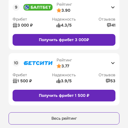
Рейтинг
Линия в лайве
Сайт
Приложение
3/5
3.90
Удобство платежей
4/5
Фрибет
Надежность
Отзывов
Служба поддержки
4/5
3 000 ₽
4.3/5
41
Бонусы и акции
4/5
Рейтинг 
5/5
Получить фрибет 3 000₽
пользователей
Промокод
Бонусы
Коэффициенты
4/5
16
Линия в прематче
4/5
Рейтинг
Линия в лайве
Сайт
Приложение
3/5
3.77
Удобство платежей
4/5
Фрибет
Надежность
Отзывов
Служба поддержки
4/5
1 500 ₽
3.9/5
53
Бонусы и акции
4/5
Рейтинг 
5/5
Получить фрибет 1 500 ₽
пользователей
Промокод
Бонусы
Коэффициенты
3/5
8
Линия в прематче
3/5
Линия в лайве
Сайт
Приложение
4/5
Весь рейтинг
Удобство платежей
4/5