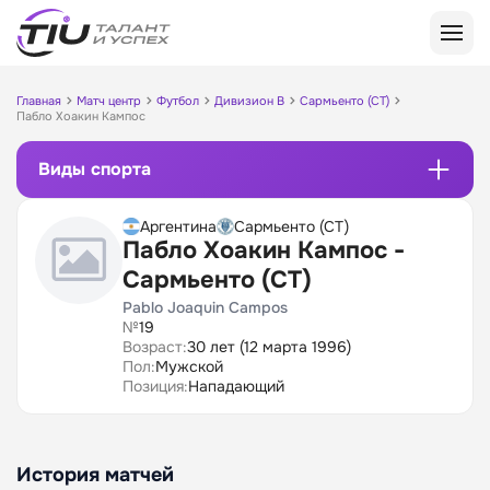
Главная
Матч центр
Футбол
Дивизион B
Сармьенто (СТ)
Пабло Хоакин Кампос
Популярные БК
Пари
Виды спорта
По букмекеру
БетБум
Леон
Pari
Приложения для Android
Аргентина
Сармьенто (СТ)
Винлайн
BetBoom
Пабло Хоакин Кампос -
Фонбет
Leon
Пари
Сармьенто (СТ)
Виды спорта
Марафон
Winline
БетБум
Бетсити
Fonbet
Леон
Баскетбол
Pablo Joaquin Campos
Статьи о БК
№
19
Мелбет
Лига Ставок
Винлайн
Киберспорт
Возраст:
30 лет (12 марта 1996)
Winline
Лига Ставок
Марафон
Фонбет
Теннис
Пол:
Мужской
База знаний
По видам спорта
Олимпбет
Бет-М
Марафон
Хоккей
Позиция:
Нападающий
Виды ставок
Тенниси
Baltbet
Бетсити
Футбол
Футбол
Футбол
По видам спорта
Основы ставок
Балтбет
Melbet
Мелбет
Хоккей
Евролига
Сервисы
Бет-М
Olimpbet
Лига Ставок
Баскетбол
Футбол
История матчей
Виды спорта
Кубок России
Беттери
Tennisi
Олимпбет
Теннис
Хоккей