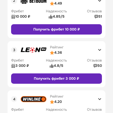
Линия в лайве
5/5
Букмекеры для ставок на киберспорт
НБА
НБА
Baltbet
4.49
Букмекеры для профессиональных игроков
Единая Лига ВТБ
Единая Лига ВТБ
24Бет
Удобство платежей
4/5
Фрибет
Надежность
Отзывов
Букмекеры для ставок на футбол
Евролига
Евролига
Служба поддержки
5/5
10 000 ₽
4.85/5
51
WNBA
WNBA
Бонусы и акции
5/5
Суперлига
Суперлига
Рейтинг 
5/5
Теннис
Теннис
Получить фрибет 10 000 ₽
пользователей
Промокод
Бонусы
US Open 2026 ATP
ATP
Коэффициенты
5/5
22
US Open 2026 WTA
WTA
Линия в прематче
4/5
Настольный теннис
Cincinnati ATP
Рейтинг
Линия в лайве
Сайт
Приложение
5/5
4.36
Cincinnati WTA
Челленджер
Удобство платежей
4/5
Настольный теннис
Лига Про
Фрибет
Надежность
Отзывов
Служба поддержки
4/5
Чемпионат мира
Setka Cup
3 000 ₽
4.8/5
50
Бонусы и акции
5/5
Волейбол
Кубок мира
Рейтинг 
5/5
Чемпионат Европы
Лига Наций
Получить фрибет 3 000 ₽
пользователей
Промокод
Бонусы
WTT Champions Yokohama, MS
Суперлига России
Коэффициенты
5/5
Киберспорт
42
WTT Champions Yokohama, WS
Линия в прематче
5/5
Europe Smash Sweden, WS
IEM Cologne
Рейтинг
Линия в лайве
Сайт
Приложение
3/5
Europe Smash Sweden, MS
The International
4.20
Волейбол
Удобство платежей
4/5
Фрибет
Надежность
Отзывов
Лига Наций
Служба поддержки
5/5