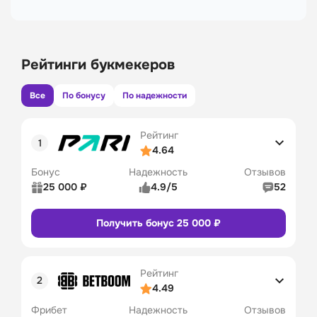
Лига Чемпионов
Зенит
Betcity
Тенниси
Теннис
Настольный теннис
Баскетбол
Лига Европы
Спортбет
Bettery
Балтбет
Футбол
Волейбол
Теннис
24bet
Zenit
Беттери
Киберспорт
Настольный теннис
Рейтинги
Футбол
Спортбет
Зенит
Волейбол
Рейтинги букмекеров
Прочие категории
Лучшие букмекеры
РПЛ
24bet
Киберспорт
Приложения для iOS
Футбол
Легальные букмекерские конторы
Фрибеты
Лига чемпионов
Все
По бонусу
По надежности
Российские букмекеры
Фрибеты без депозита
АПЛ
РПЛ
Leon
БК с мобильным приложением
Фрибет без отыгрыша
Серия А
Лига чемпионов
Zenit
Рейтинг
Надежные букмекеры
Промокод без отыгрыша
Ла Лига
АПЛ
Лига Ставок
4.64
БК с гостевым демосчетом
Бонус за регистрацию без отыгрыша
Бундеслига
Серия А
Марафон
Бонус
Надежность
Отзывов
БК с большими коэффициентами
Фрибеты сегодня
Лига Европы
Ла Лига
Melbet
25 000 ₽
4.9/5
52
БК с минимальными депозитами
Лучшие фрибеты
Лига конференций
Бундеслига
Pari
Букмекеры для ставок на американский футбол
Фрибет новым игрокам
Лига наций
Лига Европы
Tennisi
Рейтинг 
5/5
Букмекеры для ставок на бейсбол
Новые БК с фрибетом
Суперкубок УЕФА
Лига конференций
Fonbet
Получить бонус 25 000 ₽
пользователей
Хоккей
Хоккей
Букмекеры для ставок на гольф
Фрибет 3000
Betcity
Коэффициенты
5/5
Букмекеры для ставок на автогонки
Акции букмекерских контор при регистрации
КХЛ
КХЛ
BetBoom
Линия в прематче
4/5
Букмекеры для ставок на чемпионаты мира и Европы
Промокоды букмекеров
НХЛ
НХЛ
Bettery
Рейтинг
Линия в лайве
5/5
Букмекеры для ставок на дартс
Бездепозитные бонусы за регистрацию
АХЛ
АХЛ
Olimpbet
4.49
Удобство платежей
4/5
Баскетбол
Баскетбол
Букмекеры для ставок на скачки
Бездепозитные бонусы букмекеров
Winline
Фрибет
Надежность
Отзывов
Служба поддержки
5/5