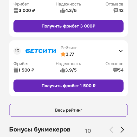
Фрибет
Надежность
Отзывов
Служба поддержки
4/5
3 000 ₽
4.3/5
42
Бонусы и акции
4/5
Рейтинг 
5/5
Получить фрибет 3 000₽
пользователей
Промокод
Бонусы
Коэффициенты
4/5
16
Линия в прематче
4/5
Рейтинг
Линия в лайве
Сайт
Приложение
3/5
3.77
Удобство платежей
4/5
Фрибет
Надежность
Отзывов
Служба поддержки
4/5
1 500 ₽
3.9/5
54
Бонусы и акции
4/5
Рейтинг 
5/5
Получить фрибет 1 500 ₽
пользователей
Промокод
Бонусы
Коэффициенты
3/5
8
Линия в прематче
3/5
Линия в лайве
Сайт
Приложение
4/5
Весь рейтинг
Удобство платежей
4/5
Служба поддержки
4/5
Бонусы букмекеров
10
Бонусы и акции
4/5