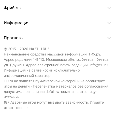
Pari
Фрибеты
Леон
BetBoom
Лига Ставок
Пари
Информация
Leon
Мелбет
БетБум
Winline
Политика конфиденциальности
Прогнозы
Бетсити
Леон
Fonbet
Политика cookies
Марафон
© 2015 - 2026 ИА "TIU.RU"
Винлайн
Прогнозы на спорт
Марафон
Пользовательское соглашение
Наименование средства массовой информации: ТИУ.ру.
Фонбет
Фонбет
Футбол
Адрес редакции: 141410, Московская обл, г.о. Химки, г Химки,
Betcity
Согласие на обработку персональных данных
ул. Дружбы. Адрес электронной почты редакции: info@tiu.ru.
Винлайн
Марафон
Хоккей
Информация на сайте носит исключительно
Melbet
Контакты
информационный характер.
Бетсити
Баскетбол
Tiu.ru не является букмекерской конторой и не организует
Лига Ставок
Вакансии
игры на деньги • Перепечатка материалов без согласования
Мелбет
Теннис
допустима при наличии dofollow-ссылки на страницу-
Olimpbet
Блог
источник
Лига ставок
Настольный теннис
18+ Азартные игры могут вызывать зависимость. Играйте
Архив
ответственно.
Олимпбет
Волейбол
TIU в соцсетях:
Новости