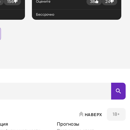
156
38
24
Оцените
Бессрочно
18+
НАВЕРХ
ция
Прогнозы