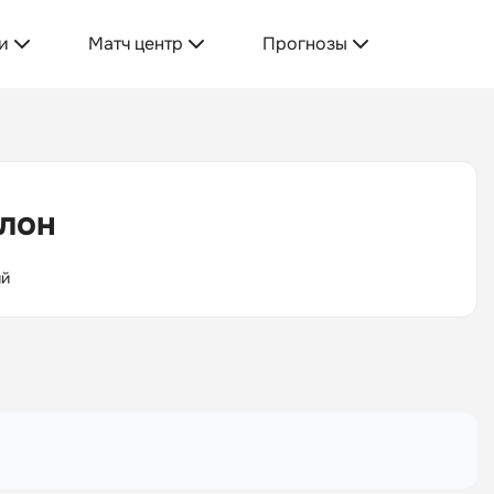
и
Матч центр
Прогнозы
Олон
ий