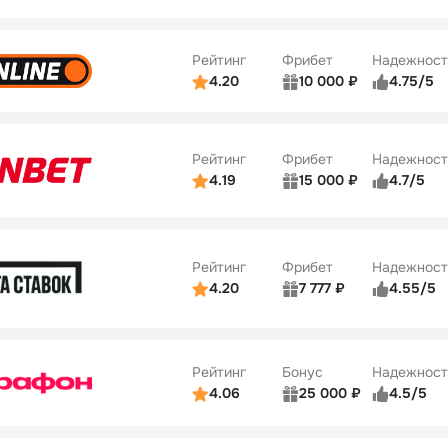
ьзователей
5/5
Коэффициенты
Бонусы
ве
3/5
Удобство платежей
42
Рейтинг
Фрибет
Надежност
ции
4/5
4.20
10 000 ₽
4.75/5
ьзователей
5/5
Коэффициенты
Бонусы
ве
4/5
Удобство платежей
34
Рейтинг
Фрибет
Надежност
ции
5/5
4.19
15 000 ₽
4.7/5
Бонусы
ьзователей
5/5
Коэффициенты
10
ве
4/5
Удобство платежей
Рейтинг
Фрибет
Надежност
ции
4/5
4.20
7 777 ₽
4.55/5
Бонусы
ьзователей
5/5
Коэффициенты
10
ве
4/5
Удобство платежей
Рейтинг
Бонус
Надежност
ции
5/5
4.06
25 000 ₽
4.5/5
ьзователей
5/5
Коэффициенты
ве
4/5
Удобство платежей