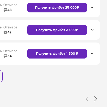
ь
Отзывов
Получить фрибет 25 000₽
48
4/5
Линия в прематче
4/5
4/5
Служба поддержки
4/5
Сайт
Приложение
ь
Отзывов
Получить фрибет 3 000₽
42
4/5
Линия в прематче
4/5
4/5
Служба поддержки
4/5
Сайт
Приложение
ь
Отзывов
Получить фрибет 1 500 ₽
54
3/5
Линия в прематче
3/5
Сайт
Приложение
4/5
Служба поддержки
4/5
Сайт
Приложение