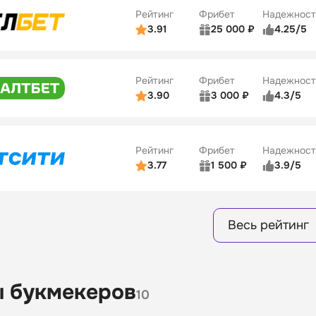
Рейтинг
Фрибет
Надежност
ции
4/5
3.91
25 000 ₽
4.25/5
ьзователей
5/5
Коэффициенты
Бонусы
ве
3/5
Удобство платежей
15
Рейтинг
Фрибет
Надежност
ции
4/5
3.90
3 000 ₽
4.3/5
ьзователей
5/5
Коэффициенты
Бонусы
ве
3/5
Удобство платежей
16
Рейтинг
Фрибет
Надежност
ции
4/5
3.77
1 500 ₽
3.9/5
Бонусы
ьзователей
5/5
Коэффициенты
8
ве
4/5
Удобство платежей
Весь рейтинг
ции
4/5
Бонусы
13
 букмекеров
10