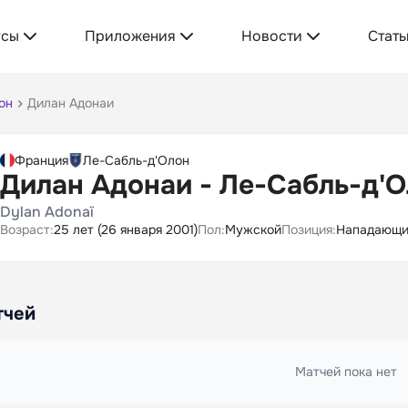
усы
Приложения
Новости
Стать
он
Дилан Адонаи
Франция
Ле-Сабль-д'Олон
Дилан Адонаи - Ле-Сабль-д'
Dylan Adonaï
Возраст:
25 лет (26 января 2001)
Пол:
Мужской
Позиция:
Нападающ
тчей
Матчей пока нет