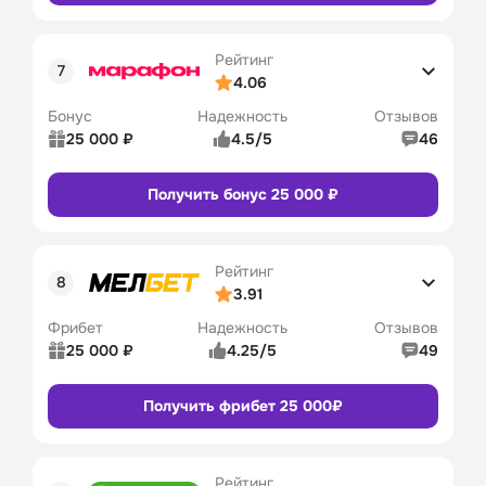
Коэффициенты
4/5
10
Линия в прематче
4/5
Рейтинг
Сайт
Приложение
Линия в лайве
4/5
4.06
Удобство платежей
4/5
Бонус
Надежность
Отзывов
Служба поддержки
4/5
25 000 ₽
4.5/5
46
Бонусы и акции
5/5
Рейтинг 
5/5
Получить бонус 25 000 ₽
пользователей
Бонусы
17
Коэффициенты
4/5
Сайт
Приложение
Линия в прематче
4/5
Рейтинг
Линия в лайве
4/5
3.91
Удобство платежей
4/5
Фрибет
Надежность
Отзывов
Служба поддержки
4/5
25 000 ₽
4.25/5
49
Бонусы и акции
4/5
Рейтинг 
5/5
Получить фрибет 25 000₽
пользователей
Промокод
Бонусы
Коэффициенты
4/5
15
Линия в прематче
4/5
Рейтинг