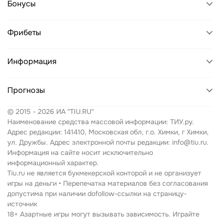
Бонусы
БетБум
Pari
Фрибеты
Леон
BetBoom
Лига Ставок
Пари
Информация
Leon
Мелбет
БетБум
Winline
Политика конфиденциальности
Прогнозы
Бетсити
Леон
Fonbet
Политика cookies
Марафон
© 2015 - 2026 ИА "TIU.RU"
Винлайн
Прогнозы на спорт
Марафон
Пользовательское соглашение
Наименование средства массовой информации: ТИУ.ру.
Фонбет
Фонбет
Футбол
Адрес редакции: 141410, Московская обл, г.о. Химки, г Химки,
Betcity
Согласие на обработку персональных данных
ул. Дружбы. Адрес электронной почты редакции: info@tiu.ru.
Винлайн
Марафон
Хоккей
Информация на сайте носит исключительно
Melbet
Контакты
информационный характер.
Бетсити
Баскетбол
Tiu.ru не является букмекерской конторой и не организует
Лига Ставок
Вакансии
игры на деньги • Перепечатка материалов без согласования
Мелбет
Теннис
допустима при наличии dofollow-ссылки на страницу-
Olimpbet
Блог
источник
Лига ставок
Настольный теннис
18+ Азартные игры могут вызывать зависимость. Играйте
Архив