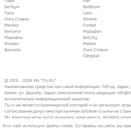
Пари
Pari
БетБум
BetBoom
Леон
Leon
Лига Ставок
Winline
Мелбет
Fonbet
Бетсити
Марафон
Марафон
Betcity
Фонбет
Melbet
Винлайн
Лига Ставок
Olimpbet
© 2015 - 2026 ИА "TIU.RU"
Наименование средства массовой информации: ТИУ.ру. Адрес ред
Химки, ул. Дружбы. Адрес электронной почты редакции: info@ti
исключительно информационный характер.
Tiu.ru не является букмекерской конторой и не организует игр
согласования допустима при наличии dofollow-ссылки на стра
18+ Азартные игры могут вызывать зависимость. Играйте отве
Этот сайт использует файлы cookie. Оставаясь на сайте, вы п