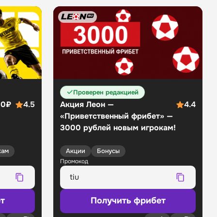
Проверен редакцией
00₽
4.5
Акция Леон —
4.4
«Приветственный фрибет» —
3000 рублей новым игрокам!
кам
Акции
Бонусы
Промокод
т
Получить фрибет