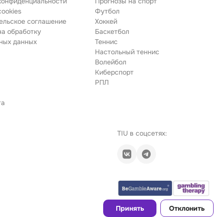
конфиденциальности
Прогнозы на спорт
ookies
Футбол
ельское соглашение
Хоккей
на обработку
Баскетбол
ных данных
Теннис
Настольный теннис
Волейбол
Киберспорт
РПЛ
та
TIU в соцсетях:
Принять
Отклонить