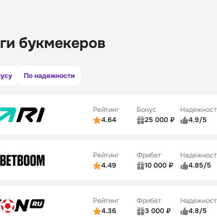
ги букмекеров
нусу
По надежности
Рейтинг
Бонус
Надежност
4.64
25 000 ₽
4.9/5
ьзователей
5/5
Коэффициенты
ве
5/5
Удобство платежей
Рейтинг
Фрибет
Надежност
ции
5/5
4.49
10 000 ₽
4.85/5
ьзователей
5/5
Коэффициенты
Бонусы
ве
5/5
Удобство платежей
22
Рейтинг
Фрибет
Надежност
ции
5/5
4.36
3 000 ₽
4.8/5