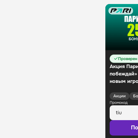
Проверен
Акция Пари
побеждай»
новым игр
Акции
Бо
Промокод
По