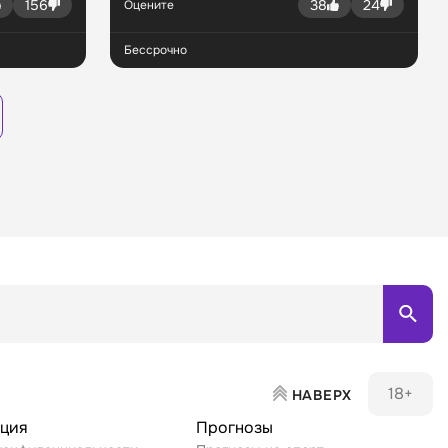
156
38
24
Оцените
Бессрочно
18+
НАВЕРХ
ция
Прогнозы