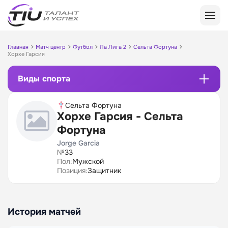
Главная
Матч центр
Футбол
Ла Лига 2
Сельта Фортуна
Хорхе Гарсия
Популярные БК
Пари
Виды спорта
По букмекеру
БетБум
Леон
Pari
Приложения для Android
Сельта Фортуна
Винлайн
BetBoom
Хорхе Гарсия - Сельта
Фонбет
Leon
Пари
Фортуна
Виды спорта
Марафон
Winline
БетБум
Бетсити
Fonbet
Леон
Баскетбол
Jorge Garcia
Статьи о БК
№
33
Мелбет
Лига Ставок
Винлайн
Киберспорт
Пол:
Мужской
Winline
Лига Ставок
Марафон
Фонбет
Теннис
Позиция:
Защитник
База знаний
По видам спорта
Олимпбет
Бет-М
Марафон
Хоккей
Виды ставок
Тенниси
Baltbet
Бетсити
Футбол
Футбол
Футбол
По видам спорта
Основы ставок
Балтбет
Melbet
Мелбет
Хоккей
История матчей
Евролига
Сервисы
Бет-М
Olimpbet
Лига Ставок
Баскетбол
Футбол
Виды спорта
Кубок России
Беттери
Tennisi
Олимпбет
Теннис
Хоккей