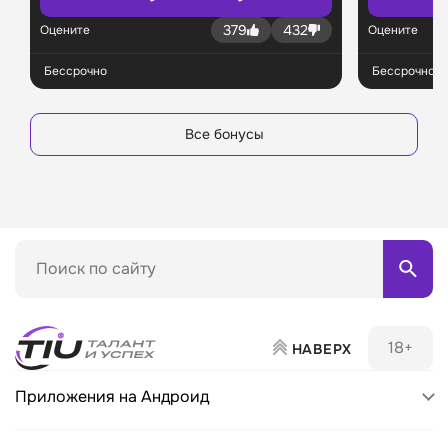
379
432
Оцените
Оцените
Бессрочно
Бессрочно
Все бонусы
Поиск по матч-центру
18+
НАВЕРХ
Приложения на Андроид
Пари