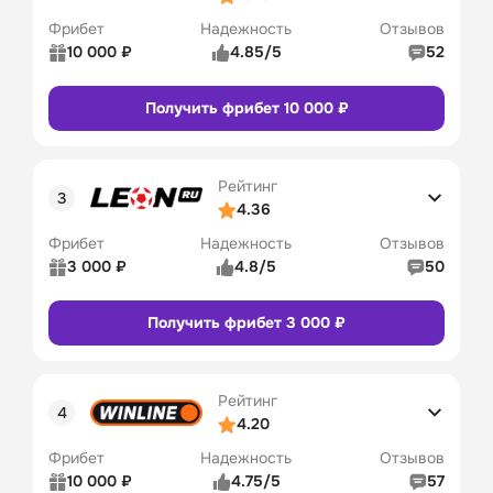
Букмекеры для ставок на киберспорт
НБА
НБА
Baltbet
Удобство платежей
4/5
Букмекеры для профессиональных игроков
Единая Лига ВТБ
Единая Лига ВТБ
24Бет
Фрибет
Надежность
Отзывов
Служба поддержки
5/5
10 000 ₽
4.85/5
52
Букмекеры для ставок на футбол
Евролига
Евролига
Бонусы и акции
5/5
WNBA
WNBA
Рейтинг 
5/5
Суперлига
Суперлига
Получить фрибет 10 000 ₽
пользователей
Промокод
Бонусы
Теннис
Теннис
Коэффициенты
5/5
22
US Open 2026 ATP
ATP
Линия в прематче
4/5
US Open 2026 WTA
WTA
Рейтинг
Линия в лайве
Сайт
Приложение
5/5
Настольный теннис
Cincinnati ATP
4.36
Удобство платежей
4/5
Cincinnati WTA
Челленджер
Фрибет
Надежность
Отзывов
Служба поддержки
4/5
Настольный теннис
Лига Про
3 000 ₽
4.8/5
50
Бонусы и акции
5/5
Чемпионат мира
Setka Cup
Рейтинг 
Волейбол
Кубок мира
5/5
Получить фрибет 3 000 ₽
пользователей
Промокод
Бонусы
Чемпионат Европы
Лига Наций
Коэффициенты
5/5
WTT Champions Yokohama, MS
Суперлига России
42
Киберспорт
Линия в прематче
5/5
WTT Champions Yokohama, WS
Рейтинг
Europe Smash Sweden, WS
IEM Cologne
Линия в лайве
Сайт
Приложение
3/5
4.20
Europe Smash Sweden, MS
The International
Удобство платежей
4/5
Волейбол
Фрибет
Надежность
Отзывов
Служба поддержки
5/5
10 000 ₽
4.75/5
57
Лига Наций