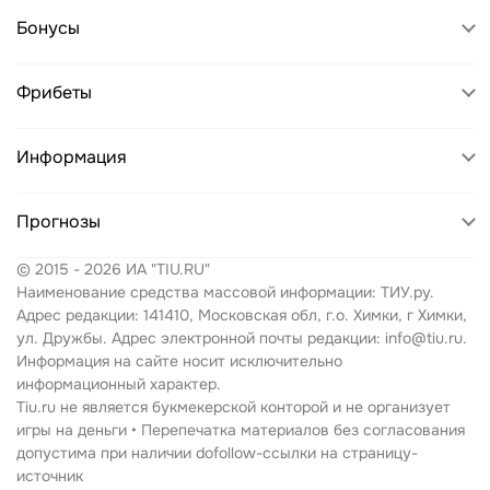
Пари
Бонусы
БетБум
Pari
Фрибеты
Леон
BetBoom
Лига Ставок
Пари
Информация
Leon
Мелбет
БетБум
Winline
Политика конфиденциальности
Прогнозы
Бетсити
Леон
Fonbet
Политика cookies
Марафон
© 2015 - 2026 ИА "TIU.RU"
Винлайн
Прогнозы на спорт
Марафон
Пользовательское соглашение
Наименование средства массовой информации: ТИУ.ру.
Фонбет
Фонбет
Футбол
Адрес редакции: 141410, Московская обл, г.о. Химки, г Химки,
Betcity
Согласие на обработку персональных данных
ул. Дружбы. Адрес электронной почты редакции: info@tiu.ru.
Винлайн
Марафон
Хоккей
Информация на сайте носит исключительно
Melbet
Контакты
информационный характер.
Бетсити
Баскетбол
Tiu.ru не является букмекерской конторой и не организует
Лига Ставок
Вакансии
игры на деньги • Перепечатка материалов без согласования
Мелбет
Теннис
допустима при наличии dofollow-ссылки на страницу-
Olimpbet
Блог
источник
Лига ставок
Настольный теннис