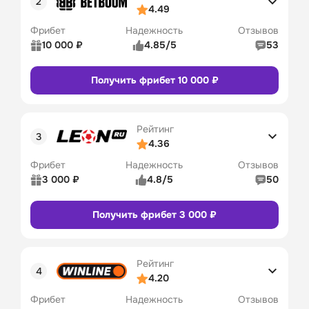
Линия в лайве
5/5
Букмекеры для ставок на киберспорт
НБА
НБА
Baltbet
4.49
Букмекеры для профессиональных игроков
Единая Лига ВТБ
Единая Лига ВТБ
24Бет
Удобство платежей
4/5
Фрибет
Надежность
Отзывов
Букмекеры для ставок на футбол
Евролига
Евролига
Служба поддержки
5/5
10 000 ₽
4.85/5
53
WNBA
WNBA
Бонусы и акции
5/5
Суперлига
Суперлига
Рейтинг 
5/5
Теннис
Теннис
Получить фрибет 10 000 ₽
пользователей
Промокод
Бонусы
US Open 2026 ATP
ATP
Коэффициенты
5/5
22
US Open 2026 WTA
WTA
Линия в прематче
4/5
Настольный теннис
Cincinnati ATP
Рейтинг
Линия в лайве
Сайт
Приложение
5/5
4.36
Cincinnati WTA
Челленджер
Удобство платежей
4/5
Настольный теннис
Лига Про
Фрибет
Надежность
Отзывов
Служба поддержки
4/5
Чемпионат мира
Setka Cup
3 000 ₽
4.8/5
50
Бонусы и акции
5/5
Волейбол
Кубок мира
Рейтинг 
5/5
Чемпионат Европы
Лига Наций
Получить фрибет 3 000 ₽
пользователей
Промокод
Бонусы
WTT Champions Yokohama, MS
Суперлига России
Коэффициенты
5/5
Киберспорт
42
WTT Champions Yokohama, WS
Линия в прематче
5/5
Europe Smash Sweden, WS
IEM Cologne
Рейтинг
Линия в лайве
Сайт
Приложение
3/5
Europe Smash Sweden, MS
The International
4.20
Волейбол
Удобство платежей
4/5
Фрибет
Надежность
Отзывов
Лига Наций
Служба поддержки
5/5