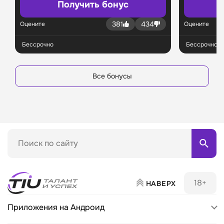
Получить бонус
П
381
434
Оцените
Оцените
Бессрочно
Бессрочно
Все бонусы
Поиск по матч-центру
18+
НАВЕРХ
Приложения на Андроид