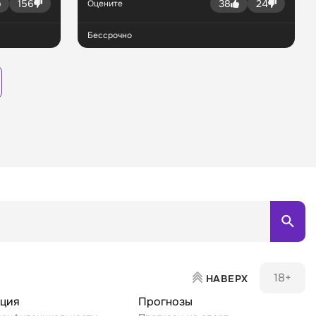
156
38
24
Оцените
Бессрочно
18+
НАВЕРХ
ция
Прогнозы