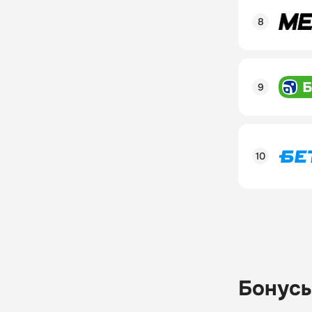
Бонусы и ак
Рейтинг пол
Промокод
Линия в лай
Бонусы и ак
Рейтинг пол
Промокод
Линия в лай
Бонусы и ак
Промокод
Рейтинг пол
Линия в лай
Бонусы и ак
Промокод
Бонусы