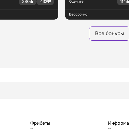
380
432
114
Оцените
Бессрочно
Все бонусы
Фрибеты
Информа