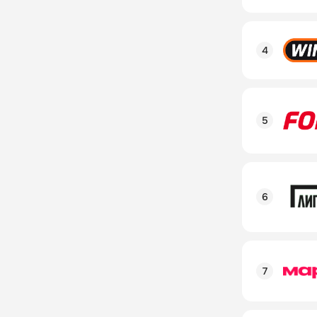
Рейтинг пол
Промокод
Линия в лай
Бонусы и ак
Рейтинг пол
Промокод
Линия в лай
Бонусы и ак
Промокод
Рейтинг пол
Линия в лай
Бонусы и ак
Промокод
Рейтинг пол
Линия в лай
Бонусы и ак
Рейтинг пол
Бонусы
17
Линия в лай