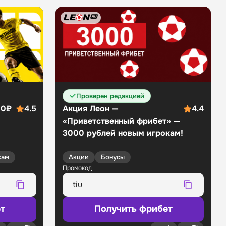
Проверен редакцией
00₽
4.5
Акция Леон —
4.4
«Приветственный фрибет» —
3000 рублей новым игрокам!
кам
Акции
Бонусы
Промокод
т
Получить фрибет