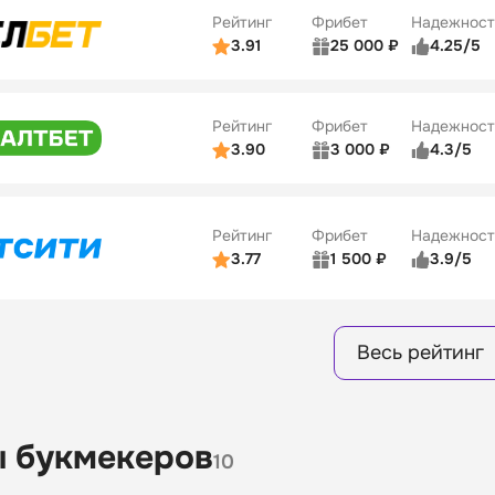
Рейтинг
Фрибет
Надежност
ции
4/5
3.91
25 000 ₽
4.25/5
ьзователей
5/5
Коэффициенты
Бонусы
ве
3/5
Удобство платежей
15
Рейтинг
Фрибет
Надежност
ции
4/5
3.90
3 000 ₽
4.3/5
ьзователей
5/5
Коэффициенты
Бонусы
ве
3/5
Удобство платежей
16
Рейтинг
Фрибет
Надежност
ции
4/5
3.77
1 500 ₽
3.9/5
Бонусы
ьзователей
5/5
Коэффициенты
8
ве
4/5
Удобство платежей
Весь рейтинг
ции
4/5
Бонусы
13
 букмекеров
10