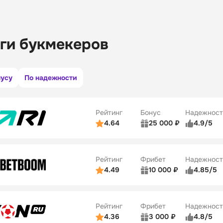
ги букмекеров
нусу
По надежности
Рейтинг
Бонус
Надежност
4.64
25 000 ₽
4.9/5
ьзователей
5/5
Коэффициенты
ве
5/5
Удобство платежей
Рейтинг
Фрибет
Надежност
ции
5/5
4.49
10 000 ₽
4.85/5
ьзователей
5/5
Коэффициенты
Бонусы
ве
5/5
Удобство платежей
22
Рейтинг
Фрибет
Надежност
ции
5/5
4.36
3 000 ₽
4.8/5