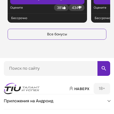
381
434
Оцените
Оцените
Бессрочно
Бессрочно
Все бонусы
Поиск по матч-центру
18+
НАВЕРХ
Приложения на Андроид
Пари