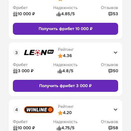
Букмекеры для ставок на киберспорт
НБА
НБА
Baltbet
Удобство платежей
4/5
Букмекеры для профессиональных игроков
Единая Лига ВТБ
Единая Лига ВТБ
24Бет
Фрибет
Надежность
Отзывов
Служба поддержки
5/5
10 000 ₽
4.85/5
53
Букмекеры для ставок на футбол
Евролига
Евролига
Бонусы и акции
5/5
WNBA
WNBA
Рейтинг 
5/5
Суперлига
Суперлига
Получить фрибет 10 000 ₽
пользователей
Промокод
Бонусы
Теннис
Теннис
Коэффициенты
5/5
22
US Open 2026 ATP
ATP
Линия в прематче
4/5
US Open 2026 WTA
WTA
Рейтинг
Линия в лайве
Сайт
Приложение
5/5
Настольный теннис
Cincinnati ATP
4.36
Удобство платежей
4/5
Cincinnati WTA
Челленджер
Фрибет
Надежность
Отзывов
Служба поддержки
4/5
Настольный теннис
Лига Про
3 000 ₽
4.8/5
50
Бонусы и акции
5/5
Чемпионат мира
Setka Cup
Рейтинг 
Волейбол
Кубок мира
5/5
Получить фрибет 3 000 ₽
пользователей
Промокод
Бонусы
Чемпионат Европы
Лига Наций
Коэффициенты
5/5
WTT Champions Yokohama, MS
Суперлига России
42
Киберспорт
Линия в прематче
5/5
WTT Champions Yokohama, WS
Рейтинг
Europe Smash Sweden, WS
IEM Cologne
Линия в лайве
Сайт
Приложение
3/5
4.20
Europe Smash Sweden, MS
The International
Удобство платежей
4/5
Волейбол
Фрибет
Надежность
Отзывов
Служба поддержки
5/5
10 000 ₽
4.75/5
58
Лига Наций