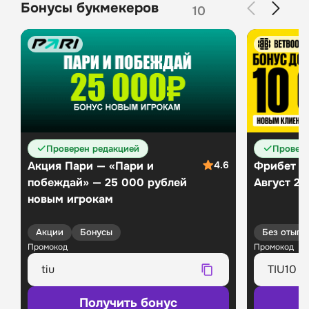
Бонусы букмекеров
10
Бонусы и акции
4/5
Промокод
Бонусы
13
Сайт
Приложение
Проверен редакцией
Провере
Акция Пари — «Пари и
4.6
Фрибет Б
побеждай» — 25 000 рублей
Август 20
новым игрокам
Акции
Бонусы
Без отыгр
Промокод
Промокод
Получить бонус
П