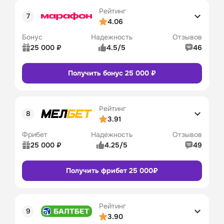
Линия в прематче
4/5
Рейтинг
Сайт
Приложение
Линия в лайве
4/5
4.06
Удобство платежей
4/5
Бонус
Надежность
Отзывов
Служба поддержки
4/5
25 000 ₽
4.5/5
46
Бонусы и акции
5/5
Рейтинг 
5/5
Получить бонус 25 000 ₽
пользователей
Бонусы
17
Коэффициенты
4/5
Сайт
Приложение
Линия в прематче
4/5
Рейтинг
Линия в лайве
4/5
3.91
Удобство платежей
4/5
Фрибет
Надежность
Отзывов
Служба поддержки
4/5
25 000 ₽
4.25/5
49
Бонусы и акции
4/5
Рейтинг 
5/5
Получить фрибет 25 000₽
пользователей
Промокод
Бонусы
Коэффициенты
4/5
15
Линия в прематче
4/5
Рейтинг
Линия в лайве
Сайт
Приложение
3/5
3.90
Удобство платежей
4/5