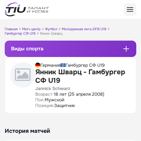
Главная
Матч центр
Футбол
Молодежная лига DFB U19
Гамбургер СФ U19
Янник Шварц
Популярные БК
Пари
Виды спорта
По букмекеру
БетБум
Леон
Pari
Приложения для Android
Германия
Гамбургер СФ U19
Винлайн
BetBoom
Янник Шварц - Гамбургер
Фонбет
Leon
Пари
СФ U19
Виды спорта
Марафон
Winline
БетБум
Бетсити
Fonbet
Леон
Баскетбол
Jannick Schwarz
Статьи о БК
Возраст:
18 лет (25 апреля 2008)
Мелбет
Лига Ставок
Винлайн
Киберспорт
Пол:
Мужской
Winline
Лига Ставок
Марафон
Фонбет
Теннис
Позиция:
Защитник
База знаний
По видам спорта
Олимпбет
Бет-М
Марафон
Хоккей
Виды ставок
Тенниси
Baltbet
Бетсити
Футбол
Футбол
Футбол
По видам спорта
Основы ставок
Балтбет
Melbet
Мелбет
Хоккей
История матчей
Евролига
Сервисы
Бет-М
Olimpbet
Лига Ставок
Баскетбол
Футбол
Виды спорта
Кубок России
Беттери
Tennisi
Олимпбет
Теннис
Хоккей