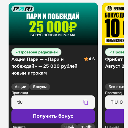
Промокод
Бонусы
13
Сайт
Приложение
Проверен редакцией
Провере
Акция Пари — «Пари и
4.6
Фрибет Б
побеждай» — 25 000 рублей
Август 20
новым игрокам
Акции
Бонусы
Без отыгр
Промокод
Промокод
Получить бонус
П
381
434
Оцените
Оцените