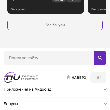
Бессрочно
Бессрочно
Все бонусы
Поиск по матч-центру
18+
НАВЕРХ
Приложения на Андроид
Пари
Бонусы
БетБум