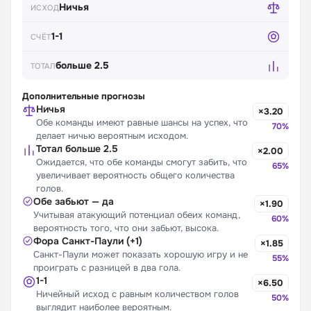
Букмекеры для ставок на киберспорт
НБА
НБА
Baltbet
Ничья
ИСХОД
Букмекеры для профессиональных игроков
Единая Лига ВТБ
Единая Лига ВТБ
24Бет
Букмекеры для ставок на футбол
Евролига
Евролига
1-1
СЧЁТ
WNBA
WNBA
больше 2.5
Суперлига
Суперлига
ТОТАЛ
Теннис
Теннис
Дополнительные прогнозы
US Open 2026 ATP
ATP
Ничья
×3.20
US Open 2026 WTA
WTA
Обе команды имеют равные шансы на успех, что
70%
Настольный теннис
Cincinnati ATP
делает ничью вероятным исходом.
Cincinnati WTA
Челленджер
Тотал больше 2.5
×2.00
Настольный теннис
Лига Про
Ожидается, что обе команды смогут забить, что
65%
увеличивает вероятность общего количества
Чемпионат мира
Setka Cup
голов.
Волейбол
Кубок мира
Обе забьют — да
×1.90
Чемпионат Европы
Лига Наций
Учитывая атакующий потенциал обеих команд,
60%
WTT Champions Yokohama, MS
Суперлига России
вероятность того, что они забьют, высока.
Киберспорт
Фора Санкт-Паули (+1)
WTT Champions Yokohama, WS
×1.85
Санкт-Паули может показать хорошую игру и не
Europe Smash Sweden, WS
IEM Cologne
55%
проиграть с разницей в два гола.
Europe Smash Sweden, MS
The International
1-1
×6.50
Волейбол
Ничейный исход с равным количеством голов
50%
Лига Наций
выглядит наиболее вероятным.