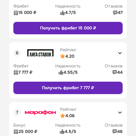
Удобство платежей
4/5
Фрибет
Надежность
Отзывов
Служба поддержки
4/5
15 000 ₽
4.7/5
47
Бонусы и акции
5/5
Рейтинг 
5/5
Получить фрибет 15 000 ₽
пользователей
Промокод
Бонусы
Коэффициенты
4/5
10
Линия в прематче
4/5
Рейтинг
Линия в лайве
Сайт
Приложение
4/5
4.20
Удобство платежей
4/5
Фрибет
Надежность
Отзывов
Служба поддержки
5/5
7 777 ₽
4.55/5
44
Бонусы и акции
4/5
Рейтинг 
5/5
Получить фрибет 7 777 ₽
пользователей
Промокод
Бонусы
Коэффициенты
4/5
10
Линия в прематче
4/5
Рейтинг
Сайт
Приложение
Линия в лайве
4/5
4.06
Удобство платежей
4/5
Бонус
Надежность
Отзывов
Служба поддержки
4/5
25 000 ₽
4.5/5
46
Бонусы и акции
5/5