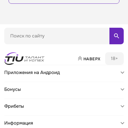
Поиск по матч-центру
18+
НАВЕРХ
Приложения на Андроид
Пари
Бонусы
БетБум
Pari
Фрибеты
Леон
BetBoom
Лига Ставок
Пари
Информация
Leon