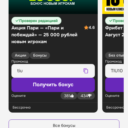
Проверен редакцией
Провере
Акция Пари — «Пари и
4.6
Фрибет Б
побеждай» — 25 000 рублей
Август 20
новым игрокам
Акции
Бонусы
Без отыгр
Промокод
Промокод
Получить бонус
П
381
434
Оцените
Оцените
Бессрочно
Бессрочно
Все бонусы