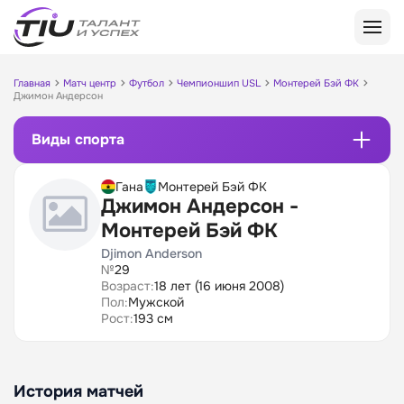
Главная
Матч центр
Футбол
Чемпионшип USL
Монтерей Бэй ФК
Джимон Андерсон
Популярные БК
Пари
Виды спорта
По букмекеру
БетБум
Леон
Pari
Приложения для Android
Гана
Монтерей Бэй ФК
Винлайн
BetBoom
Джимон Андерсон -
Фонбет
Leon
Пари
Монтерей Бэй ФК
Виды спорта
Марафон
Winline
БетБум
Бетсити
Fonbet
Леон
Баскетбол
Djimon Anderson
Статьи о БК
№
29
Мелбет
Лига Ставок
Винлайн
Киберспорт
Возраст:
18 лет (16 июня 2008)
Winline
Лига Ставок
Марафон
Фонбет
Теннис
Пол:
Мужской
База знаний
По видам спорта
Олимпбет
Бет-М
Марафон
Хоккей
Рост:
193 см
Виды ставок
Тенниси
Baltbet
Бетсити
Футбол
Футбол
Футбол
По видам спорта
Основы ставок
Балтбет
Melbet
Мелбет
Хоккей
Евролига
Сервисы
Бет-М
Olimpbet
Лига Ставок
Баскетбол
Футбол
История матчей
Виды спорта
Кубок России
Беттери
Tennisi
Олимпбет
Теннис
Хоккей