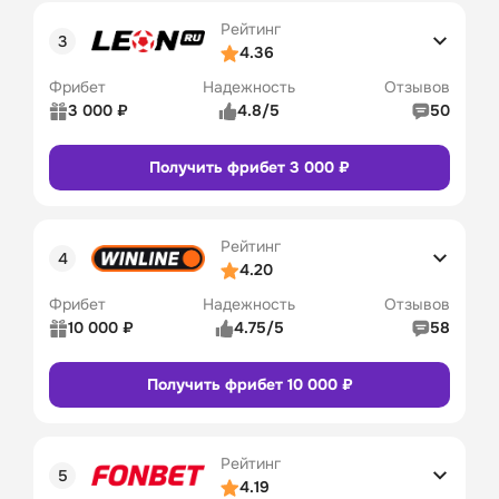
Линия в прематче
4/5
Рейтинг
Линия в лайве
Сайт
Приложение
5/5
4.36
Удобство платежей
4/5
Фрибет
Надежность
Отзывов
Служба поддержки
4/5
3 000 ₽
4.8/5
50
Бонусы и акции
5/5
Рейтинг 
5/5
Получить фрибет 3 000 ₽
пользователей
Промокод
Бонусы
Коэффициенты
5/5
42
Линия в прематче
5/5
Рейтинг
Линия в лайве
Сайт
Приложение
3/5
4.20
Удобство платежей
4/5
Фрибет
Надежность
Отзывов
Служба поддержки
5/5
10 000 ₽
4.75/5
58
Бонусы и акции
4/5
Рейтинг 
5/5
Получить фрибет 10 000 ₽
пользователей
Промокод
Бонусы
Коэффициенты
4/5
34
Линия в прематче
4/5
Рейтинг
Линия в лайве
Сайт
Приложение
4/5
4.19