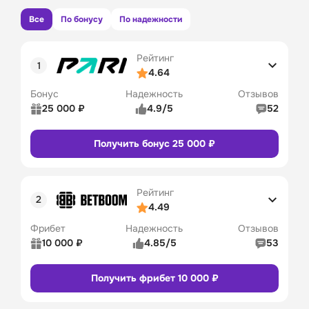
Все
По бонусу
По надежности
Рейтинг
4.64
Бонус
Надежность
Отзывов
25 000 ₽
4.9/5
52
Рейтинг 
5/5
Получить бонус 25 000 ₽
пользователей
Коэффициенты
5/5
Линия в прематче
4/5
Рейтинг
Линия в лайве
5/5
4.49
Удобство платежей
4/5
Фрибет
Надежность
Отзывов
Служба поддержки
5/5
10 000 ₽
4.85/5
53
Бонусы и акции
5/5
Рейтинг 
5/5
Получить фрибет 10 000 ₽
пользователей
Промокод
Бонусы
Коэффициенты
5/5
22