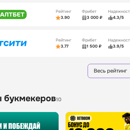
ве
3/5
Удобство платежей
15
Рейтинг
Фрибет
Надежност
ции
4/5
3.90
3 000 ₽
4.3/5
ьзователей
5/5
Коэффициенты
Бонусы
ве
3/5
Удобство платежей
16
Рейтинг
Фрибет
Надежност
ции
4/5
3.77
1 500 ₽
3.9/5
Бонусы
ьзователей
5/5
Коэффициенты
8
ве
4/5
Удобство платежей
Весь рейтинг
ции
4/5
Бонусы
13
 букмекеров
10