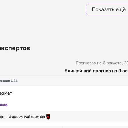
Показать ещё
экспертов
Прогнозов на 6 августа, 2
Ближайший прогноз на 9 ав
оншип USL
ехмат
гноза
СК — Финикс Райзинг ФК