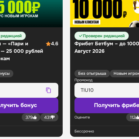
 редакцией
Проверен редакцией
 — «Пари и
4.6
Фрибет Бетбум – до 100
 — 25 000 рублей
Август 2026
окам
нусы
Без отыгрыша
Новым игро
Промокод
лучить бонус
Получить фрибе
379
431
112
Оцените
Бессрочно