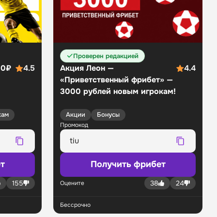
Проверен редакцией
00₽
4.5
Акция Леон —
4.4
«Приветственный фрибет» —
3000 рублей новым игрокам!
кам
Акции
Бонусы
Промокод
т
Получить фрибет
155
38
24
Оцените
Бессрочно