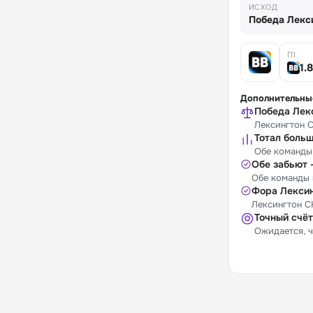
ИСХОД
Победа Лекс
П1
1.
Дополнительны
Победа Лек
Лексингтон С
Тотал больш
Обе команды 
Обе забьют 
Обе команды 
Фора Лексин
Лексингтон С
Точный счёт 
Ожидается, ч