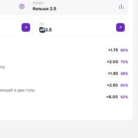
ТОТАЛ
больше 2.5
П2
3.5
×1.75
80%
×2.00
70%
лу.
×1.90
65%
×2.50
60%
ницей в два гола.
×8.00
50%