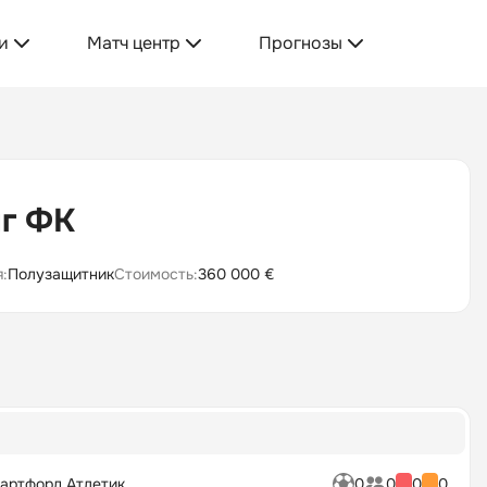
и
Матч центр
Прогнозы
нг ФК
:
Полузащитник
Стоимость:
360 000 €
артфорд Атлетик
0
0
0
0