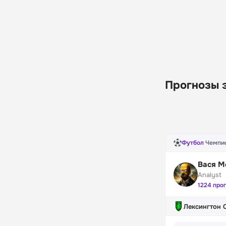
Прогнозы 
Футбол
·
Чемпи
Вася М
Analyst
1224 про
Лексингтон 