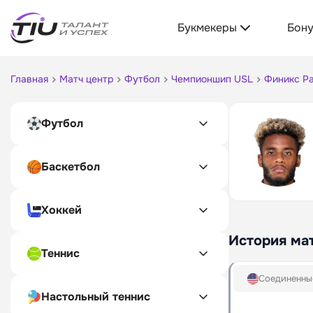
Букмекеры
Бон
Главная
Матч центр
Футбол
Чемпионшип USL
Финикс Р
Футбол
Баскетбол
Хоккей
История ма
Теннис
Соединенны
Настольный теннис