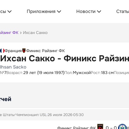
усы
Приложения
Новости
Стать
айзинг ФК
Ихсан Сакко
Франция
Финикс Райзинг ФК
Ихсан Сакко - Финикс Райзи
Ihsan Sacko
№
7
Возраст:
29 лет (19 июля 1997)
Пол:
Мужской
Рост:
183 см
Позиция
тчей
е Штаты
Чемпионшип USL
26 июля 2026
05:30
0 – 0
Финикс Райзинг ФК
Х