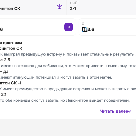
СЧЁТ
ингтон СК
2-1
X
86
3.6
е прогнозы
сингтон СК
К выиграл предыдущую встречу и показывает стабильные результаты.
е 2.5
имеют потенциал для забивания, что может привести к высокому тота
— да
имеют атакующий потенциал и могут забить в этом матче.
гтон СК -1
К имеет преимущество в предыдущих встречах и может выиграть с раз
2:1
то обе команды смогут забить, но Лексингтон выйдет победителем.
Читать далее