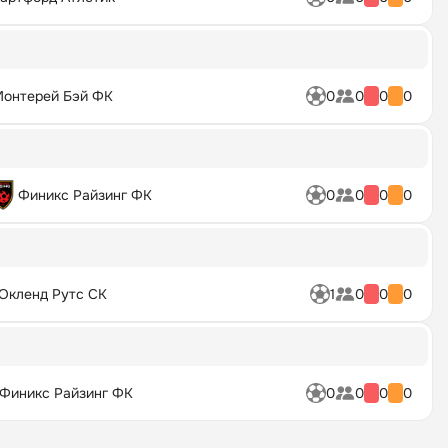
онтерей Бэй ФК
0
0
0
0
Финикс Райзинг ФК
0
0
0
0
Окленд Рутс СК
1
0
0
0
Финикс Райзинг ФК
0
0
0
0