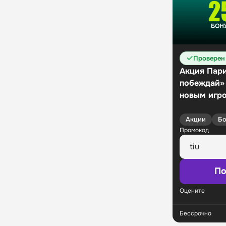
Проверен
Акция Пари
побеждай»
новым игр
Акции
Бо
Промокод
По
Оцените
Бессрочно