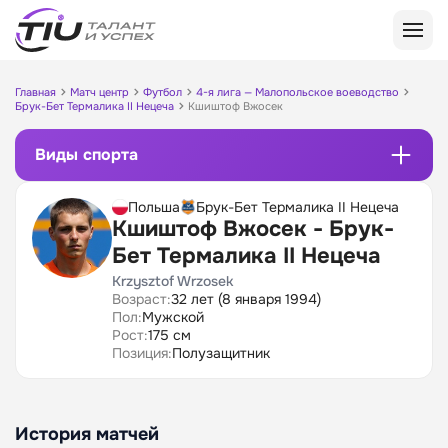
Главная
Матч центр
Футбол
4-я лига — Малопольское воеводство
Брук-Бет Термалика II Нецеча
Кшиштоф Вжосек
Популярные БК
Пари
Виды спорта
По букмекеру
БетБум
Леон
Pari
Приложения для Android
Польша
Брук-Бет Термалика II Нецеча
Винлайн
BetBoom
Кшиштоф Вжосек - Брук-
Фонбет
Leon
Пари
Бет Термалика II Нецеча
Виды спорта
Марафон
Winline
БетБум
Бетсити
Fonbet
Леон
Баскетбол
Krzysztof Wrzosek
Статьи о БК
Возраст:
32 лет (8 января 1994)
Мелбет
Лига Ставок
Винлайн
Киберспорт
Пол:
Мужской
Winline
Лига Ставок
Марафон
Фонбет
Теннис
Рост:
175 см
База знаний
По видам спорта
Олимпбет
Бет-М
Марафон
Хоккей
Позиция:
Полузащитник
Виды ставок
Тенниси
Baltbet
Бетсити
Футбол
Футбол
Футбол
По видам спорта
Основы ставок
Балтбет
Melbet
Мелбет
Хоккей
Евролига
Сервисы
Бет-М
Olimpbet
Лига Ставок
Баскетбол
Футбол
История матчей
Виды спорта
Кубок России
Беттери
Tennisi
Олимпбет
Теннис
Хоккей