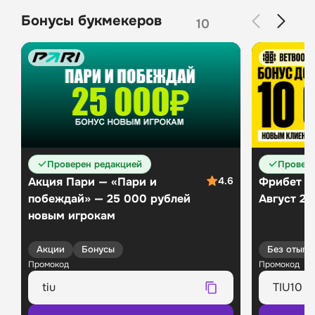
Служба поддержки
4/5
Бонусы букмекеров
10
Бонусы и акции
4/5
Промокод
Бонусы
13
Сайт
Приложение
Проверен редакцией
Провере
Акция Пари — «Пари и
4.6
Фрибет Б
побеждай» — 25 000 рублей
Август 20
новым игрокам
Акции
Бонусы
Без отыгр
Промокод
Промокод