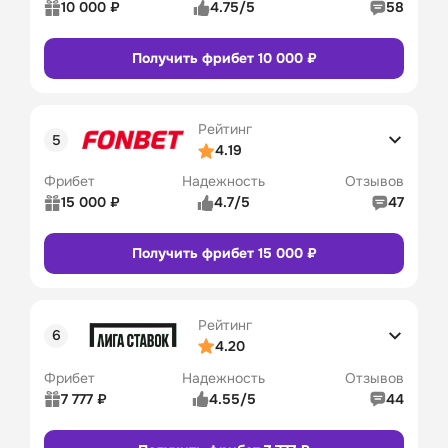
10 000 ₽
4.75/5
58
Чемпионат мира
Бонусы и акции
4/5
Суперлига России
Рейтинг 
5/5
Получить фрибет 10 000 ₽
пользователей
Чемпионат Европы
Промокод
Бонусы
Киберспорт
Коэффициенты
4/5
34
IEM Cologne
Линия в прематче
4/5
Рейтинг
The International
Линия в лайве
Сайт
Приложение
4/5
4.19
Esports World Cup Counter Strike
Удобство платежей
4/5
Фрибет
Надежность
Отзывов
Служба поддержки
4/5
15 000 ₽
4.7/5
47
Бонусы и акции
5/5
Рейтинг 
5/5
Получить фрибет 15 000 ₽
пользователей
Промокод
Бонусы
Коэффициенты
4/5
10
Линия в прематче
4/5
Рейтинг
Линия в лайве
Сайт
Приложение
4/5
4.20
Удобство платежей
4/5
Фрибет
Надежность
Отзывов
Служба поддержки
5/5
7 777 ₽
4.55/5
44
Бонусы и акции
4/5
Рейтинг 
5/5