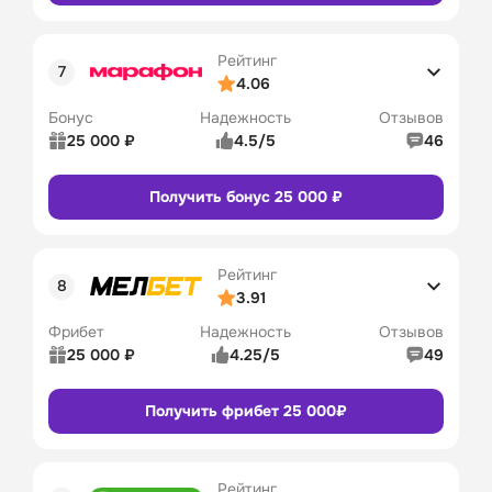
Коэффициенты
4/5
10
Линия в прематче
4/5
Рейтинг
Сайт
Приложение
Линия в лайве
4/5
4.06
Удобство платежей
4/5
Бонус
Надежность
Отзывов
Служба поддержки
4/5
25 000 ₽
4.5/5
46
Бонусы и акции
5/5
Рейтинг 
5/5
Получить бонус 25 000 ₽
пользователей
Бонусы
17
Коэффициенты
4/5
Сайт
Приложение
Линия в прематче
4/5
Рейтинг
Линия в лайве
4/5
3.91
Удобство платежей
4/5
Фрибет
Надежность
Отзывов
Служба поддержки
4/5
25 000 ₽
4.25/5
49
Бонусы и акции
4/5
Рейтинг 
5/5
Получить фрибет 25 000₽
пользователей
Промокод
Бонусы
Коэффициенты
4/5
15
Линия в прематче
4/5
Рейтинг