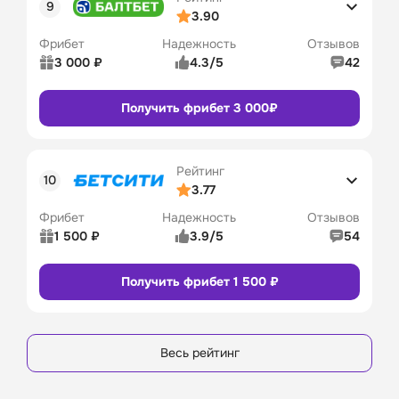
Линия в лайве
Сайт
Приложение
3/5
3.90
Удобство платежей
4/5
Фрибет
Надежность
Отзывов
Служба поддержки
4/5
3 000 ₽
4.3/5
42
Бонусы и акции
4/5
Рейтинг 
5/5
Получить фрибет 3 000₽
пользователей
Промокод
Бонусы
Коэффициенты
4/5
16
Линия в прематче
4/5
Рейтинг
Линия в лайве
Сайт
Приложение
3/5
3.77
Удобство платежей
4/5
Фрибет
Надежность
Отзывов
Служба поддержки
4/5
1 500 ₽
3.9/5
54
Бонусы и акции
4/5
Рейтинг 
5/5
Получить фрибет 1 500 ₽
пользователей
Промокод
Бонусы
Коэффициенты
3/5
8
Линия в прематче
3/5
Линия в лайве
Сайт
Приложение
4/5
Весь рейтинг
Удобство платежей
4/5
Служба поддержки
4/5