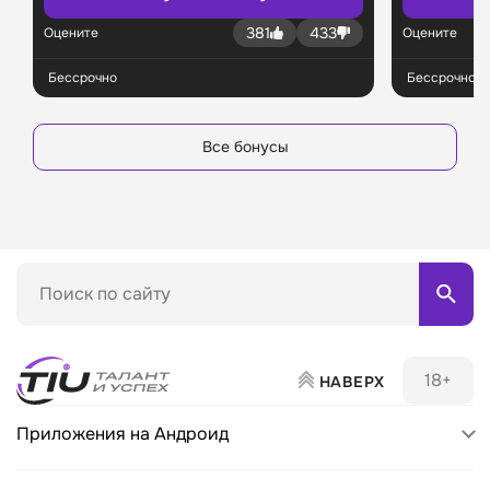
381
433
Оцените
Оцените
Бессрочно
Бессрочно
Все бонусы
Поиск по матч-центру
18+
НАВЕРХ
Приложения на Андроид
Пари