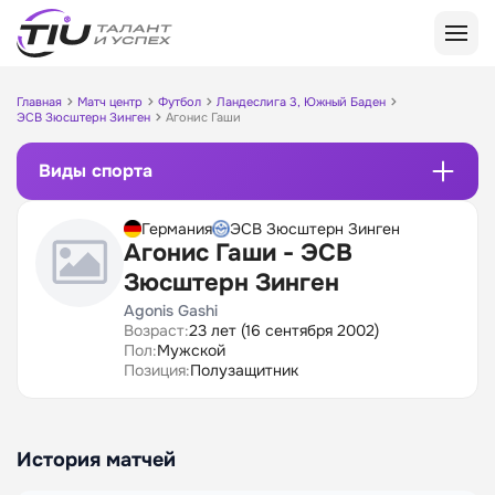
Главная
Матч центр
Футбол
Ландеслига 3, Южный Баден
ЭСВ Зюсштерн Зинген
Агонис Гаши
Популярные БК
Пари
Виды спорта
По букмекеру
БетБум
Леон
Pari
Приложения для Android
Германия
ЭСВ Зюсштерн Зинген
Винлайн
BetBoom
Агонис Гаши - ЭСВ
Фонбет
Leon
Пари
Зюсштерн Зинген
Виды спорта
Марафон
Winline
БетБум
Бетсити
Fonbet
Леон
Баскетбол
Agonis Gashi
Статьи о БК
Возраст:
23 лет (16 сентября 2002)
Мелбет
Лига Ставок
Винлайн
Киберспорт
Пол:
Мужской
Winline
Лига Ставок
Марафон
Фонбет
Теннис
Позиция:
Полузащитник
База знаний
По видам спорта
Олимпбет
Бет-М
Марафон
Хоккей
Виды ставок
Тенниси
Baltbet
Бетсити
Футбол
Футбол
Футбол
По видам спорта
Основы ставок
Балтбет
Melbet
Мелбет
Хоккей
История матчей
Евролига
Сервисы
Бет-М
Olimpbet
Лига Ставок
Баскетбол
Футбол
Виды спорта
Кубок России
Беттери
Tennisi
Олимпбет
Теннис
Хоккей