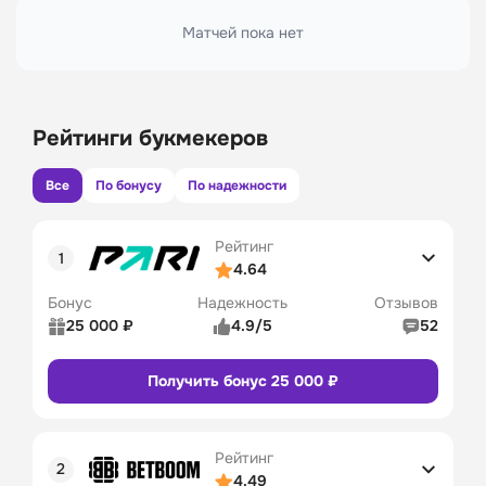
Лига Чемпионов
Зенит
Betcity
Тенниси
Теннис
Настольный теннис
Баскетбол
Матчей пока нет
Лига Европы
Спортбет
Bettery
Балтбет
Футбол
Волейбол
Теннис
24bet
Zenit
Беттери
Киберспорт
Настольный теннис
Рейтинги
Футбол
Спортбет
Зенит
Волейбол
Прочие категории
Лучшие букмекеры
РПЛ
24bet
Киберспорт
Рейтинги букмекеров
Приложения для iOS
Футбол
Легальные букмекерские конторы
Фрибеты
Лига чемпионов
Российские букмекеры
Фрибеты без депозита
АПЛ
РПЛ
Leon
Все
По бонусу
По надежности
БК с мобильным приложением
Фрибет без отыгрыша
Серия А
Лига чемпионов
Zenit
Надежные букмекеры
Промокод без отыгрыша
Ла Лига
АПЛ
Лига Ставок
БК с гостевым демосчетом
Бонус за регистрацию без отыгрыша
Бундеслига
Серия А
Марафон
Рейтинг
БК с большими коэффициентами
Фрибеты сегодня
Лига Европы
Ла Лига
Melbet
4.64
БК с минимальными депозитами
Лучшие фрибеты
Лига конференций
Бундеслига
Pari
Бонус
Надежность
Отзывов
Букмекеры для ставок на американский футбол
Фрибет новым игрокам
Лига наций
Лига Европы
Tennisi
25 000 ₽
4.9/5
52
Букмекеры для ставок на бейсбол
Новые БК с фрибетом
Суперкубок УЕФА
Лига конференций
Fonbet
Рейтинг 
Хоккей
Хоккей
Букмекеры для ставок на гольф
Фрибет 3000
Betcity
5/5
Получить бонус 25 000 ₽
пользователей
Букмекеры для ставок на автогонки
Акции букмекерских контор при регистрации
КХЛ
КХЛ
BetBoom
Коэффициенты
5/5
Букмекеры для ставок на чемпионаты мира и Европы
Промокоды букмекеров
НХЛ
НХЛ
Bettery
Линия в прематче
4/5
Букмекеры для ставок на дартс
Бездепозитные бонусы за регистрацию
АХЛ
АХЛ
Olimpbet
Рейтинг
Баскетбол
Баскетбол
Букмекеры для ставок на скачки
Бездепозитные бонусы букмекеров
Winline
Линия в лайве
5/5
4.49