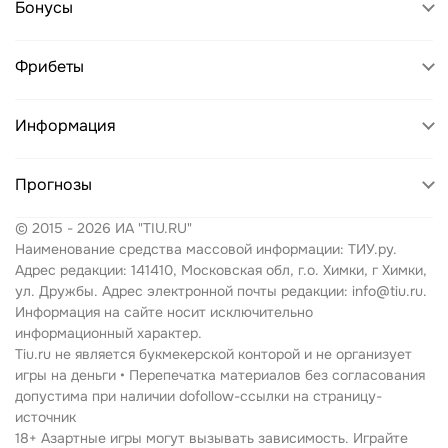
Бонусы
БетБум
Pari
Фрибеты
Леон
BetBoom
Лига Ставок
Пари
Информация
Leon
Мелбет
БетБум
Winline
Политика конфиденциальности
Прогнозы
Бетсити
Леон
Fonbet
Политика cookies
Марафон
© 2015 - 2026 ИА "TIU.RU"
Винлайн
Прогнозы на спорт
Марафон
Пользовательское соглашение
Наименование средства массовой информации: ТИУ.ру.
Фонбет
Фонбет
Футбол
Адрес редакции: 141410, Московская обл, г.о. Химки, г Химки,
Betcity
Согласие на обработку персональных данных
ул. Дружбы. Адрес электронной почты редакции: info@tiu.ru.
Винлайн
Марафон
Хоккей
Информация на сайте носит исключительно
Melbet
Контакты
информационный характер.
Бетсити
Баскетбол
Tiu.ru не является букмекерской конторой и не организует
Лига Ставок
Вакансии
игры на деньги • Перепечатка материалов без согласования
Мелбет
Теннис
допустима при наличии dofollow-ссылки на страницу-
Olimpbet
Блог
источник
Лига ставок
Настольный теннис
18+ Азартные игры могут вызывать зависимость. Играйте
Архив