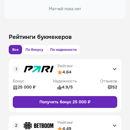
Лига Чемпионов
Зенит
Betcity
Тенниси
Теннис
Настольный теннис
Баскетбол
Матчей пока нет
Лига Европы
Спортбет
Bettery
Балтбет
Футбол
Волейбол
Теннис
24bet
Zenit
Беттери
Киберспорт
Настольный теннис
Рейтинги
Футбол
Спортбет
Зенит
Волейбол
Прочие категории
Лучшие букмекеры
РПЛ
24bet
Киберспорт
Рейтинги букмекеров
Приложения для iOS
Футбол
Легальные букмекерские конторы
Фрибеты
Лига чемпионов
Российские букмекеры
Фрибеты без депозита
АПЛ
РПЛ
Leon
Все
По бонусу
По надежности
БК с мобильным приложением
Фрибет без отыгрыша
Серия А
Лига чемпионов
Zenit
Надежные букмекеры
Промокод без отыгрыша
Ла Лига
АПЛ
Лига Ставок
БК с гостевым демосчетом
Бонус за регистрацию без отыгрыша
Бундеслига
Серия А
Марафон
Рейтинг
БК с большими коэффициентами
Фрибеты сегодня
Лига Европы
Ла Лига
Melbet
4.64
БК с минимальными депозитами
Лучшие фрибеты
Лига конференций
Бундеслига
Pari
Бонус
Надежность
Отзывов
Букмекеры для ставок на американский футбол
Фрибет новым игрокам
Лига наций
Лига Европы
Tennisi
25 000 ₽
4.9/5
52
Букмекеры для ставок на бейсбол
Новые БК с фрибетом
Суперкубок УЕФА
Лига конференций
Fonbet
Рейтинг 
Хоккей
Хоккей
Букмекеры для ставок на гольф
Фрибет 3000
Betcity
5/5
Получить бонус 25 000 ₽
пользователей
Букмекеры для ставок на автогонки
Акции букмекерских контор при регистрации
КХЛ
КХЛ
BetBoom
Коэффициенты
5/5
Букмекеры для ставок на чемпионаты мира и Европы
Промокоды букмекеров
НХЛ
НХЛ
Bettery
Линия в прематче
4/5
Букмекеры для ставок на дартс
Бездепозитные бонусы за регистрацию
АХЛ
АХЛ
Olimpbet
Рейтинг
Баскетбол
Баскетбол
Букмекеры для ставок на скачки
Бездепозитные бонусы букмекеров
Winline
Линия в лайве
5/5
4.49