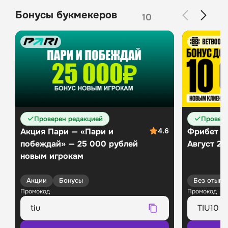
Служба поддержки
4/5
Бонусы букмекеров
10
Бонусы и акции
4/5
Промокод
Бонусы
13
Сайт
Приложение
Проверен редакцией
Провере
Акция Пари — «Пари и
4.6
Фрибет Б
побеждай» — 25 000 рублей
Август 20
новым игрокам
Акции
Бонусы
Без отыгр
Промокод
Промокод