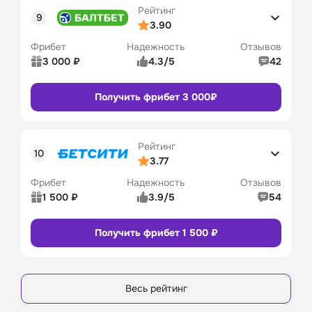
Рейтинг
Линия в лайве
Сайт
Приложение
3/5
3.90
Удобство платежей
4/5
Фрибет
Надежность
Отзывов
Служба поддержки
4/5
3 000 ₽
4.3/5
42
Бонусы и акции
4/5
Рейтинг 
5/5
Получить фрибет 3 000₽
пользователей
Промокод
Бонусы
Коэффициенты
4/5
16
Линия в прематче
4/5
Рейтинг
Линия в лайве
Сайт
Приложение
3/5
3.77
Удобство платежей
4/5
Фрибет
Надежность
Отзывов
Служба поддержки
4/5
1 500 ₽
3.9/5
54
Бонусы и акции
4/5
Рейтинг 
5/5
Получить фрибет 1 500 ₽
пользователей
Промокод
Бонусы
Коэффициенты
3/5
8
Линия в прематче
3/5
Линия в лайве
Сайт
Приложение
4/5
Весь рейтинг
Удобство платежей
4/5