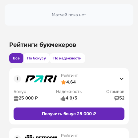
Лига Чемпионов
Зенит
Betcity
Тенниси
Теннис
Настольный теннис
Баскетбол
Лига Европы
Спортбет
Bettery
Балтбет
Футбол
Волейбол
Теннис
Матчей пока нет
24bet
Zenit
Беттери
Киберспорт
Настольный теннис
Рейтинги
Футбол
Спортбет
Зенит
Волейбол
Прочие категории
Лучшие букмекеры
РПЛ
24bet
Киберспорт
Приложения для iOS
Футбол
Легальные букмекерские конторы
Фрибеты
Лига чемпионов
Рейтинги букмекеров
Российские букмекеры
Фрибеты без депозита
АПЛ
РПЛ
Leon
БК с мобильным приложением
Фрибет без отыгрыша
Серия А
Лига чемпионов
Zenit
Все
По бонусу
По надежности
Надежные букмекеры
Промокод без отыгрыша
Ла Лига
АПЛ
Лига Ставок
БК с гостевым демосчетом
Бонус за регистрацию без отыгрыша
Бундеслига
Серия А
Марафон
БК с большими коэффициентами
Фрибеты сегодня
Лига Европы
Ла Лига
Melbet
Рейтинг
4.64
БК с минимальными депозитами
Лучшие фрибеты
Лига конференций
Бундеслига
Pari
Букмекеры для ставок на американский футбол
Фрибет новым игрокам
Лига наций
Лига Европы
Tennisi
Бонус
Надежность
Отзывов
Букмекеры для ставок на бейсбол
Новые БК с фрибетом
Суперкубок УЕФА
Лига конференций
Fonbet
25 000 ₽
4.9/5
52
Хоккей
Хоккей
Букмекеры для ставок на гольф
Фрибет 3000
Betcity
Рейтинг 
Букмекеры для ставок на автогонки
Акции букмекерских контор при регистрации
КХЛ
КХЛ
BetBoom
5/5
Получить бонус 25 000 ₽
пользователей
Букмекеры для ставок на чемпионаты мира и Европы
Промокоды букмекеров
НХЛ
НХЛ
Bettery
Коэффициенты
5/5
Букмекеры для ставок на дартс
Бездепозитные бонусы за регистрацию
АХЛ
АХЛ
Olimpbet
Линия в прематче
4/5
Баскетбол
Баскетбол
Букмекеры для ставок на скачки
Бездепозитные бонусы букмекеров
Winline
Рейтинг