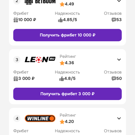
Линия в лайве
5/5
Букмекеры для ставок на киберспорт
НБА
НБА
Baltbet
4.49
Букмекеры для профессиональных игроков
Единая Лига ВТБ
Единая Лига ВТБ
24Бет
Удобство платежей
4/5
Фрибет
Надежность
Отзывов
Букмекеры для ставок на футбол
Евролига
Евролига
Служба поддержки
5/5
10 000 ₽
4.85/5
53
WNBA
WNBA
Бонусы и акции
5/5
Суперлига
Суперлига
Рейтинг 
5/5
Теннис
Теннис
Получить фрибет 10 000 ₽
пользователей
Промокод
Бонусы
US Open 2026 ATP
ATP
Коэффициенты
5/5
22
US Open 2026 WTA
WTA
Линия в прематче
4/5
Настольный теннис
Cincinnati ATP
Рейтинг
Линия в лайве
Сайт
Приложение
5/5
4.36
Cincinnati WTA
Челленджер
Удобство платежей
4/5
Настольный теннис
Лига Про
Фрибет
Надежность
Отзывов
Служба поддержки
4/5
Чемпионат мира
Setka Cup
3 000 ₽
4.8/5
50
Бонусы и акции
5/5
Волейбол
Кубок мира
Рейтинг 
5/5
Чемпионат Европы
Лига Наций
Получить фрибет 3 000 ₽
пользователей
Промокод
Бонусы
WTT Champions Yokohama, MS
Суперлига России
Коэффициенты
5/5
Киберспорт
42
WTT Champions Yokohama, WS
Линия в прематче
5/5
Europe Smash Sweden, WS
IEM Cologne
Рейтинг
Линия в лайве
Сайт
Приложение
3/5
Europe Smash Sweden, MS
The International
4.20
Волейбол
Удобство платежей
4/5
Фрибет
Надежность
Отзывов
Лига Наций
Служба поддержки
5/5